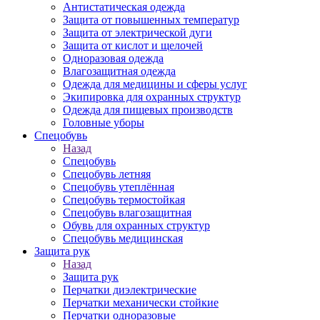
Антистатическая одежда
Защита от повышенных температур
Защита от электрической дуги
Защита от кислот и щелочей
Одноразовая одежда
Влагозащитная одежда
Одежда для медицины и сферы услуг
Экипировка для охранных структур
Одежда для пищевых производств
Головные уборы
Спецобувь
Назад
Спецобувь
Спецобувь летняя
Спецобувь утеплённая
Спецобувь термостойкая
Спецобувь влагозащитная
Обувь для охранных структур
Спецобувь медицинская
Защита рук
Назад
Защита рук
Перчатки диэлектрические
Перчатки механически стойкие
Перчатки одноразовые