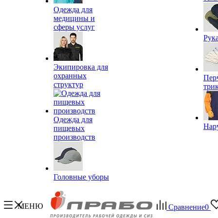
Одежда для
медицины и
сферы услуг
Рук
Экипировка для
охранных
Пер
структур
три
Одежда для
Нар
пищевых
производств
Головные уборы
МЕНЮ
Сравнение
0