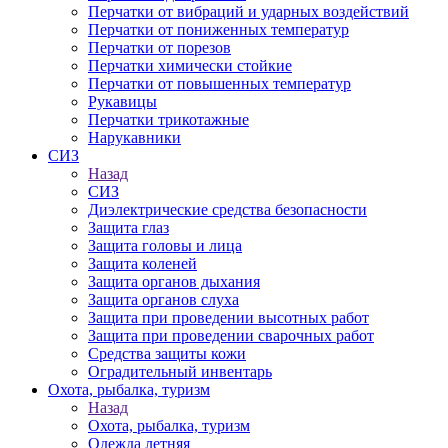
Перчатки от вибраций и ударных воздействий
Перчатки от пониженных температур
Перчатки от порезов
Перчатки химически стойкие
Перчатки от повышенных температур
Рукавицы
Перчатки трикотажные
Нарукавники
СИЗ
Назад
СИЗ
Диэлектрические средства безопасности
Защита глаз
Защита головы и лица
Защита коленей
Защита органов дыхания
Защита органов слуха
Защита при проведении высотных работ
Защита при проведении сварочных работ
Средства защиты кожи
Оградительный инвентарь
Охота, рыбалка, туризм
Назад
Охота, рыбалка, туризм
Одежда летняя