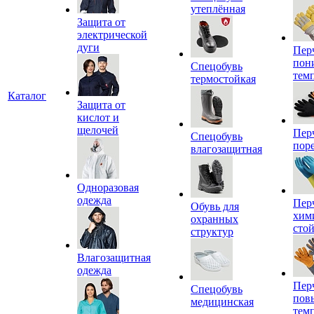
утеплённая
Защита от
электрической
дуги
Пер
пон
Спецобувь
тем
термостойкая
Каталог
Защита от
кислот и
щелочей
Пер
Спецобувь
пор
влагозащитная
Одноразовая
одежда
Пер
Обувь для
хим
охранных
сто
структур
Влагозащитная
одежда
Пер
Спецобувь
пов
медицинская
тем