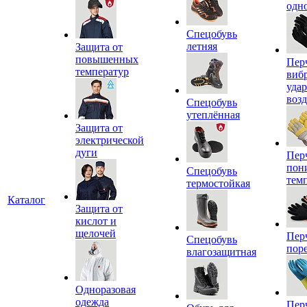
одн
Спецобувь
летняя
Защита от
повышенных
Пер
температур
виб
уда
воз
Спецобувь
утеплённая
Защита от
электрической
дуги
Пер
пон
Спецобувь
тем
термостойкая
Каталог
Защита от
кислот и
щелочей
Пер
Спецобувь
пор
влагозащитная
Одноразовая
одежда
Пер