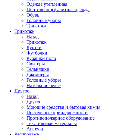
Одежда утеплённая
Противоэнцефалитная одежда
Обувь
Головные уборы
Трикотаж
Трикотаж
Назад
Трикотаж
Куртки
Футболки
Рубашки поло
Свитеры
Тельняшки
Джемперы
Головные уборы
Нательное белье
Другое
Назад
Другое
Моющие средства и бытовая химия
Постельные принадлежности
Противопожарное оборудование
Текстильные материалы
Аптечки
Распродажа