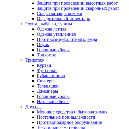
Защита при проведении высотных работ
Защита при проведении сварочных работ
Средства защиты кожи
Оградительный инвентарь
Охота, рыбалка, туризм
Одежда летняя
Одежда утеплённая
Противоэнцефалитная одежда
Обувь
Головные уборы
Трикотаж
Трикотаж
Куртки
Футболки
Рубашки поло
Свитеры
Тельняшки
Джемперы
Головные уборы
Нательное белье
Другое
Моющие средства и бытовая химия
Постельные принадлежности
Противопожарное оборудование
Текстильные материалы