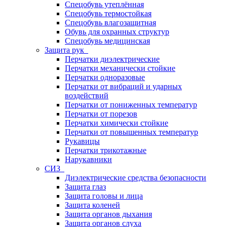
Спецобувь утеплённая
Спецобувь термостойкая
Спецобувь влагозащитная
Обувь для охранных структур
Спецобувь медицинская
Защита рук
Перчатки диэлектрические
Перчатки механически стойкие
Перчатки одноразовые
Перчатки от вибраций и ударных
воздействий
Перчатки от пониженных температур
Перчатки от порезов
Перчатки химически стойкие
Перчатки от повышенных температур
Рукавицы
Перчатки трикотажные
Нарукавники
СИЗ
Диэлектрические средства безопасности
Защита глаз
Защита головы и лица
Защита коленей
Защита органов дыхания
Защита органов слуха