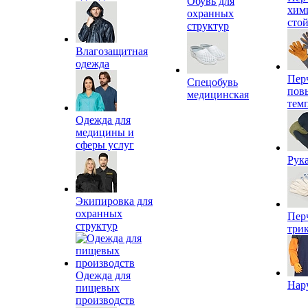
Обувь для
хим
охранных
сто
структур
Влагозащитная
одежда
Пер
Спецобувь
пов
медицинская
тем
Одежда для
медицины и
сферы услуг
Рук
Экипировка для
охранных
Пер
структур
три
Одежда для
Нар
пищевых
производств