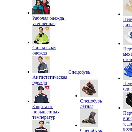
Рабочая одежда
Пер
утеплённая
диэ
Сигнальная
Пер
одежда
мех
сто
Спецобувь
Антистатическая
одежда
Пер
одн
Спецобувь
летняя
Защита от
повышенных
Пер
температур
виб
уда
воз
Спецобувь