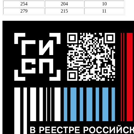
254
204
10
279
215
11