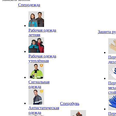
Спецодежда
Рабочая одежда
Защита р
летняя
Рабочая одежда
Пер
утеплённая
диэ
Сигнальная
Пер
одежда
мех
сто
Спецобувь
Антистатическая
одежда
Пер