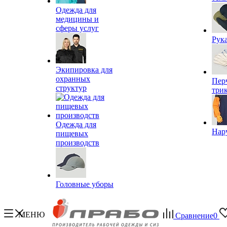
Одежда для
медицины и
сферы услуг
Рук
Экипировка для
охранных
Пер
структур
три
Одежда для
Нар
пищевых
производств
Головные уборы
МЕНЮ
Сравнение
0