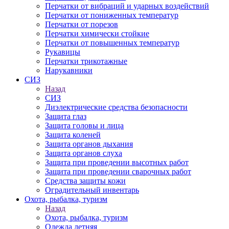
Перчатки от вибраций и ударных воздействий
Перчатки от пониженных температур
Перчатки от порезов
Перчатки химически стойкие
Перчатки от повышенных температур
Рукавицы
Перчатки трикотажные
Нарукавники
СИЗ
Назад
СИЗ
Диэлектрические средства безопасности
Защита глаз
Защита головы и лица
Защита коленей
Защита органов дыхания
Защита органов слуха
Защита при проведении высотных работ
Защита при проведении сварочных работ
Средства защиты кожи
Оградительный инвентарь
Охота, рыбалка, туризм
Назад
Охота, рыбалка, туризм
Одежда летняя