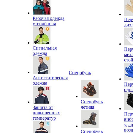
Рабочая одежда
Пер
утеплённая
диэ
Сигнальная
Пер
одежда
мех
сто
Спецобувь
Антистатическая
одежда
Пер
одн
Спецобувь
летняя
Защита от
повышенных
Пер
температур
виб
уда
воз
Спецобувь