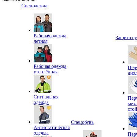
Спецодежда
Рабочая одежда
Защита р
летняя
Рабочая одежда
Пер
утеплённая
диэ
Сигнальная
Пер
одежда
мех
сто
Спецобувь
Антистатическая
одежда
Пер