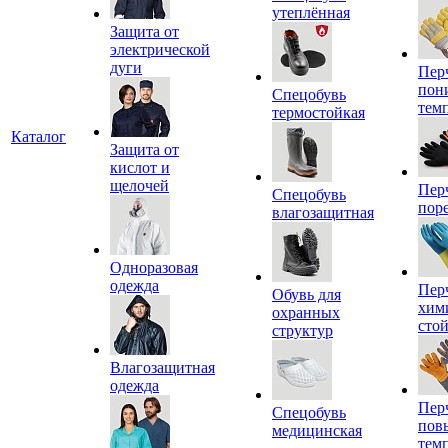
утеплённая
Защита от
электрической
дуги
Пер
пон
Спецобувь
тем
термостойкая
Каталог
Защита от
кислот и
щелочей
Пер
Спецобувь
пор
влагозащитная
Одноразовая
одежда
Пер
Обувь для
хим
охранных
сто
структур
Влагозащитная
одежда
Пер
Спецобувь
пов
медицинская
тем