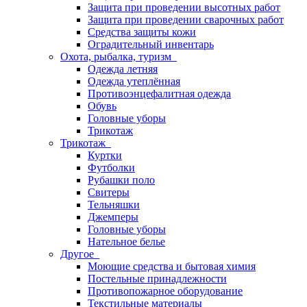
Защита при проведении высотных работ
Защита при проведении сварочных работ
Средства защиты кожи
Оградительный инвентарь
Охота, рыбалка, туризм
Одежда летняя
Одежда утеплённая
Противоэнцефалитная одежда
Обувь
Головные уборы
Трикотаж
Трикотаж
Куртки
Футболки
Рубашки поло
Свитеры
Тельняшки
Джемперы
Головные уборы
Нательное белье
Другое
Моющие средства и бытовая химия
Постельные принадлежности
Противопожарное оборудование
Текстильные материалы