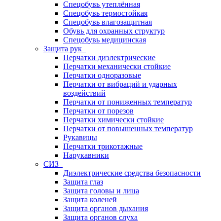
Спецобувь утеплённая
Спецобувь термостойкая
Спецобувь влагозащитная
Обувь для охранных структур
Спецобувь медицинская
Защита рук
Перчатки диэлектрические
Перчатки механически стойкие
Перчатки одноразовые
Перчатки от вибраций и ударных
воздействий
Перчатки от пониженных температур
Перчатки от порезов
Перчатки химически стойкие
Перчатки от повышенных температур
Рукавицы
Перчатки трикотажные
Нарукавники
СИЗ
Диэлектрические средства безопасности
Защита глаз
Защита головы и лица
Защита коленей
Защита органов дыхания
Защита органов слуха