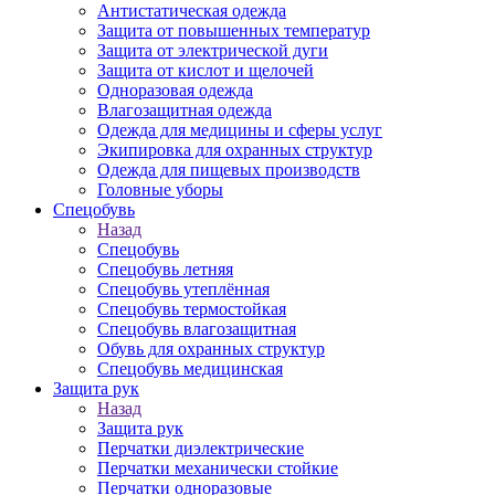
Антистатическая одежда
Защита от повышенных температур
Защита от электрической дуги
Защита от кислот и щелочей
Одноразовая одежда
Влагозащитная одежда
Одежда для медицины и сферы услуг
Экипировка для охранных структур
Одежда для пищевых производств
Головные уборы
Спецобувь
Назад
Спецобувь
Спецобувь летняя
Спецобувь утеплённая
Спецобувь термостойкая
Спецобувь влагозащитная
Обувь для охранных структур
Спецобувь медицинская
Защита рук
Назад
Защита рук
Перчатки диэлектрические
Перчатки механически стойкие
Перчатки одноразовые