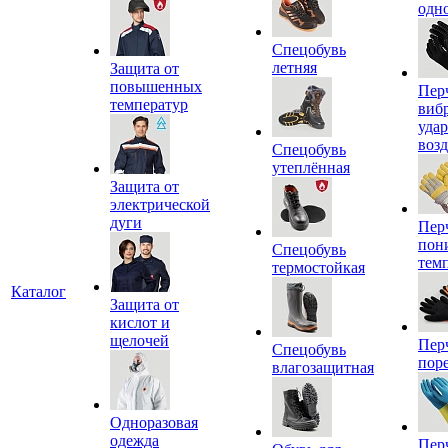
одн
Спецобувь
летняя
Защита от
повышенных
Пер
температур
виб
уда
воз
Спецобувь
утеплённая
Защита от
электрической
дуги
Пер
пон
Спецобувь
тем
термостойкая
Каталог
Защита от
кислот и
щелочей
Пер
Спецобувь
пор
влагозащитная
Одноразовая
одежда
Пер