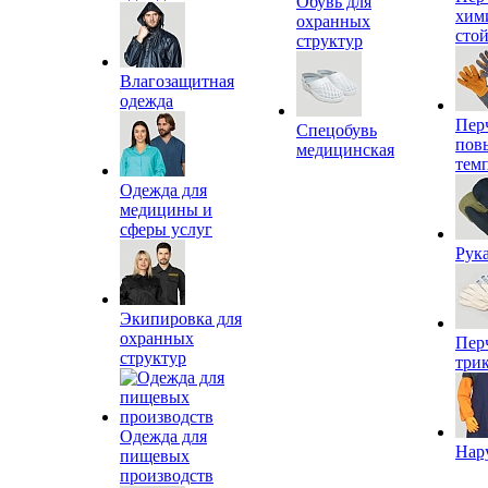
Обувь для
хим
охранных
сто
структур
Влагозащитная
одежда
Пер
Спецобувь
пов
медицинская
тем
Одежда для
медицины и
сферы услуг
Рук
Экипировка для
охранных
Пер
структур
три
Одежда для
Нар
пищевых
производств