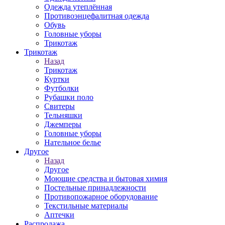
Одежда утеплённая
Противоэнцефалитная одежда
Обувь
Головные уборы
Трикотаж
Трикотаж
Назад
Трикотаж
Куртки
Футболки
Рубашки поло
Свитеры
Тельняшки
Джемперы
Головные уборы
Нательное белье
Другое
Назад
Другое
Моющие средства и бытовая химия
Постельные принадлежности
Противопожарное оборудование
Текстильные материалы
Аптечки
Распродажа