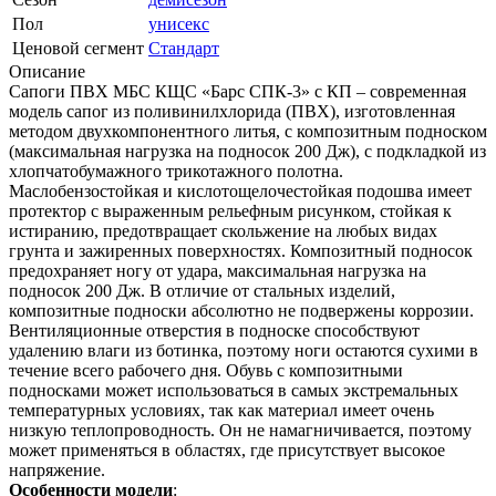
Пол
унисекс
Ценовой сегмент
Стандарт
Описание
Сапоги ПВХ МБС КЩС «Барс СПК-3» с КП – современная
модель сапог из поливинилхлорида (ПВХ), изготовленная
методом двухкомпонентного литья, с композитным подноском
(максимальная нагрузка на подносок 200 Дж), с подкладкой из
хлопчатобумажного трикотажного полотна.
Маслобензостойкая и кислотощелочестойкая подошва имеет
протектор с выраженным рельефным рисунком, стойкая к
истиранию, предотвращает скольжение на любых видах
грунта и зажиренных поверхностях. Композитный подносок
предохраняет ногу от удара, максимальная нагрузка на
подносок 200 Дж. В отличие от стальных изделий,
композитные подноски абсолютно не подвержены коррозии.
Вентиляционные отверстия в подноске способствуют
удалению влаги из ботинка, поэтому ноги остаются сухими в
течение всего рабочего дня. Обувь с композитными
подносками может использоваться в самых экстремальных
температурных условиях, так как материал имеет очень
низкую теплопроводность. Он не намагничивается, поэтому
может применяться в областях, где присутствует высокое
напряжение.
Особенности модели
: