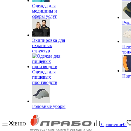
Одежда для
медицины и
сферы услуг
Рук
Экипировка для
охранных
Пер
структур
три
Одежда для
Нар
пищевых
производств
Головные уборы
МЕНЮ
Сравнение
0