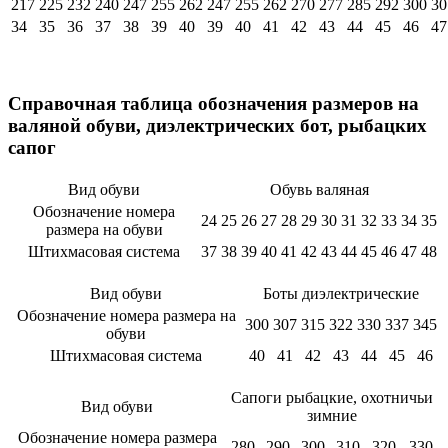
217
225
232
240
247
255
262
247
255
262
270
277
285
292
300
30
34
35
36
37
38
39
40
39
40
41
42
43
44
45
46
47
Справочная таблица обозначения размеров на
валяной обуви, диэлектрических бот, рыбацких
сапог
Вид обуви
Обувь валяная
Обозначение номера
24
25
26
27
28
29
30
31
32
33
34
35
размера на обуви
Штихмасовая система
37
38
39
40
41
42
43
44
45
46
47
48
Вид обуви
Боты диэлектрические
Обозначение номера размера на
300
307
315
322
330
337
345
обуви
Штихмасовая система
40
41
42
43
44
45
46
Сапоги рыбацкие, охотничьи
Вид обуви
зимние
Обозначение номера размера
280
290
300
310
320
330