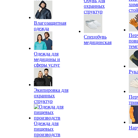
Обувь для
хим
охранных
сто
структур
Влагозащитная
одежда
Пер
Спецобувь
пов
медицинская
тем
Одежда для
медицины и
сферы услуг
Рук
Экипировка для
охранных
Пер
структур
три
Одежда для
Нар
пищевых
производств