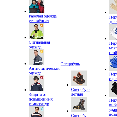
Рабочая одежда
Пер
утеплённая
диэ
Сигнальная
Пер
одежда
мех
сто
Спецобувь
Антистатическая
одежда
Пер
одн
Спецобувь
летняя
Защита от
повышенных
Пер
температур
виб
уда
воз
Спецобувь