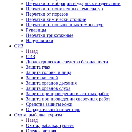
Перчатки от вибраций и ударных воздействий
Перчатки от пониженных температур
Перчатки от порезов
Перчатки химически стойкие
Перчатки от повышенных температур
Рукавицы
Перчатки трикотажные
Нарукавники
СИЗ
Назад
СИЗ
Диэлектрические средства безопасности
Защита глаз
Защита головы и лица
Защита коленей
Защита органов дыхания
Защита органов слуха
Защита при проведении высотных работ
Защита при проведении сварочных работ
Средства защиты кожи
Оградительный инвентарь
Охота, рыбалка, туризм
Назад
Охота, рыбалка, туризм
Одежда летняя