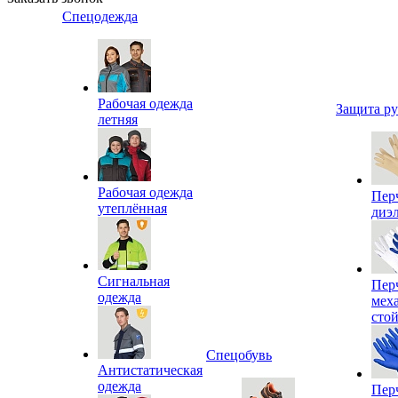
Спецодежда
Рабочая одежда
Защита р
летняя
Рабочая одежда
Пер
утеплённая
диэ
Сигнальная
Пер
одежда
мех
сто
Спецобувь
Антистатическая
одежда
Пер