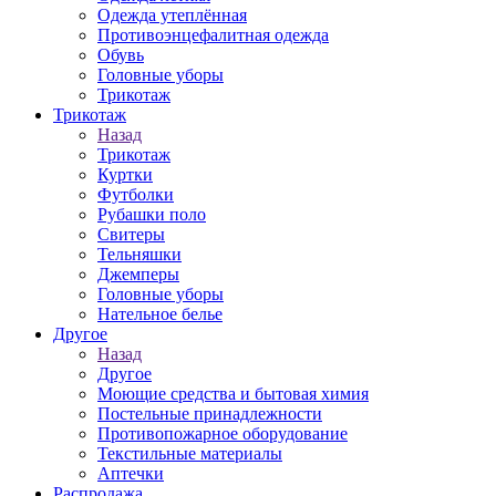
Одежда утеплённая
Противоэнцефалитная одежда
Обувь
Головные уборы
Трикотаж
Трикотаж
Назад
Трикотаж
Куртки
Футболки
Рубашки поло
Свитеры
Тельняшки
Джемперы
Головные уборы
Нательное белье
Другое
Назад
Другое
Моющие средства и бытовая химия
Постельные принадлежности
Противопожарное оборудование
Текстильные материалы
Аптечки
Распродажа