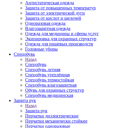
Антистатическая одежда
Защита от повышенных температур
Защита от электрической дуги
Защита от кислот и щелочей
Одноразовая одежда
Влагозащитная одежда
Одежда для медицины и сферы услуг
Экипировка для охранных структур
Одежда для пищевых производств
Головные уборы
Спецобувь
Назад
Спецобувь
Спецобувь летняя
Спецобувь утеплённая
Спецобувь термостойкая
Спецобувь влагозащитная
Обувь для охранных структур
Спецобувь медицинская
Защита рук
Назад
Защита рук
Перчатки диэлектрические
Перчатки механически стойкие
Перчатки одноразовые