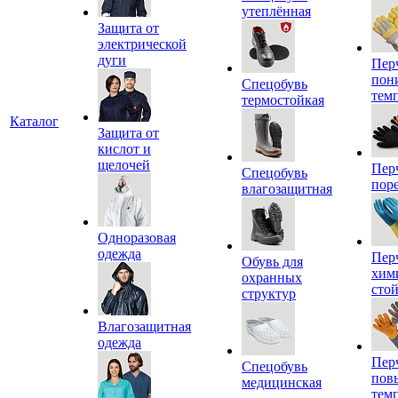
утеплённая
Защита от
электрической
дуги
Пер
пон
Спецобувь
тем
термостойкая
Каталог
Защита от
кислот и
щелочей
Пер
Спецобувь
пор
влагозащитная
Одноразовая
одежда
Пер
Обувь для
хим
охранных
сто
структур
Влагозащитная
одежда
Пер
Спецобувь
пов
медицинская
тем