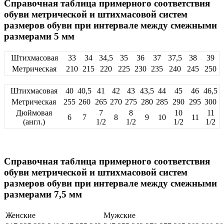
Справочная таблица примерного соответствия
обуви метрической и штихмасовой систем
размеров обуви при интервале между смежными
размерами 5 мм
Штихмасовая
33
34
34,5
35
36
37
37,5
38
39
Метрическая
210
215
220
225
230
235
240
245
250
Штихмасовая
40
40,5
41
42
43
43,5
44
45
46
46,5
Метрическая
255
260
265
270
275
280
285
290
295
300
Дюймовая
7
8
10
11
6
7
8
9
10
11
(англ.)
1/2
1/2
1/2
1/2
Справочная таблица примерного соответствия
обуви метрической и штихмасовой систем
размеров обуви при интервале между смежными
размерами 7,5 мм
Женские
Мужские