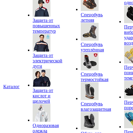
одн
Спецобувь
летняя
Защита от
повышенных
Пер
температур
виб
уда
воз
Спецобувь
утеплённая
Защита от
электрической
дуги
Пер
пон
Спецобувь
тем
термостойкая
Каталог
Защита от
кислот и
щелочей
Пер
Спецобувь
пор
влагозащитная
Одноразовая
одежда
Пер