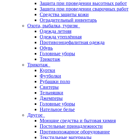
Защита при проведении высотных работ
Защита при проведении сварочных работ
Средства защиты кожи
Оградительный инвентарь
Охота, рыбалка, туризм
Одежда летняя
Одежда утеплённая
Противоэнцефалитная одежда
Обувь
Головные уборы
Трикотаж
Трикотаж
Куртки
Футболки
Рубашки поло
Свитеры
Тельняшки
Джемперы
Головные уборы
Нательное белье
Другое
Моющие средства и бытовая химия
Постельные принадлежности
Противопожарное оборудование
Текстильные материалы