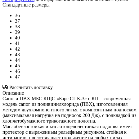
Стандартные размеры
36
37
38
39
40
41
42
43
44
45
46
47
Рассчитать доставку
Описание
Сапоги ПВХ МБС КЩС «Барс СПК-3» с КП – современная
модель сапог из поливинилхлорида (ПВХ), изготовленная
методом двухкомпонентного литья, с композитным подноском
(максимальная нагрузка на подносок 200 Дж), с подкладкой из
хлопчатобумажного трикотажного полотна.
Маслобензостойкая и кислотощелочестойкая подошва имеет
протектор с выраженным рельефным рисунком, стойкая к
истиранию, предотвращает скольжение на любых видах