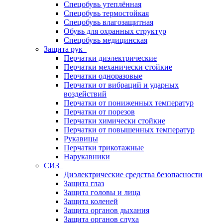
Спецобувь утеплённая
Спецобувь термостойкая
Спецобувь влагозащитная
Обувь для охранных структур
Спецобувь медицинская
Защита рук
Перчатки диэлектрические
Перчатки механически стойкие
Перчатки одноразовые
Перчатки от вибраций и ударных
воздействий
Перчатки от пониженных температур
Перчатки от порезов
Перчатки химически стойкие
Перчатки от повышенных температур
Рукавицы
Перчатки трикотажные
Нарукавники
СИЗ
Диэлектрические средства безопасности
Защита глаз
Защита головы и лица
Защита коленей
Защита органов дыхания
Защита органов слуха