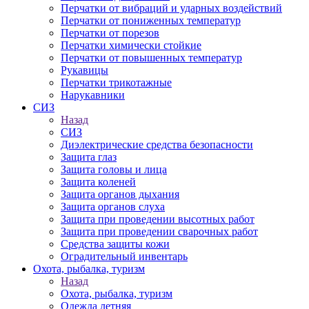
Перчатки от вибраций и ударных воздействий
Перчатки от пониженных температур
Перчатки от порезов
Перчатки химически стойкие
Перчатки от повышенных температур
Рукавицы
Перчатки трикотажные
Нарукавники
СИЗ
Назад
СИЗ
Диэлектрические средства безопасности
Защита глаз
Защита головы и лица
Защита коленей
Защита органов дыхания
Защита органов слуха
Защита при проведении высотных работ
Защита при проведении сварочных работ
Средства защиты кожи
Оградительный инвентарь
Охота, рыбалка, туризм
Назад
Охота, рыбалка, туризм
Одежда летняя