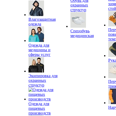
Обувь для
хим
охранных
сто
структур
Влагозащитная
одежда
Пер
Спецобувь
пов
медицинская
тем
Одежда для
медицины и
сферы услуг
Рук
Экипировка для
охранных
Пер
структур
три
Одежда для
Нар
пищевых
производств