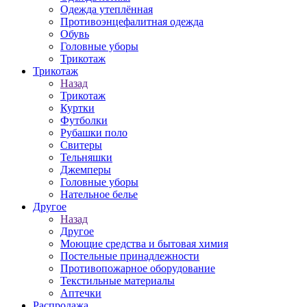
Одежда утеплённая
Противоэнцефалитная одежда
Обувь
Головные уборы
Трикотаж
Трикотаж
Назад
Трикотаж
Куртки
Футболки
Рубашки поло
Свитеры
Тельняшки
Джемперы
Головные уборы
Нательное белье
Другое
Назад
Другое
Моющие средства и бытовая химия
Постельные принадлежности
Противопожарное оборудование
Текстильные материалы
Аптечки
Распродажа