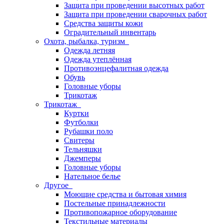
Защита при проведении высотных работ
Защита при проведении сварочных работ
Средства защиты кожи
Оградительный инвентарь
Охота, рыбалка, туризм
Одежда летняя
Одежда утеплённая
Противоэнцефалитная одежда
Обувь
Головные уборы
Трикотаж
Трикотаж
Куртки
Футболки
Рубашки поло
Свитеры
Тельняшки
Джемперы
Головные уборы
Нательное белье
Другое
Моющие средства и бытовая химия
Постельные принадлежности
Противопожарное оборудование
Текстильные материалы