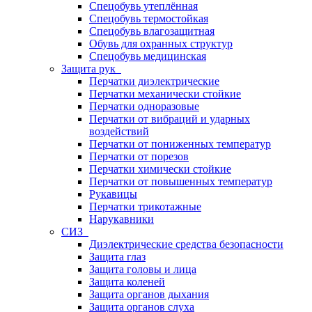
Спецобувь утеплённая
Спецобувь термостойкая
Спецобувь влагозащитная
Обувь для охранных структур
Спецобувь медицинская
Защита рук
Перчатки диэлектрические
Перчатки механически стойкие
Перчатки одноразовые
Перчатки от вибраций и ударных
воздействий
Перчатки от пониженных температур
Перчатки от порезов
Перчатки химически стойкие
Перчатки от повышенных температур
Рукавицы
Перчатки трикотажные
Нарукавники
СИЗ
Диэлектрические средства безопасности
Защита глаз
Защита головы и лица
Защита коленей
Защита органов дыхания
Защита органов слуха