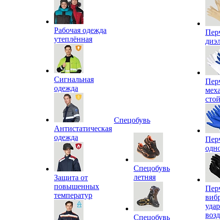
Рабочая одежда
Пер
утеплённая
диэ
Сигнальная
Пер
одежда
мех
сто
Спецобувь
Антистатическая
одежда
Пер
одн
Спецобувь
летняя
Защита от
повышенных
Пер
температур
виб
уда
воз
Спецобувь