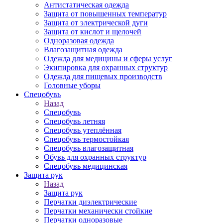
Антистатическая одежда
Защита от повышенных температур
Защита от электрической дуги
Защита от кислот и щелочей
Одноразовая одежда
Влагозащитная одежда
Одежда для медицины и сферы услуг
Экипировка для охранных структур
Одежда для пищевых производств
Головные уборы
Спецобувь
Назад
Спецобувь
Спецобувь летняя
Спецобувь утеплённая
Спецобувь термостойкая
Спецобувь влагозащитная
Обувь для охранных структур
Спецобувь медицинская
Защита рук
Назад
Защита рук
Перчатки диэлектрические
Перчатки механически стойкие
Перчатки одноразовые