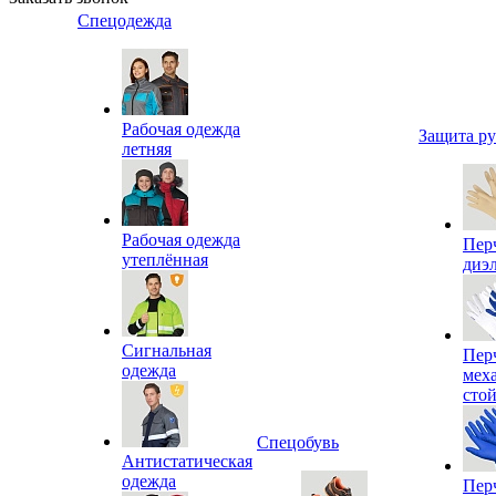
Спецодежда
Рабочая одежда
Защита р
летняя
Рабочая одежда
Пер
утеплённая
диэ
Сигнальная
Пер
одежда
мех
сто
Спецобувь
Антистатическая
одежда
Пер