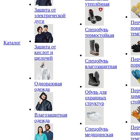
утеплённая
Защита от
электрической
дуги
Пер
пон
Спецобувь
тем
термостойкая
Каталог
Защита от
кислот и
щелочей
Пер
Спецобувь
пор
влагозащитная
Одноразовая
одежда
Пер
Обувь для
хим
охранных
сто
структур
Влагозащитная
одежда
Пер
Спецобувь
пов
медицинская
тем