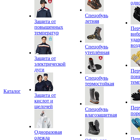
одн
Спецобувь
летняя
Защита от
повышенных
Пер
температур
виб
уда
воз
Спецобувь
утеплённая
Защита от
электрической
дуги
Пер
пон
Спецобувь
тем
термостойкая
Каталог
Защита от
кислот и
щелочей
Пер
Спецобувь
пор
влагозащитная
Одноразовая
одежда
Пер