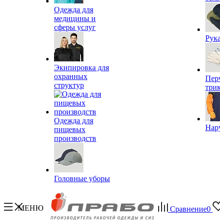
Одежда для
медицины и
сферы услуг
Рук
Экипировка для
охранных
Пер
структур
три
Одежда для
Нар
пищевых
производств
Головные уборы
МЕНЮ
Сравнение
0