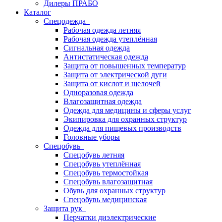
Дилеры ПРАБО
Каталог
Спецодежда
Рабочая одежда летняя
Рабочая одежда утеплённая
Сигнальная одежда
Антистатическая одежда
Защита от повышенных температур
Защита от электрической дуги
Защита от кислот и щелочей
Одноразовая одежда
Влагозащитная одежда
Одежда для медицины и сферы услуг
Экипировка для охранных структур
Одежда для пищевых производств
Головные уборы
Спецобувь
Спецобувь летняя
Спецобувь утеплённая
Спецобувь термостойкая
Спецобувь влагозащитная
Обувь для охранных структур
Спецобувь медицинская
Защита рук
Перчатки диэлектрические