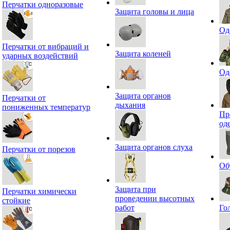
Перчатки одноразовые
Защита головы и лица
Од
Перчатки от вибраций и
Защита коленей
ударных воздействий
Од
Защита органов
Перчатки от
дыхания
пониженных температур
Пр
од
Защита органов слуха
Перчатки от порезов
Об
Защита при
Перчатки химически
проведении высотных
стойкие
работ
Го