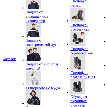
Спецобувь
летняя
Защита от
повышенных
температур
Спецобувь
утеплённая
Защита от
электрической дуги
Спецобувь
термостойкая
Каталог
Защита от кислот и
щелочей
Спецобувь
влагозащитная
Одноразовая одежда
Обувь для
охранных
структур