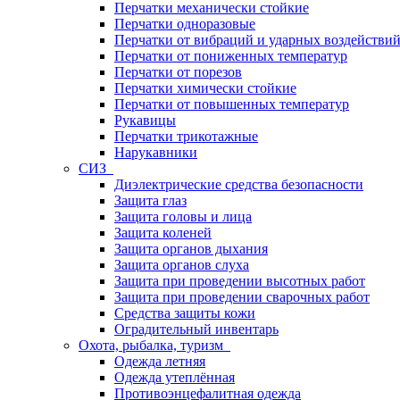
Перчатки механически стойкие
Перчатки одноразовые
Перчатки от вибраций и ударных воздействи
Перчатки от пониженных температур
Перчатки от порезов
Перчатки химически стойкие
Перчатки от повышенных температур
Рукавицы
Перчатки трикотажные
Нарукавники
СИЗ
Диэлектрические средства безопасности
Защита глаз
Защита головы и лица
Защита коленей
Защита органов дыхания
Защита органов слуха
Защита при проведении высотных работ
Защита при проведении сварочных работ
Средства защиты кожи
Оградительный инвентарь
Охота, рыбалка, туризм
Одежда летняя
Одежда утеплённая
Противоэнцефалитная одежда