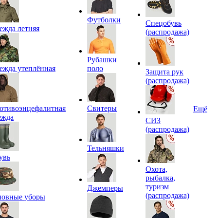
Футболки
Спецобувь
ежда летняя
(распродажа)
Рубашки
ежда утеплённая
поло
Защита рук
(распродажа)
отивоэнцефалитная
Свитеры
Ещё
ежда
СИЗ
(распродажа)
Тельняшки
увь
Охота,
рыбалка,
туризм
Джемперы
(распродажа)
ловные уборы