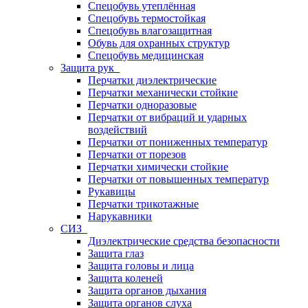
Спецобувь утеплённая
Спецобувь термостойкая
Спецобувь влагозащитная
Обувь для охранных структур
Спецобувь медицинская
Защита рук
Перчатки диэлектрические
Перчатки механически стойкие
Перчатки одноразовые
Перчатки от вибраций и ударных
воздействий
Перчатки от пониженных температур
Перчатки от порезов
Перчатки химически стойкие
Перчатки от повышенных температур
Рукавицы
Перчатки трикотажные
Нарукавники
СИЗ
Диэлектрические средства безопасности
Защита глаз
Защита головы и лица
Защита коленей
Защита органов дыхания
Защита органов слуха