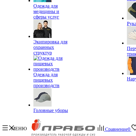
Одежда для
медицины и
сферы услуг
Рук
Экипировка для
охранных
Пер
структур
три
Одежда для
Нар
пищевых
производств
Головные уборы
МЕНЮ
Сравнение
0