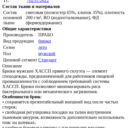
ТС
70231-2022
Состав ткани и материалов
Состав
смесовая (полиэстер 65%, хлопок 35%), плотность
основной
200 г/м², ВО (водоотталкивание), ФД
ткани
(формоудержание)
Общие характеристики
Производитель
ПРАБО
Вид продукции
брюки
Сезон
лето
Пол
мужской
Ценовой сегмент
Стандарт
Описание
Брюки мужские ХАССП прямого силуэта — элемент
спецодежды, предназначенный для работников пищевой
промышленности с соблюдением требований системы
ХАССП. Брюки позволяют минимизировать риск
бактериального или механического загрязнения.
Особенности брюк
:
• сохраняется презентабельный внешний вид после частых
стирок;
• свободная регулировка посадки на талии внутренним
тканевым шнуром, возможность дополнительно использовать
пояс на шлевках;
• удобные боковые карманы с наклонными входами;