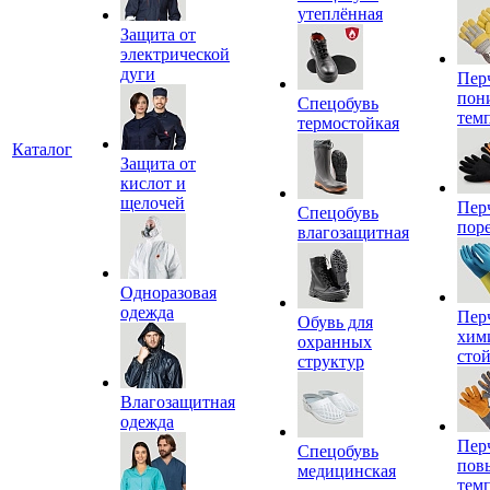
утеплённая
Защита от
электрической
дуги
Пер
пон
Спецобувь
тем
термостойкая
Каталог
Защита от
кислот и
щелочей
Пер
Спецобувь
пор
влагозащитная
Одноразовая
одежда
Пер
Обувь для
хим
охранных
сто
структур
Влагозащитная
одежда
Пер
Спецобувь
пов
медицинская
тем