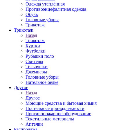
Одежда утеплённая
Противоэнцефалитная одежда
Обувь
Головные уборы
Трикотаж
Трикотаж
Назад
Трикотаж
Куртки
Футболки
Рубашки поло
Свитеры
Тельняшки
Джемперы
Головные уборы
Нательное белье
Другое
Назад
Другое
Моющие средства и бытовая химия
Постельные принадлежности
Противопожарное оборудование
Текстильные материалы
Аптечки
Распродажа