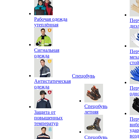
Рабочая одежда
Пер
утеплённая
диэ
Сигнальная
Пер
одежда
мех
сто
Спецобувь
Антистатическая
одежда
Пер
одн
Спецобувь
летняя
Защита от
повышенных
Пер
температур
виб
уда
воз
Спецобувь