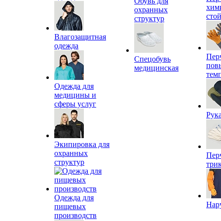
Обувь для
хим
охранных
сто
структур
Влагозащитная
одежда
Пер
Спецобувь
пов
медицинская
тем
Одежда для
медицины и
сферы услуг
Рук
Экипировка для
охранных
Пер
структур
три
Одежда для
Нар
пищевых
производств