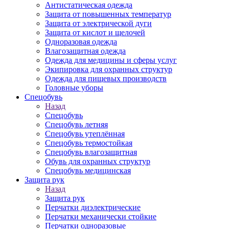
Антистатическая одежда
Защита от повышенных температур
Защита от электрической дуги
Защита от кислот и щелочей
Одноразовая одежда
Влагозащитная одежда
Одежда для медицины и сферы услуг
Экипировка для охранных структур
Одежда для пищевых производств
Головные уборы
Спецобувь
Назад
Спецобувь
Спецобувь летняя
Спецобувь утеплённая
Спецобувь термостойкая
Спецобувь влагозащитная
Обувь для охранных структур
Спецобувь медицинская
Защита рук
Назад
Защита рук
Перчатки диэлектрические
Перчатки механически стойкие
Перчатки одноразовые