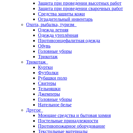
Защита при проведении высотных работ
Защита при проведении сварочных работ
Средства защиты кожи
Оградительный инвентарь
Охота, рыбалка, туризм
Одежда летняя
Одежда утеплённая
Противоэнцефалитная одежда
Обувь
Головные уборы
Трикотаж
Трикотаж
Куртки
Футболки
Рубашки поло
Свитеры
Тельняшки
Джемперы
Головные уборы
Нательное белье
Другое
Моющие средства и бытовая химия
Постельные принадлежности
Противопожарное оборудование
Текстильные материалы