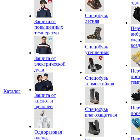
одн
Спецобувь
летняя
Защита от
повышенных
Пер
температур
виб
уда
воз
Спецобувь
утеплённая
Защита от
электрической
дуги
Пер
пон
Спецобувь
тем
термостойкая
Каталог
Защита от
кислот и
щелочей
Пер
Спецобувь
пор
влагозащитная
Одноразовая
одежда
Пер