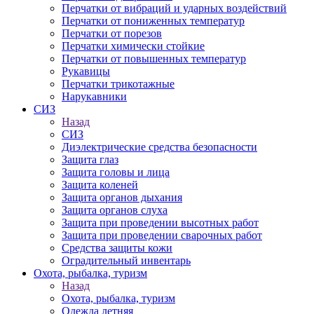
Перчатки от вибраций и ударных воздействий
Перчатки от пониженных температур
Перчатки от порезов
Перчатки химически стойкие
Перчатки от повышенных температур
Рукавицы
Перчатки трикотажные
Нарукавники
СИЗ
Назад
СИЗ
Диэлектрические средства безопасности
Защита глаз
Защита головы и лица
Защита коленей
Защита органов дыхания
Защита органов слуха
Защита при проведении высотных работ
Защита при проведении сварочных работ
Средства защиты кожи
Оградительный инвентарь
Охота, рыбалка, туризм
Назад
Охота, рыбалка, туризм
Одежда летняя