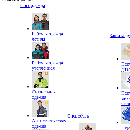
Спецодежда
Рабочая одежда
Защита р
летняя
Рабочая одежда
Пер
утеплённая
диэ
Сигнальная
Пер
одежда
мех
сто
Спецобувь
Антистатическая
одежда
Пер