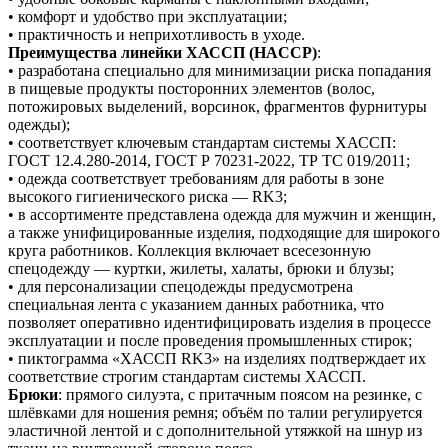
• комфорт и удобство при эксплуатации;
• практичность и неприхотливость в уходе.
Преимущества линейки ХАССП (HACCP)
:
• разработана специально для минимизации риска попадания
в пищевые продукты посторонних элементов (волос,
потожировых выделений, ворсинок, фрагментов фурнитуры
одежды);
• соответствует ключевым стандартам системы ХАССП:
ГОСТ 12.4.280-2014, ГОСТ Р 70231-2022, ТР ТС 019/2011;
• одежда соответствует требованиям для работы в зоне
высокого гигиенического риска — RK3;
• в ассортименте представлена одежда для мужчин и женщин,
а также унифицированные изделия, подходящие для широкого
круга работников. Коллекция включает всесезонную
спецодежду — куртки, жилеты, халаты, брюки и блузы;
• для персонализации спецодежды предусмотрена
специальная лента с указанием данных работника, что
позволяет оперативно идентифицировать изделия в процессе
эксплуатации и после проведения промышленных стирок;
• пиктограмма «ХАССП RK3» на изделиях подтверждает их
соответствие строгим стандартам системы ХАССП.
Брюки
: прямого силуэта, с притачным поясом на резинке, с
шлёвками для ношения ремня; объём по талии регулируется
эластичной лентой и с дополнительной утяжкой на шнур из