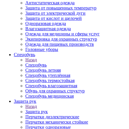
Антистатическая одежда
Защита от повышенных температур
Защита от электрической дуги
Защита от кислот и щелочей
Одноразовая одежда
Влагозащитная одежда
Одежда для медицины и сферы услуг
Экипировка для охранных структур
Одежда для пищевых производств
Головные уборы
Спецобувь
Назад
Спецобувь
Спецобувь летняя
Спецобувь утеплённая
Спецобувь термостойкая
Спецобувь влагозащитная
Обувь для охранных структур
Спецобувь медицинская
Защита рук
Назад
Защита рук
Перчатки диэлектрические
Перчатки механически стойкие
Перчатки одноразовые