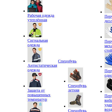
Рабочая одежда
Пер
утеплённая
диэ
Сигнальная
Пер
одежда
мех
сто
Спецобувь
Антистатическая
одежда
Пер
одн
Спецобувь
летняя
Защита от
повышенных
Пер
температур
виб
уда
воз
Спецобувь