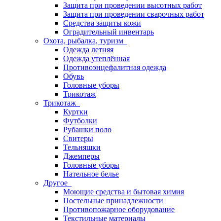
Защита при проведении высотных работ
Защита при проведении сварочных работ
Средства защиты кожи
Оградительный инвентарь
Охота, рыбалка, туризм
Одежда летняя
Одежда утеплённая
Противоэнцефалитная одежда
Обувь
Головные уборы
Трикотаж
Трикотаж
Куртки
Футболки
Рубашки поло
Свитеры
Тельняшки
Джемперы
Головные уборы
Нательное белье
Другое
Моющие средства и бытовая химия
Постельные принадлежности
Противопожарное оборудование
Текстильные материалы