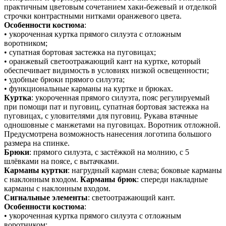
практичным цветовым сочетанием хаки-бежевый и отделкой
строчки контрастными нитками оранжевого цвета.
Особенности костюма
:
• укороченная куртка прямого силуэта с отложным
воротником;
• супатная бортовая застежка на пуговицах;
• оранжевый светоотражающий кант на куртке, который
обеспечивает видимость в условиях низкой освещенности;
• удобные брюки прямого силуэта;
• функциональные карманы на куртке и брюках.
Куртка
: укороченная прямого силуэта, пояс регулируемый
при помощи пат и пуговиц, супатная бортовая застежка на
пуговицах, с уловителями для пуговиц. Рукава втачные
одношовные с манжетами на пуговицах. Воротник отложной.
Предусмотрена возможность нанесения логотипа большого
размера на спинке.
Брюки
: прямого силуэта, с застёжкой на молнию, с 5
шлёвками на поясе, с вытачками.
Карманы куртки
: нагрудный карман слева; боковые карманы
с наклонным входом.
Карманы брюк
: спереди накладные
карманы с наклонным входом.
Сигнальные элементы
: светоотражающий кант.
Особенности костюма
:
• укороченная куртка прямого силуэта с отложным
воротником;