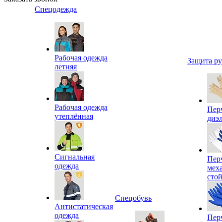
Спецодежда
Рабочая одежда
Защита р
летняя
Рабочая одежда
Пер
утеплённая
диэ
Сигнальная
Пер
одежда
мех
сто
Спецобувь
Антистатическая
одежда
Пер