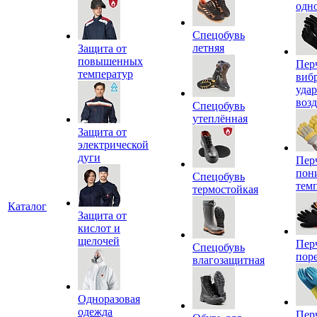
одн
Спецобувь
летняя
Защита от
повышенных
Пер
температур
виб
уда
воз
Спецобувь
утеплённая
Защита от
электрической
дуги
Пер
пон
Спецобувь
тем
термостойкая
Каталог
Защита от
кислот и
щелочей
Пер
Спецобувь
пор
влагозащитная
Одноразовая
одежда
Пер