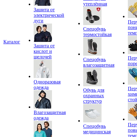
утеплённая
Защита от
электрической
дуги
Пер
пон
Спецобувь
тем
термостойкая
Каталог
Защита от
кислот и
щелочей
Пер
Спецобувь
пор
влагозащитная
Одноразовая
одежда
Пер
Обувь для
хим
охранных
сто
структур
Влагозащитная
одежда
Пер
Спецобувь
пов
медицинская
тем