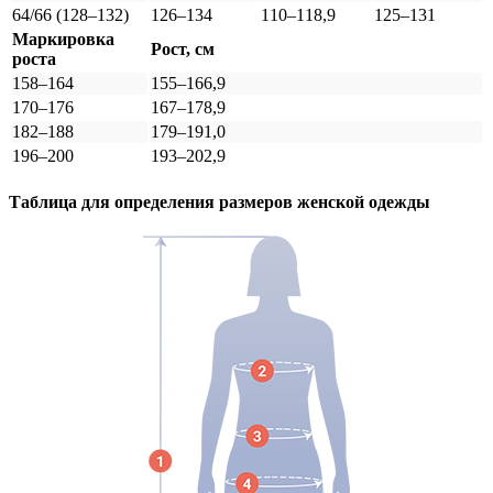
64/66 (128–132)
126–134
110–118,9
125–131
Маркировка
Рост, см
роста
158–164
155–166,9
170–176
167–178,9
182–188
179–191,0
196–200
193–202,9
Таблица для определения размеров
женской
одежды