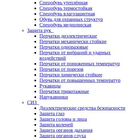
Спецобувь утеплённая
Спецобувь термостойкая
Спецобувь влагозащитная
Обувь для охранных структур
Спецобувь медицинская
Защита рук
Перчатки диэлектрические
Перчатки механически стойкие
Перчатки одноразовые
Перчатки от вибраций и ударных
воздействий
Перчатки от пониженных температур
Перчатки от порезов
Перчатки химически стойкие
Перчатки от повышенных температур
Рукавицы
Перчатки трикотажные
Нарукавники
СИЗ
Диэлектрические средства безопасности
Защита глаз
Защита головы и лица
Защита коленей
Защита органов дыхания
Защита органов слуха