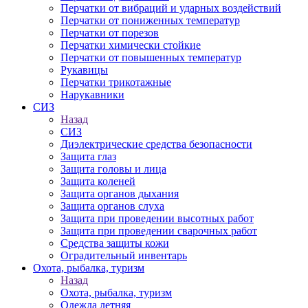
Перчатки от вибраций и ударных воздействий
Перчатки от пониженных температур
Перчатки от порезов
Перчатки химически стойкие
Перчатки от повышенных температур
Рукавицы
Перчатки трикотажные
Нарукавники
СИЗ
Назад
СИЗ
Диэлектрические средства безопасности
Защита глаз
Защита головы и лица
Защита коленей
Защита органов дыхания
Защита органов слуха
Защита при проведении высотных работ
Защита при проведении сварочных работ
Средства защиты кожи
Оградительный инвентарь
Охота, рыбалка, туризм
Назад
Охота, рыбалка, туризм
Одежда летняя