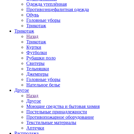
Одежда утеплённая
Противоэнцефалитная одежда
Обувь
Головные уборы
Трикотаж
Трикотаж
Назад
Трикотаж
Куртки
Футболки
Рубашки поло
Свитеры
Тельняшки
Джемперы
Головные уборы
Нательное белье
Другое
Назад
Другое
Моющие средства и бытовая химия
Постельные принадлежности
Противопожарное оборудование
Текстильные материалы
Аптечки
Распродажа