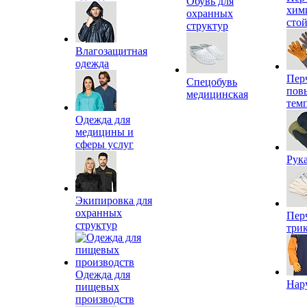
Обувь для
хим
охранных
сто
структур
Влагозащитная
одежда
Пер
Спецобувь
пов
медицинская
тем
Одежда для
медицины и
сферы услуг
Рук
Экипировка для
охранных
Пер
структур
три
Одежда для
Нар
пищевых
производств