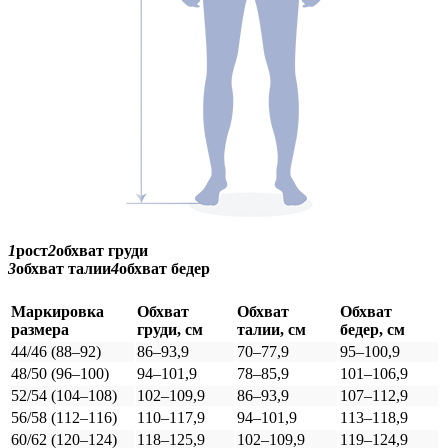
1
рост
2
обхват груди
3
обхват талии
4
обхват бедер
Маркировка
Обхват
Обхват
Обхват
размера
груди, см
талии, см
бедер, см
44/46 (88–92)
86–93,9
70–77,9
95–100,9
48/50 (96–100)
94–101,9
78–85,9
101–106,9
52/54 (104–108)
102–109,9
86–93,9
107–112,9
56/58 (112–116)
110–117,9
94–101,9
113–118,9
60/62 (120–124)
118–125,9
102–109,9
119–124,9