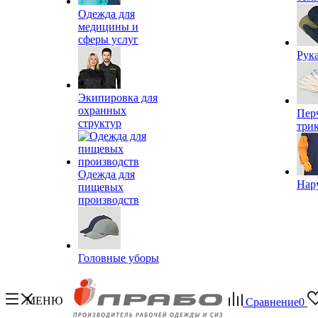
Одежда для
медицины и
сферы услуг
Рук
Экипировка для
охранных
Пер
структур
три
Одежда для
Нар
пищевых
производств
Головные уборы
МЕНЮ
Сравнение
0