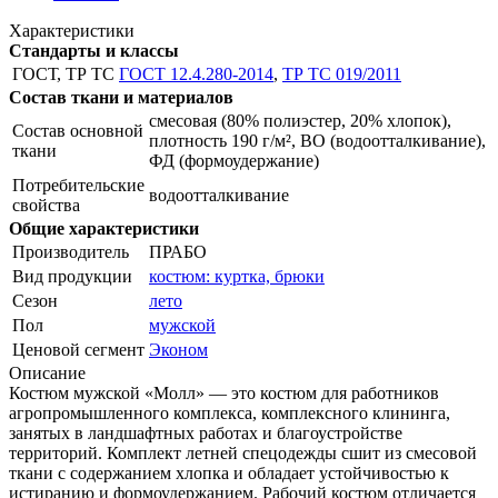
Характеристики
Стандарты и классы
ГОСТ, ТР ТС
ГОСТ 12.4.280-2014
,
ТР ТС 019/2011
Состав ткани и материалов
смесовая (80% полиэстер, 20% хлопок),
Состав основной
плотность 190 г/м², ВО (водоотталкивание),
ткани
ФД (формоудержание)
Потребительские
водоотталкивание
свойства
Общие характеристики
Производитель
ПРАБО
Вид продукции
костюм: куртка, брюки
Сезон
лето
Пол
мужской
Ценовой сегмент
Эконом
Описание
Костюм мужской «Молл» — это костюм для работников
агропромышленного комплекса, комплексного клининга,
занятых в ландшафтных работах и благоустройстве
территорий. Комплект летней спецодежды сшит из смесовой
ткани с содержанием хлопка и обладает устойчивостью к
истиранию и формоудержанием. Рабочий костюм отличается