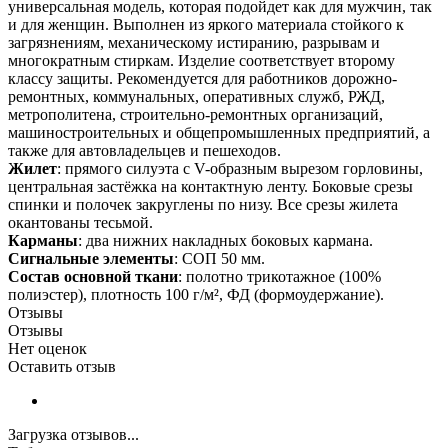
универсальная модель, которая подойдет как для мужчин, так
и для женщин. Выполнен из яркого материала стойкого к
загрязнениям, механическому истиранию, разрывам и
многократным стиркам. Изделие соответствует второму
классу защиты. Рекомендуется для работников дорожно-
ремонтных, коммунальных, оперативных служб, РЖД,
метрополитена, строительно-ремонтных организаций,
машиностроительных и общепромышленных предприятий, а
также для автовладельцев и пешеходов.
Жилет
: прямого силуэта с V-образным вырезом горловины,
центральная застёжка на контактную ленту. Боковые срезы
спинки и полочек закруглены по низу. Все срезы жилета
окантованы тесьмой.
Карманы
: два нижних накладных боковых кармана.
Сигнальные элементы
: СОП 50 мм.
Состав основной ткани
: полотно трикотажное (100%
полиэстер), плотность 100 г/м², ФД (формоудержание).
Отзывы
Отзывы
Нет оценок
Оставить отзыв
Загрузка отзывов...