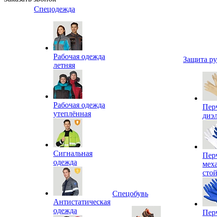
Спецодежда
Рабочая одежда
Защита р
летняя
Рабочая одежда
Пер
утеплённая
диэ
Сигнальная
Пер
одежда
мех
сто
Спецобувь
Антистатическая
одежда
Пер