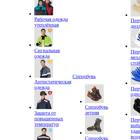
Рабочая одежда
Пер
утеплённая
диэ
Сигнальная
Пер
одежда
мех
сто
Спецобувь
Антистатическая
одежда
Пер
одн
Спецобувь
летняя
Защита от
повышенных
Пер
температур
виб
уда
воз
Спецобувь