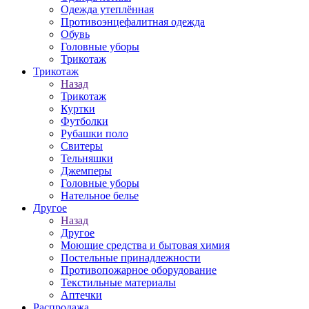
Одежда утеплённая
Противоэнцефалитная одежда
Обувь
Головные уборы
Трикотаж
Трикотаж
Назад
Трикотаж
Куртки
Футболки
Рубашки поло
Свитеры
Тельняшки
Джемперы
Головные уборы
Нательное белье
Другое
Назад
Другое
Моющие средства и бытовая химия
Постельные принадлежности
Противопожарное оборудование
Текстильные материалы
Аптечки
Распродажа