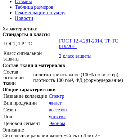
Отзывы
Таблица размеров
Рекомендации по уходу
Новости
Характеристики
Стандарты и классы
ГОСТ 12.4.281-2014
,
ТР ТС
ГОСТ, ТР ТС
019/2011
Класс сигнальной
2 класс защиты
защиты
Состав ткани и материалов
Состав
полотно трикотажное (100% полиэстер),
основной
плотность 100 г/м², ФД (формоудержание)
ткани
Общие характеристики
Название коллекции
Спектр
Вид продукции
жилет
Сезон
всесезон
Пол
унисекс
Ценовой сегмент
Эконом
Описание
Сигнальный рабочий жилет «Спектр Лайт 2» —