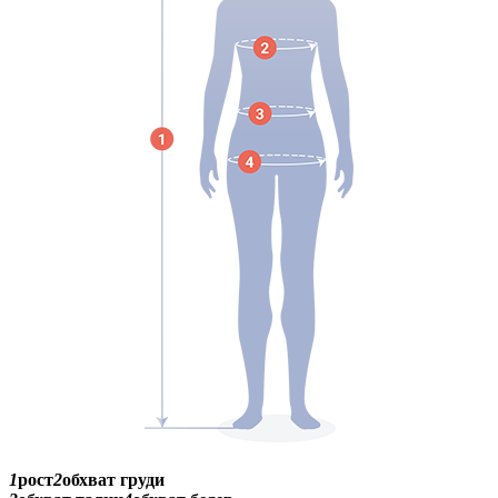
1
рост
2
обхват груди