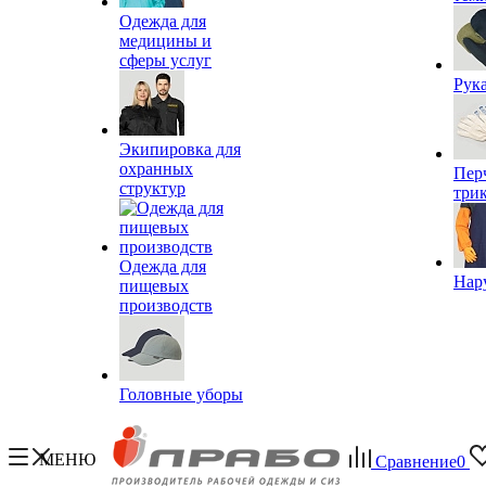
Одежда для
медицины и
сферы услуг
Рук
Экипировка для
охранных
Пер
структур
три
Одежда для
Нар
пищевых
производств
Головные уборы
МЕНЮ
Сравнение
0