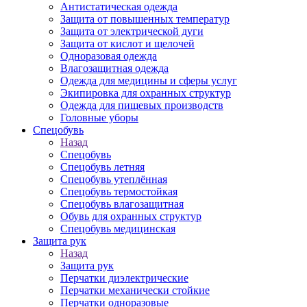
Антистатическая одежда
Защита от повышенных температур
Защита от электрической дуги
Защита от кислот и щелочей
Одноразовая одежда
Влагозащитная одежда
Одежда для медицины и сферы услуг
Экипировка для охранных структур
Одежда для пищевых производств
Головные уборы
Спецобувь
Назад
Спецобувь
Спецобувь летняя
Спецобувь утеплённая
Спецобувь термостойкая
Спецобувь влагозащитная
Обувь для охранных структур
Спецобувь медицинская
Защита рук
Назад
Защита рук
Перчатки диэлектрические
Перчатки механически стойкие
Перчатки одноразовые