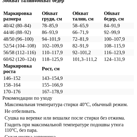
3
обхват талии
4
обхват бедер
Маркировка
Обхват
Обхват
Обхват
размера
груди, см
талии, см
бедер, см
40/42 (80–84)
78–85,9
58–65,9
84–91,9
44/46 (88–92)
86–93,9
66–71,9
92–99,9
48/50 (96–100)
94–101,9
72–81,9
100–107,9
52/54 (104–108)
102–109,9
82–91,9
108–115,9
56/58 (112–116)
110–117,9
92–101,2
116–123,9
60/62 (120–124)
118–125,9
101,3–111,2
124–131,9
Маркировка
Рост, см
роста
146–152
143–154,9
158–164
155–166,9
170–176
167–178,9
Рекомендации по уходу
Максимальная температура стирки 40°C, обычный режим.
Не отбеливать.
Сушка на веревке или вешалке после стирки без отжима.
Гладить при максимальной температуре подошвы утюга
110°C, без пара.
Сухая чистка запрещена.