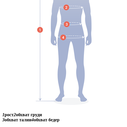
1
рост
2
обхват груди
3
обхват талии
4
обхват бедер