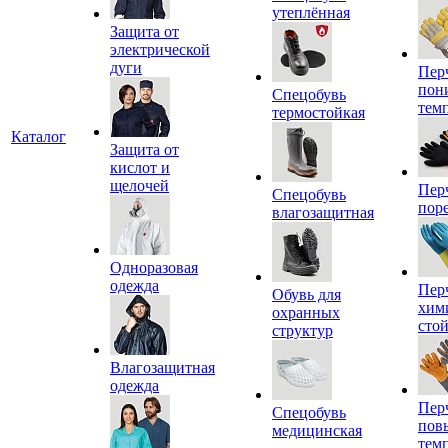
утеплённая
Защита от
электрической
дуги
Пер
пон
Спецобувь
тем
термостойкая
Каталог
Защита от
кислот и
щелочей
Пер
Спецобувь
пор
влагозащитная
Одноразовая
одежда
Пер
Обувь для
хим
охранных
сто
структур
Влагозащитная
одежда
Пер
Спецобувь
пов
медицинская
тем