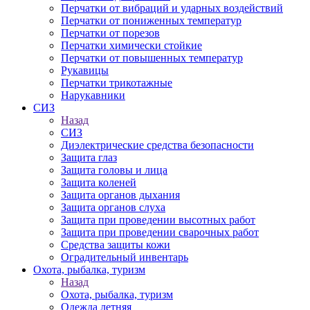
Перчатки от вибраций и ударных воздействий
Перчатки от пониженных температур
Перчатки от порезов
Перчатки химически стойкие
Перчатки от повышенных температур
Рукавицы
Перчатки трикотажные
Нарукавники
СИЗ
Назад
СИЗ
Диэлектрические средства безопасности
Защита глаз
Защита головы и лица
Защита коленей
Защита органов дыхания
Защита органов слуха
Защита при проведении высотных работ
Защита при проведении сварочных работ
Средства защиты кожи
Оградительный инвентарь
Охота, рыбалка, туризм
Назад
Охота, рыбалка, туризм
Одежда летняя