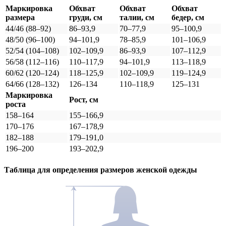
Маркировка
Обхват
Обхват
Обхват
размера
груди, см
талии, см
бедер, см
44/46 (88–92)
86–93,9
70–77,9
95–100,9
48/50 (96–100)
94–101,9
78–85,9
101–106,9
52/54 (104–108)
102–109,9
86–93,9
107–112,9
56/58 (112–116)
110–117,9
94–101,9
113–118,9
60/62 (120–124)
118–125,9
102–109,9
119–124,9
64/66 (128–132)
126–134
110–118,9
125–131
Маркировка
Рост, см
роста
158–164
155–166,9
170–176
167–178,9
182–188
179–191,0
196–200
193–202,9
Таблица для определения размеров
женской
одежды