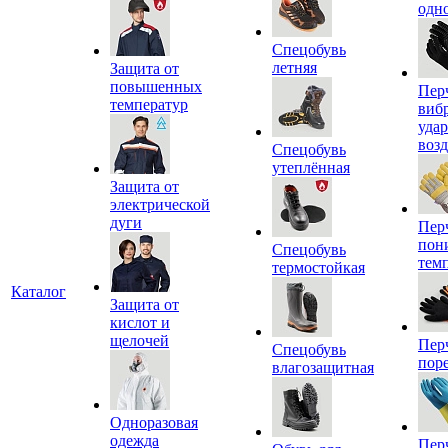
одн
Спецобувь
летняя
Защита от
повышенных
Пер
температур
виб
уда
воз
Спецобувь
утеплённая
Защита от
электрической
дуги
Пер
пон
Спецобувь
тем
термостойкая
Каталог
Защита от
кислот и
щелочей
Пер
Спецобувь
пор
влагозащитная
Одноразовая
одежда
Пер