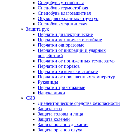
Спецобувь утеплённая
Спецобувь термостойкая
Спецобувь влагозащитная
Обувь для охранных структур
Спецобувь медицинская
Защита рук
Перчатки диэлектрические
Перчатки механически стойкие
Перчатки одноразовые
Перчатки от вибраций и ударных
воздействий
Перчатки от пониженных температур
Перчатки от порезов
Перчатки химически стойкие
Перчатки от повышенных температур
Рукавицы
Перчатки трикотажные
Нарукавники
СИЗ
Диэлектрические средства безопасности
Защита глаз
Защита головы и лица
Защита коленей
Защита органов дыхания
Защита органов слуха