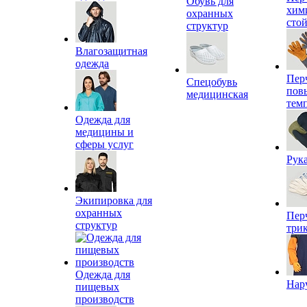
Обувь для
хим
охранных
сто
структур
Влагозащитная
одежда
Пер
Спецобувь
пов
медицинская
тем
Одежда для
медицины и
сферы услуг
Рук
Экипировка для
охранных
Пер
структур
три
Одежда для
Нар
пищевых
производств