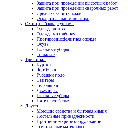
Защита при проведении высотных работ
Защита при проведении сварочных работ
Средства защиты кожи
Оградительный инвентарь
Охота, рыбалка, туризм
Одежда летняя
Одежда утеплённая
Противоэнцефалитная одежда
Обувь
Головные уборы
Трикотаж
Трикотаж
Куртки
Футболки
Рубашки поло
Свитеры
Тельняшки
Джемперы
Головные уборы
Нательное белье
Другое
Моющие средства и бытовая химия
Постельные принадлежности
Противопожарное оборудование
Текстильные материалы