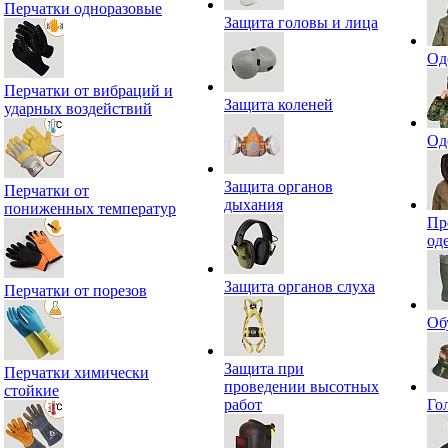
Перчатки одноразовые
Защита головы и лица
Од
Перчатки от вибраций и
Защита коленей
ударных воздействий
Од
Защита органов
Перчатки от
дыхания
пониженных температур
Пр
од
Защита органов слуха
Перчатки от порезов
Об
Защита при
Перчатки химически
проведении высотных
стойкие
работ
Го