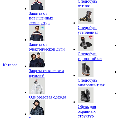
Спецобувь
летняя
Защита от
повышенных
температур
Спецобувь
утеплённая
Защита от
электрической дуги
Спецобувь
термостойкая
Каталог
Защита от кислот и
щелочей
Спецобувь
влагозащитная
Одноразовая одежда
Обувь для
охранных
структур