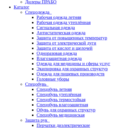
Дилеры ПРАБО
Каталог
Спецодежда
Рабочая одежда летняя
Рабочая одежда утеплённая
Сигнальная одежда
Антистатическая одежда
Защита от повышенных температур
Защита от электрической дуги
Защита от кислот и щелочей
Одноразовая одежда
Влагозащитная одежда
Одежда для медицины и сферы услуг
Экипировка для охранных структур
Одежда для пищевых производств
Головные уборы
Спецобувь
Спецобувь летняя
Спецобувь утеплённая
Спецобувь термостойкая
Спецобувь влагозащитная
Обувь для охранных структур
Спецобувь медицинская
Защита рук
Перчатки диэлектрические