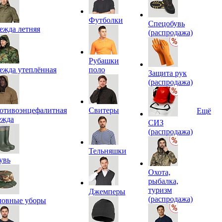
Футболки
Спецобувь
ежда летняя
(распродажа)
Рубашки
ежда утеплённая
поло
Защита рук
(распродажа)
отивоэнцефалитная
Свитеры
Ещё
ежда
СИЗ
(распродажа)
Тельняшки
увь
Охота,
рыбалка,
туризм
Джемперы
(распродажа)
ловные уборы