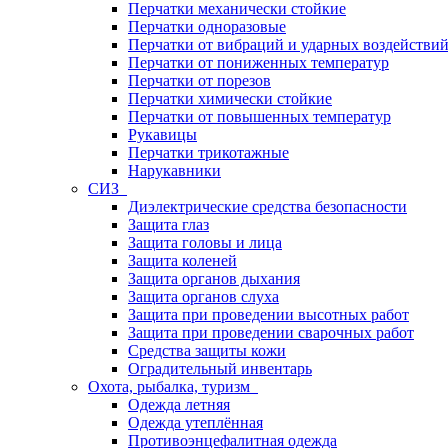
Перчатки механически стойкие
Перчатки одноразовые
Перчатки от вибраций и ударных воздействи
Перчатки от пониженных температур
Перчатки от порезов
Перчатки химически стойкие
Перчатки от повышенных температур
Рукавицы
Перчатки трикотажные
Нарукавники
СИЗ
Диэлектрические средства безопасности
Защита глаз
Защита головы и лица
Защита коленей
Защита органов дыхания
Защита органов слуха
Защита при проведении высотных работ
Защита при проведении сварочных работ
Средства защиты кожи
Оградительный инвентарь
Охота, рыбалка, туризм
Одежда летняя
Одежда утеплённая
Противоэнцефалитная одежда