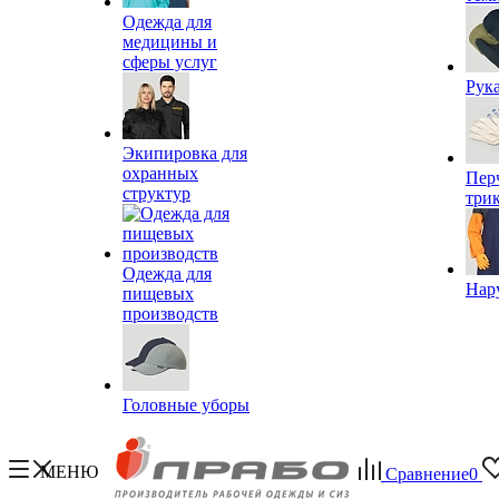
Одежда для
медицины и
сферы услуг
Рук
Экипировка для
охранных
Пер
структур
три
Одежда для
Нар
пищевых
производств
Головные уборы
МЕНЮ
Сравнение
0