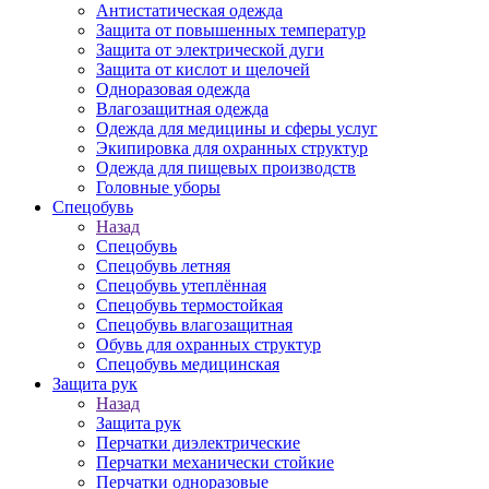
Антистатическая одежда
Защита от повышенных температур
Защита от электрической дуги
Защита от кислот и щелочей
Одноразовая одежда
Влагозащитная одежда
Одежда для медицины и сферы услуг
Экипировка для охранных структур
Одежда для пищевых производств
Головные уборы
Спецобувь
Назад
Спецобувь
Спецобувь летняя
Спецобувь утеплённая
Спецобувь термостойкая
Спецобувь влагозащитная
Обувь для охранных структур
Спецобувь медицинская
Защита рук
Назад
Защита рук
Перчатки диэлектрические
Перчатки механически стойкие
Перчатки одноразовые