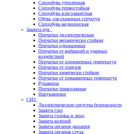
Спецобувь утеплённая
Спецобувь термостойкая
Спецобувь влагозащитная
Обувь для охранных структур
Спецобувь медицинская
Защита рук
Перчатки диэлектрические
Перчатки механически стойкие
Перчатки одноразовые
Перчатки от вибраций и ударных
воздействий
Перчатки от пониженных температур
Перчатки от порезов
Перчатки химически стойкие
Перчатки от повышенных температур
Рукавицы
Перчатки трикотажные
Нарукавники
СИЗ
Диэлектрические средства безопасности
Защита глаз
Защита головы и лица
Защита коленей
Защита органов дыхания
Защита органов слуха