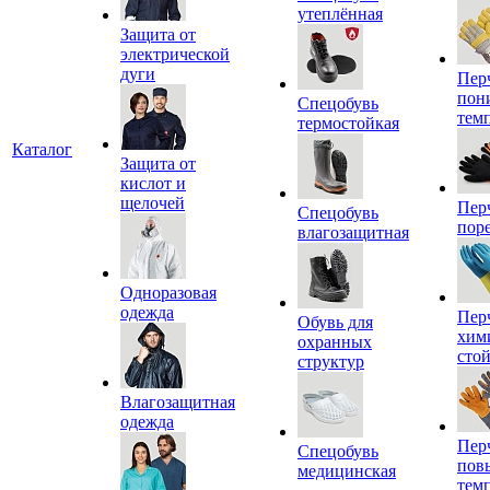
утеплённая
Защита от
электрической
дуги
Пер
пон
Спецобувь
тем
термостойкая
Каталог
Защита от
кислот и
щелочей
Пер
Спецобувь
пор
влагозащитная
Одноразовая
одежда
Пер
Обувь для
хим
охранных
сто
структур
Влагозащитная
одежда
Пер
Спецобувь
пов
медицинская
тем