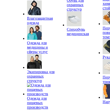
Обувь для
хим
охранных
сто
структур
Влагозащитная
одежда
Пер
Спецобувь
пов
медицинская
тем
Одежда для
медицины и
сферы услуг
Рук
Экипировка для
охранных
Пер
структур
три
Одежда для
Нар
пищевых
производств