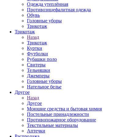
Одежда утеплённая
Противоэнцефалитная одежда
Обувь
Головные уборы
Трикотаж
Трикотаж
Назад
Трикотаж
Куртки
Футболки
Рубашки поло
Свитеры
Тельняшки
Джемперы
Головные уборы
Нательное белье
Другое
Назад
Другое
Моющие средства и бытовая химия
Постельные принадлежности
Противопожарное оборудование
Текстильные материалы
Аптечки
Распродажа