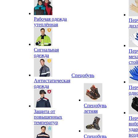
Рабочая одежда
Пер
утеплённая
диэ
Сигнальная
Пер
одежда
мех
сто
Спецобувь
Антистатическая
одежда
Пер
одн
Спецобувь
летняя
Защита от
повышенных
Пер
температур
виб
уда
воз
Спецобувь