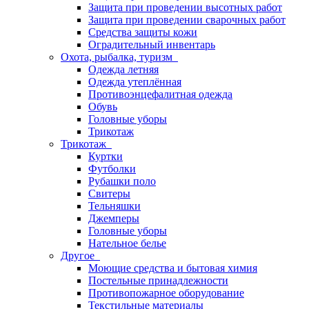
Защита при проведении высотных работ
Защита при проведении сварочных работ
Средства защиты кожи
Оградительный инвентарь
Охота, рыбалка, туризм
Одежда летняя
Одежда утеплённая
Противоэнцефалитная одежда
Обувь
Головные уборы
Трикотаж
Трикотаж
Куртки
Футболки
Рубашки поло
Свитеры
Тельняшки
Джемперы
Головные уборы
Нательное белье
Другое
Моющие средства и бытовая химия
Постельные принадлежности
Противопожарное оборудование
Текстильные материалы