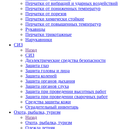
Перчатки от вибраций и ударных воздействий
Перчатки от пониженных температур
Перчатки от порезов
Перчатки химически стойкие
Перчатки от повышенных температур
Рукавицы
Перчатки трикотажные
Нарукавники
СИЗ
Назад
СИЗ
Диэлектрические средства безопасности
Защита глаз
Защита головы и лица
Защита коленей
Защита органов дыхания
Защита органов слуха
Защита при проведении высотных работ
Защита при проведении сварочных работ
Средства защиты кожи
Оградительный инвентарь
Охота, рыбалка, туризм
Назад
Охота, рыбалка, туризм
Одежда летняя