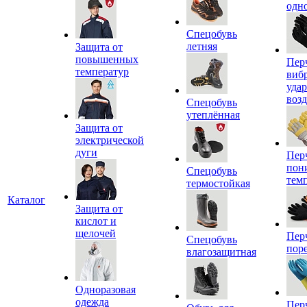
одн
Спецобувь
летняя
Защита от
повышенных
Пер
температур
виб
уда
воз
Спецобувь
утеплённая
Защита от
электрической
дуги
Пер
пон
Спецобувь
тем
термостойкая
Каталог
Защита от
кислот и
щелочей
Пер
Спецобувь
пор
влагозащитная
Одноразовая
одежда
Пер