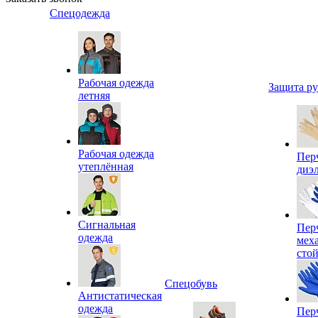
Спецодежда
Рабочая одежда
Защита р
летняя
Рабочая одежда
Пер
утеплённая
диэ
Сигнальная
Пер
одежда
мех
сто
Спецобувь
Антистатическая
одежда
Пер