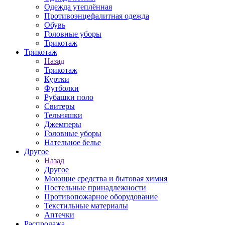
Одежда утеплённая
Противоэнцефалитная одежда
Обувь
Головные уборы
Трикотаж
Трикотаж
Назад
Трикотаж
Куртки
Футболки
Рубашки поло
Свитеры
Тельняшки
Джемперы
Головные уборы
Нательное белье
Другое
Назад
Другое
Моющие средства и бытовая химия
Постельные принадлежности
Противопожарное оборудование
Текстильные материалы
Аптечки
Распродажа