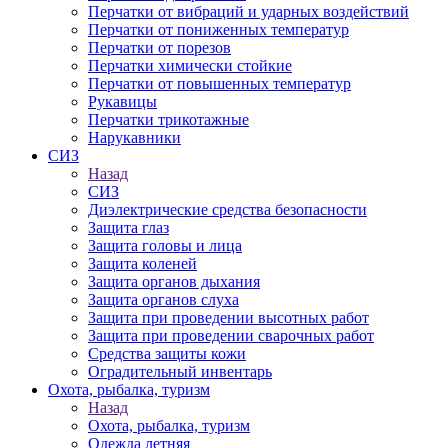
Перчатки от вибраций и ударных воздействий
Перчатки от пониженных температур
Перчатки от порезов
Перчатки химически стойкие
Перчатки от повышенных температур
Рукавицы
Перчатки трикотажные
Нарукавники
СИЗ
Назад
СИЗ
Диэлектрические средства безопасности
Защита глаз
Защита головы и лица
Защита коленей
Защита органов дыхания
Защита органов слуха
Защита при проведении высотных работ
Защита при проведении сварочных работ
Средства защиты кожи
Оградительный инвентарь
Охота, рыбалка, туризм
Назад
Охота, рыбалка, туризм
Одежда летняя