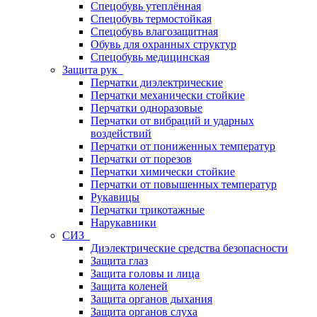
Спецобувь утеплённая
Спецобувь термостойкая
Спецобувь влагозащитная
Обувь для охранных структур
Спецобувь медицинская
Защита рук
Перчатки диэлектрические
Перчатки механически стойкие
Перчатки одноразовые
Перчатки от вибраций и ударных
воздействий
Перчатки от пониженных температур
Перчатки от порезов
Перчатки химически стойкие
Перчатки от повышенных температур
Рукавицы
Перчатки трикотажные
Нарукавники
СИЗ
Диэлектрические средства безопасности
Защита глаз
Защита головы и лица
Защита коленей
Защита органов дыхания
Защита органов слуха