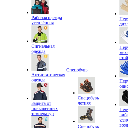
Рабочая одежда
Пер
утеплённая
диэ
Сигнальная
Пер
одежда
мех
сто
Спецобувь
Антистатическая
одежда
Пер
одн
Спецобувь
летняя
Защита от
повышенных
Пер
температур
виб
уда
воз
Спецобувь