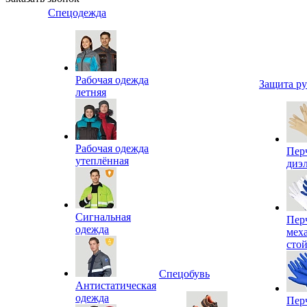
Спецодежда
Рабочая одежда
Защита р
летняя
Рабочая одежда
Пер
утеплённая
диэ
Сигнальная
Пер
одежда
мех
сто
Спецобувь
Антистатическая
одежда
Пер