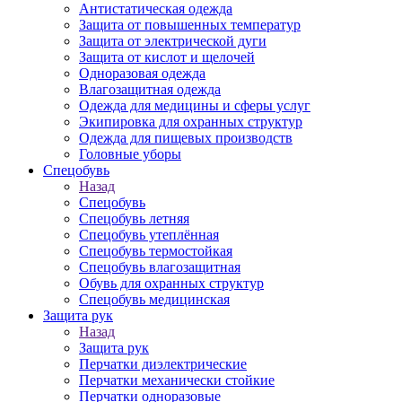
Антистатическая одежда
Защита от повышенных температур
Защита от электрической дуги
Защита от кислот и щелочей
Одноразовая одежда
Влагозащитная одежда
Одежда для медицины и сферы услуг
Экипировка для охранных структур
Одежда для пищевых производств
Головные уборы
Спецобувь
Назад
Спецобувь
Спецобувь летняя
Спецобувь утеплённая
Спецобувь термостойкая
Спецобувь влагозащитная
Обувь для охранных структур
Спецобувь медицинская
Защита рук
Назад
Защита рук
Перчатки диэлектрические
Перчатки механически стойкие
Перчатки одноразовые