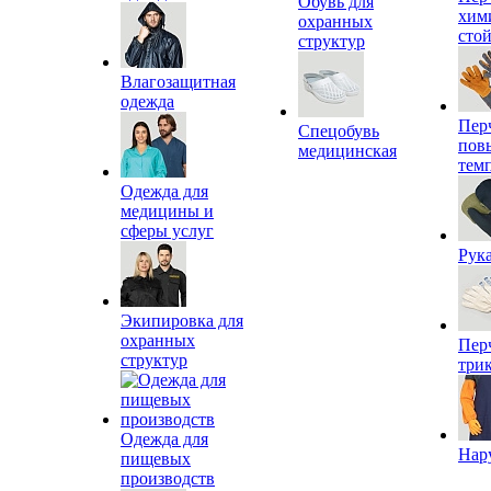
Обувь для
хим
охранных
сто
структур
Влагозащитная
одежда
Пер
Спецобувь
пов
медицинская
тем
Одежда для
медицины и
сферы услуг
Рук
Экипировка для
охранных
Пер
структур
три
Одежда для
Нар
пищевых
производств