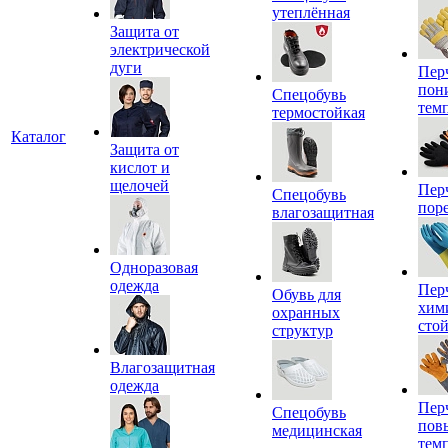
утеплённая
Защита от
электрической
дуги
Пер
пон
Спецобувь
тем
термостойкая
Каталог
Защита от
кислот и
щелочей
Пер
Спецобувь
пор
влагозащитная
Одноразовая
одежда
Пер
Обувь для
хим
охранных
сто
структур
Влагозащитная
одежда
Пер
Спецобувь
пов
медицинская
тем