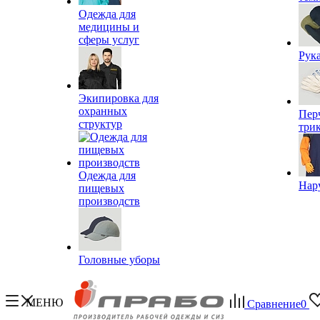
Одежда для
медицины и
сферы услуг
Рук
Экипировка для
охранных
Пер
структур
три
Одежда для
Нар
пищевых
производств
Головные уборы
МЕНЮ
Сравнение
0