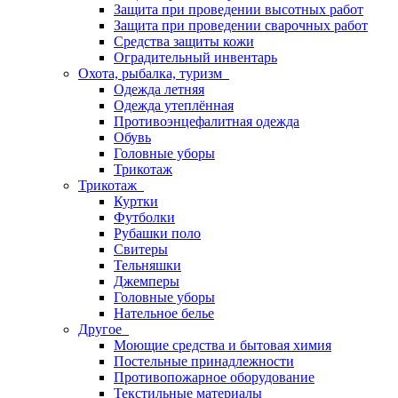
Защита при проведении высотных работ
Защита при проведении сварочных работ
Средства защиты кожи
Оградительный инвентарь
Охота, рыбалка, туризм
Одежда летняя
Одежда утеплённая
Противоэнцефалитная одежда
Обувь
Головные уборы
Трикотаж
Трикотаж
Куртки
Футболки
Рубашки поло
Свитеры
Тельняшки
Джемперы
Головные уборы
Нательное белье
Другое
Моющие средства и бытовая химия
Постельные принадлежности
Противопожарное оборудование
Текстильные материалы