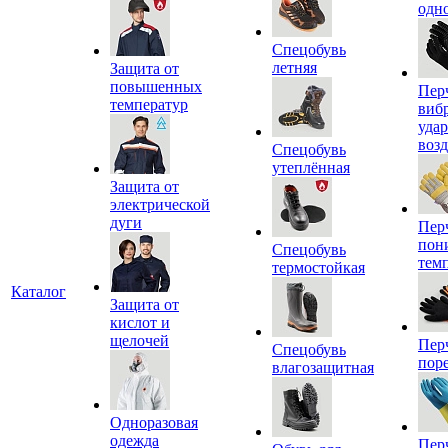
одн
Спецобувь
летняя
Защита от
повышенных
Пер
температур
виб
уда
воз
Спецобувь
утеплённая
Защита от
электрической
дуги
Пер
пон
Спецобувь
тем
термостойкая
Каталог
Защита от
кислот и
щелочей
Пер
Спецобувь
пор
влагозащитная
Одноразовая
одежда
Пер