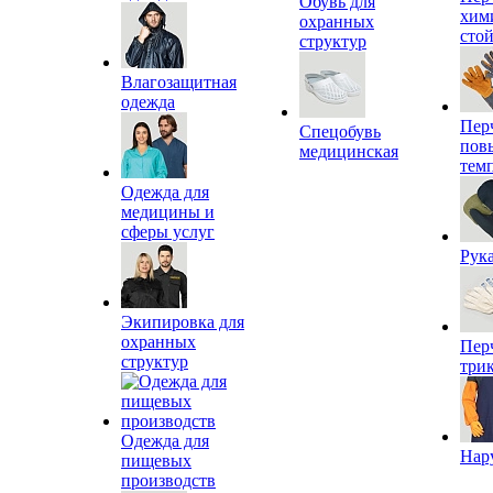
Обувь для
хим
охранных
сто
структур
Влагозащитная
одежда
Пер
Спецобувь
пов
медицинская
тем
Одежда для
медицины и
сферы услуг
Рук
Экипировка для
охранных
Пер
структур
три
Одежда для
Нар
пищевых
производств