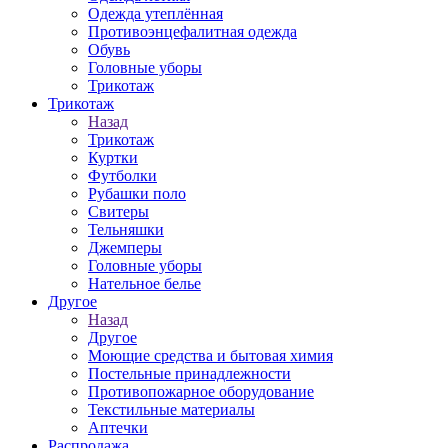
Одежда утеплённая
Противоэнцефалитная одежда
Обувь
Головные уборы
Трикотаж
Трикотаж
Назад
Трикотаж
Куртки
Футболки
Рубашки поло
Свитеры
Тельняшки
Джемперы
Головные уборы
Нательное белье
Другое
Назад
Другое
Моющие средства и бытовая химия
Постельные принадлежности
Противопожарное оборудование
Текстильные материалы
Аптечки
Распродажа