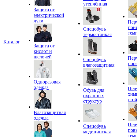
утеплённая
Защита от
электрической
дуги
Пер
пон
Спецобувь
тем
термостойкая
Каталог
Защита от
кислот и
щелочей
Пер
Спецобувь
пор
влагозащитная
Одноразовая
одежда
Пер
Обувь для
хим
охранных
сто
структур
Влагозащитная
одежда
Пер
Спецобувь
пов
медицинская
тем