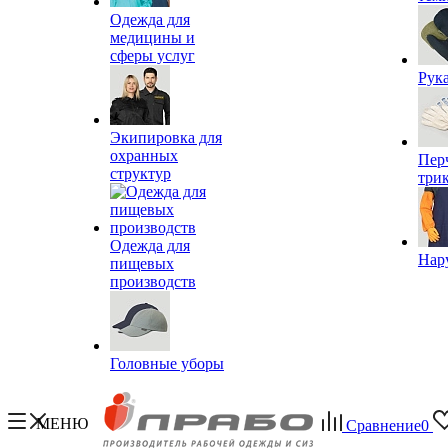
Одежда для
медицины и
сферы услуг
Рук
Экипировка для
охранных
Пер
структур
три
Одежда для
Нар
пищевых
производств
Головные уборы
МЕНЮ
Сравнение
0