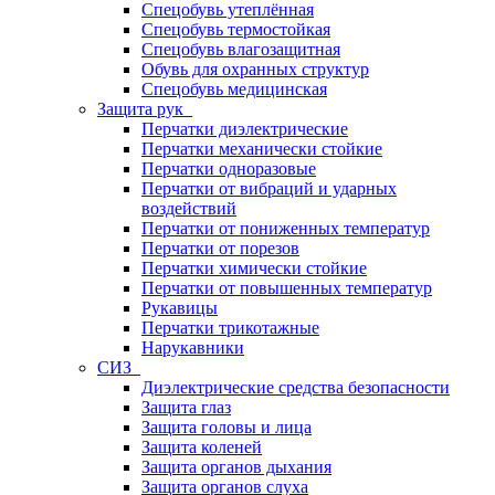
Спецобувь утеплённая
Спецобувь термостойкая
Спецобувь влагозащитная
Обувь для охранных структур
Спецобувь медицинская
Защита рук
Перчатки диэлектрические
Перчатки механически стойкие
Перчатки одноразовые
Перчатки от вибраций и ударных
воздействий
Перчатки от пониженных температур
Перчатки от порезов
Перчатки химически стойкие
Перчатки от повышенных температур
Рукавицы
Перчатки трикотажные
Нарукавники
СИЗ
Диэлектрические средства безопасности
Защита глаз
Защита головы и лица
Защита коленей
Защита органов дыхания
Защита органов слуха