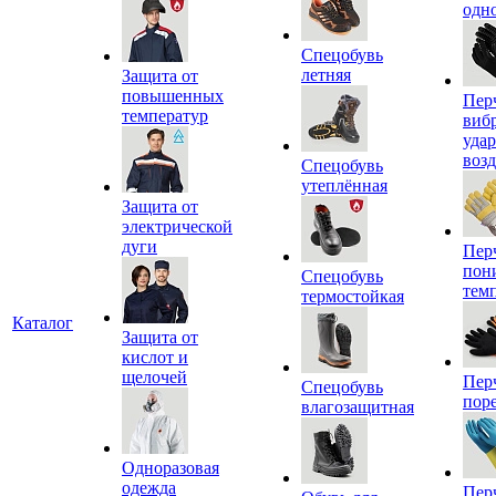
одн
Спецобувь
летняя
Защита от
повышенных
Пер
температур
виб
уда
воз
Спецобувь
утеплённая
Защита от
электрической
дуги
Пер
пон
Спецобувь
тем
термостойкая
Каталог
Защита от
кислот и
щелочей
Пер
Спецобувь
пор
влагозащитная
Одноразовая
одежда
Пер