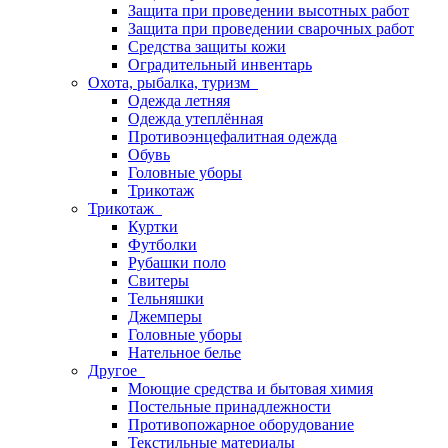
Защита при проведении высотных работ
Защита при проведении сварочных работ
Средства защиты кожи
Оградительный инвентарь
Охота, рыбалка, туризм
Одежда летняя
Одежда утеплённая
Противоэнцефалитная одежда
Обувь
Головные уборы
Трикотаж
Трикотаж
Куртки
Футболки
Рубашки поло
Свитеры
Тельняшки
Джемперы
Головные уборы
Нательное белье
Другое
Моющие средства и бытовая химия
Постельные принадлежности
Противопожарное оборудование
Текстильные материалы