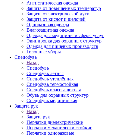
Антистатическая одежда
Защита от повышенных температур
Защита от электрической дуги
Защита от кислот и щелочей
Одноразовая одежда
Влагозащитная одежда
Одежда для медицины и сферы услуг
Экипировка для охранных структур
Одежда для пищевых производств
Головные уборы
Спецобувь
Назад
Спецобувь
Спецобувь летняя
Спецобувь утеплённая
Спецобувь термостойкая
Спецобувь влагозащитная
Обувь для охранных структур
Спецобувь медицинская
Защита рук
Назад
Защита рук
Перчатки диэлектрические
Перчатки механически стойкие
Перчатки одноразовые