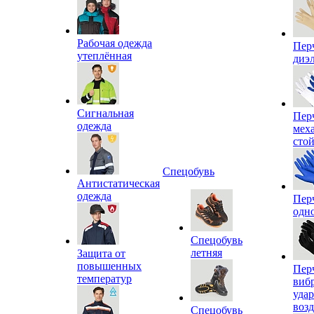
Рабочая одежда
Пер
утеплённая
диэ
Сигнальная
Пер
одежда
мех
сто
Спецобувь
Антистатическая
одежда
Пер
одн
Спецобувь
летняя
Защита от
повышенных
Пер
температур
виб
уда
воз
Спецобувь