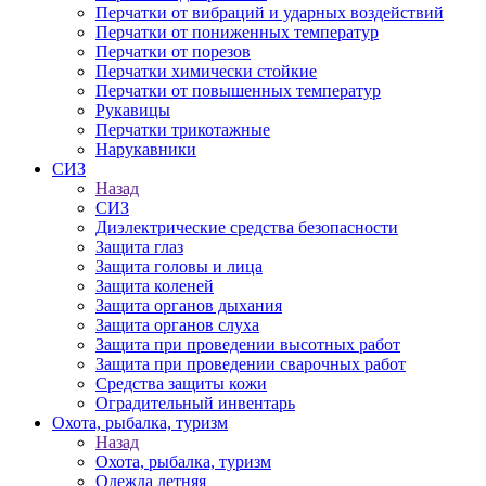
Перчатки от вибраций и ударных воздействий
Перчатки от пониженных температур
Перчатки от порезов
Перчатки химически стойкие
Перчатки от повышенных температур
Рукавицы
Перчатки трикотажные
Нарукавники
СИЗ
Назад
СИЗ
Диэлектрические средства безопасности
Защита глаз
Защита головы и лица
Защита коленей
Защита органов дыхания
Защита органов слуха
Защита при проведении высотных работ
Защита при проведении сварочных работ
Средства защиты кожи
Оградительный инвентарь
Охота, рыбалка, туризм
Назад
Охота, рыбалка, туризм
Одежда летняя