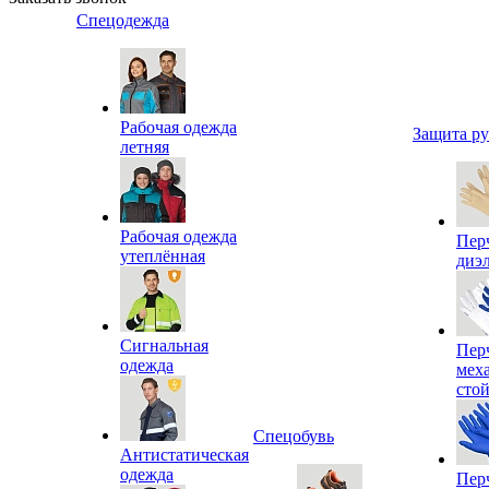
Спецодежда
Рабочая одежда
Защита р
летняя
Рабочая одежда
Пер
утеплённая
диэ
Сигнальная
Пер
одежда
мех
сто
Спецобувь
Антистатическая
одежда
Пер