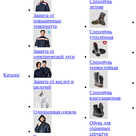
Спецобувь
летняя
Защита от
повышенных
температур
Спецобувь
утеплённая
Защита от
электрической дуги
Спецобувь
термостойкая
Каталог
Защита от кислот и
щелочей
Спецобувь
влагозащитная
Одноразовая одежда
Обувь для
охранных
структур