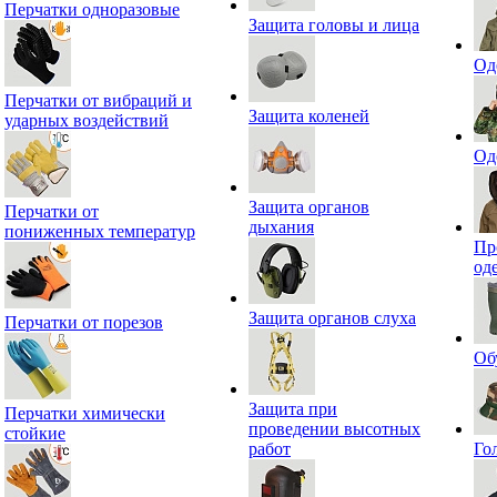
Перчатки одноразовые
Защита головы и лица
Од
Перчатки от вибраций и
Защита коленей
ударных воздействий
Од
Защита органов
Перчатки от
дыхания
пониженных температур
Пр
од
Защита органов слуха
Перчатки от порезов
Об
Защита при
Перчатки химически
проведении высотных
стойкие
работ
Го