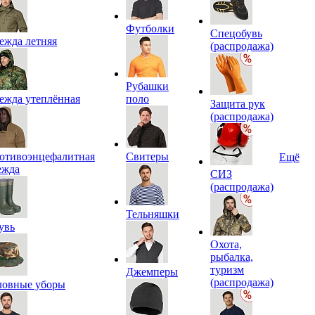
Футболки
Спецобувь
ежда летняя
(распродажа)
Рубашки
ежда утеплённая
поло
Защита рук
(распродажа)
отивоэнцефалитная
Свитеры
Ещё
ежда
СИЗ
(распродажа)
Тельняшки
увь
Охота,
рыбалка,
туризм
Джемперы
(распродажа)
ловные уборы