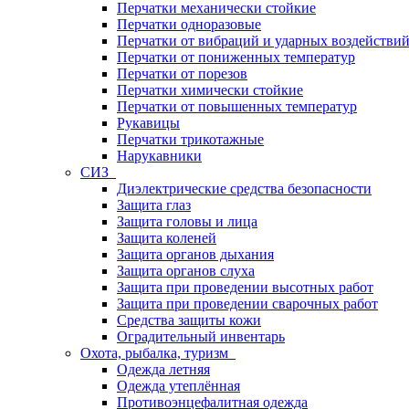
Перчатки механически стойкие
Перчатки одноразовые
Перчатки от вибраций и ударных воздействи
Перчатки от пониженных температур
Перчатки от порезов
Перчатки химически стойкие
Перчатки от повышенных температур
Рукавицы
Перчатки трикотажные
Нарукавники
СИЗ
Диэлектрические средства безопасности
Защита глаз
Защита головы и лица
Защита коленей
Защита органов дыхания
Защита органов слуха
Защита при проведении высотных работ
Защита при проведении сварочных работ
Средства защиты кожи
Оградительный инвентарь
Охота, рыбалка, туризм
Одежда летняя
Одежда утеплённая
Противоэнцефалитная одежда