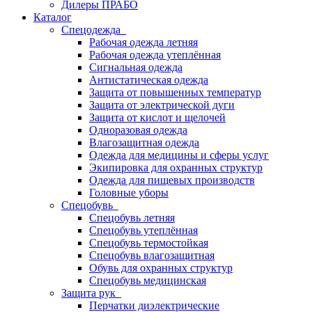
Дилеры ПРАБО
Каталог
Спецодежда
Рабочая одежда летняя
Рабочая одежда утеплённая
Сигнальная одежда
Антистатическая одежда
Защита от повышенных температур
Защита от электрической дуги
Защита от кислот и щелочей
Одноразовая одежда
Влагозащитная одежда
Одежда для медицины и сферы услуг
Экипировка для охранных структур
Одежда для пищевых производств
Головные уборы
Спецобувь
Спецобувь летняя
Спецобувь утеплённая
Спецобувь термостойкая
Спецобувь влагозащитная
Обувь для охранных структур
Спецобувь медицинская
Защита рук
Перчатки диэлектрические