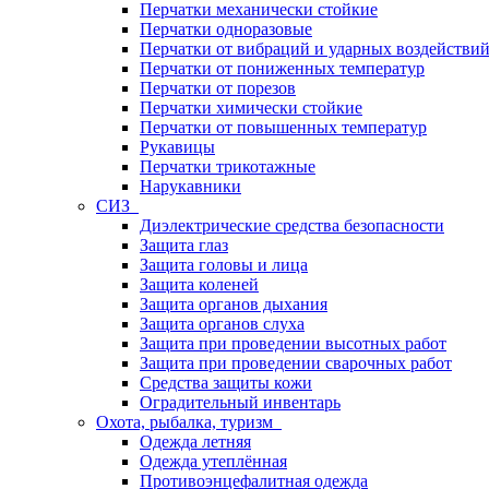
Перчатки механически стойкие
Перчатки одноразовые
Перчатки от вибраций и ударных воздействи
Перчатки от пониженных температур
Перчатки от порезов
Перчатки химически стойкие
Перчатки от повышенных температур
Рукавицы
Перчатки трикотажные
Нарукавники
СИЗ
Диэлектрические средства безопасности
Защита глаз
Защита головы и лица
Защита коленей
Защита органов дыхания
Защита органов слуха
Защита при проведении высотных работ
Защита при проведении сварочных работ
Средства защиты кожи
Оградительный инвентарь
Охота, рыбалка, туризм
Одежда летняя
Одежда утеплённая
Противоэнцефалитная одежда