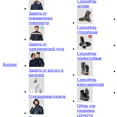
Спецобувь
летняя
Защита от
повышенных
температур
Спецобувь
утеплённая
Защита от
электрической дуги
Спецобувь
термостойкая
Каталог
Защита от кислот и
щелочей
Спецобувь
влагозащитная
Одноразовая одежда
Обувь для
охранных
структур