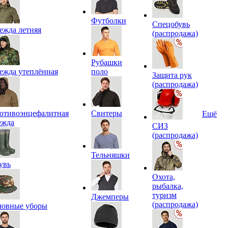
Футболки
Спецобувь
ежда летняя
(распродажа)
Рубашки
ежда утеплённая
поло
Защита рук
(распродажа)
отивоэнцефалитная
Свитеры
Ещё
ежда
СИЗ
(распродажа)
Тельняшки
увь
Охота,
рыбалка,
туризм
Джемперы
(распродажа)
ловные уборы