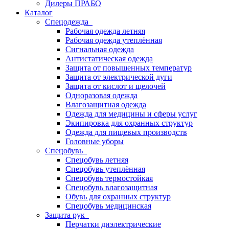
Дилеры ПРАБО
Каталог
Спецодежда
Рабочая одежда летняя
Рабочая одежда утеплённая
Сигнальная одежда
Антистатическая одежда
Защита от повышенных температур
Защита от электрической дуги
Защита от кислот и щелочей
Одноразовая одежда
Влагозащитная одежда
Одежда для медицины и сферы услуг
Экипировка для охранных структур
Одежда для пищевых производств
Головные уборы
Спецобувь
Спецобувь летняя
Спецобувь утеплённая
Спецобувь термостойкая
Спецобувь влагозащитная
Обувь для охранных структур
Спецобувь медицинская
Защита рук
Перчатки диэлектрические