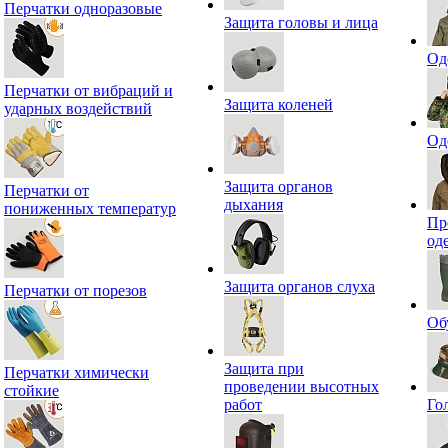
Перчатки одноразовые
Защита головы и лица
Од
Перчатки от вибраций и
Защита коленей
ударных воздействий
Од
Защита органов
Перчатки от
дыхания
пониженных температур
Пр
од
Защита органов слуха
Перчатки от порезов
Об
Защита при
Перчатки химически
проведении высотных
стойкие
работ
Го