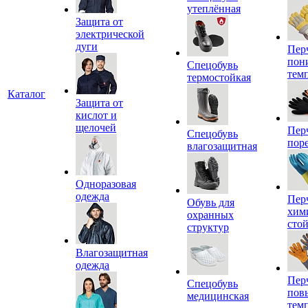
утеплённая
Защита от
электрической
дуги
Пер
пон
Спецобувь
тем
термостойкая
Каталог
Защита от
кислот и
щелочей
Пер
Спецобувь
пор
влагозащитная
Одноразовая
одежда
Пер
Обувь для
хим
охранных
сто
структур
Влагозащитная
одежда
Пер
Спецобувь
пов
медицинская
тем