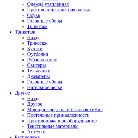
Одежда утеплённая
Противоэнцефалитная одежда
Обувь
Головные уборы
Трикотаж
Трикотаж
Назад
Трикотаж
Куртки
Футболки
Рубашки поло
Свитеры
Тельняшки
Джемперы
Головные уборы
Нательное белье
Другое
Назад
Другое
Моющие средства и бытовая химия
Постельные принадлежности
Противопожарное оборудование
Текстильные материалы
Аптечки
Распродажа