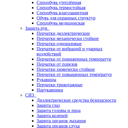
Спецобувь утеплённая
Спецобувь термостойкая
Спецобувь влагозащитная
Обувь для охранных структур
Спецобувь медицинская
Защита рук
Перчатки диэлектрические
Перчатки механически стойкие
Перчатки одноразовые
Перчатки от вибраций и ударных
воздействий
Перчатки от пониженных температур
Перчатки от порезов
Перчатки химически стойкие
Перчатки от повышенных температур
Рукавицы
Перчатки трикотажные
Нарукавники
СИЗ
Диэлектрические средства безопасности
Защита глаз
Защита головы и лица
Защита коленей
Защита органов дыхания
Защита органов слуха