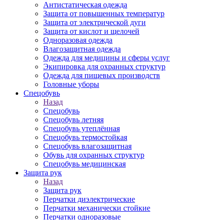
Антистатическая одежда
Защита от повышенных температур
Защита от электрической дуги
Защита от кислот и щелочей
Одноразовая одежда
Влагозащитная одежда
Одежда для медицины и сферы услуг
Экипировка для охранных структур
Одежда для пищевых производств
Головные уборы
Спецобувь
Назад
Спецобувь
Спецобувь летняя
Спецобувь утеплённая
Спецобувь термостойкая
Спецобувь влагозащитная
Обувь для охранных структур
Спецобувь медицинская
Защита рук
Назад
Защита рук
Перчатки диэлектрические
Перчатки механически стойкие
Перчатки одноразовые