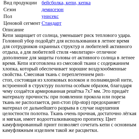
Вид продукции
бейсболка, кепи, кепка
Сезон
демисезон
Пол
унисекс
Ценовой сегмент
Стандарт
Описание
Кепи защищает от солнца, уменьшает риск теплового удара.
Головной убор подойдёт для использования в летнее время
для сотрудников охранных структур и любителей активного
отдыха, а для любителей стиля «милитари» отличное
дополнение для защиты головы от активного солнца в летнее
время. Кепи изготовлена из смесовой ткани с содержанием
хлопка, который обеспечивает хорошие воздухообменные
свойства. Смесовая ткань с переплетением рип-
стоп, состоящая из хлопковых волокон и полиамидной нити,
встроенной в структуру полотна особым образом, благодаря
чему создаётся армированная решётка 7х7 мм. Это придаёт
материалу прочность: при появлении прокола или пореза
ткань не расползается, рип-стоп (rip-stop) предохраняет
материал от дальнейшего разрыва в случае нарушения
целостности полотна. Ткань очень прочная, достаточно лёгкая
и мягкая, имеет водоотталкивающую пропитку. Цвет
камуфлированный принт позволяет сочетать кепи с основным
камуфляжным изделием такой же расцветки.