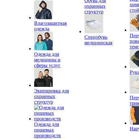
Обувь для
хим
охранных
сто
структур
Влагозащитная
одежда
Пер
Спецобувь
пов
медицинская
тем
Одежда для
медицины и
сферы услуг
Рук
Экипировка для
охранных
Пер
структур
три
Одежда для
Нар
пищевых
производств