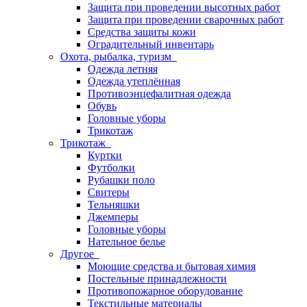
Защита при проведении высотных работ
Защита при проведении сварочных работ
Средства защиты кожи
Оградительный инвентарь
Охота, рыбалка, туризм
Одежда летняя
Одежда утеплённая
Противоэнцефалитная одежда
Обувь
Головные уборы
Трикотаж
Трикотаж
Куртки
Футболки
Рубашки поло
Свитеры
Тельняшки
Джемперы
Головные уборы
Нательное белье
Другое
Моющие средства и бытовая химия
Постельные принадлежности
Противопожарное оборудование
Текстильные материалы