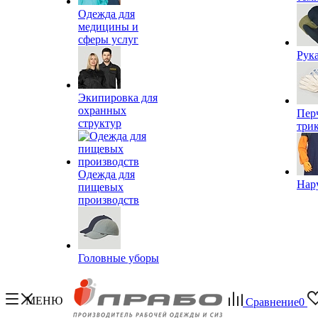
Одежда для
медицины и
сферы услуг
Рук
Экипировка для
охранных
Пер
структур
три
Одежда для
Нар
пищевых
производств
Головные уборы
МЕНЮ
Сравнение
0