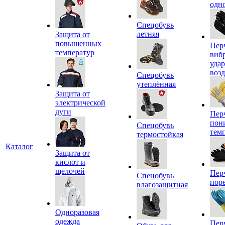
одн
Спецобувь
летняя
Защита от
повышенных
Пер
температур
виб
уда
воз
Спецобувь
утеплённая
Защита от
электрической
дуги
Пер
пон
Спецобувь
тем
термостойкая
Каталог
Защита от
кислот и
щелочей
Пер
Спецобувь
пор
влагозащитная
Одноразовая
одежда
Пер