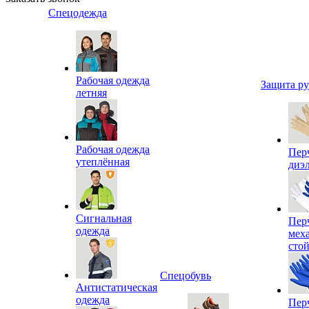
Спецодежда
Рабочая одежда
Защита р
летняя
Рабочая одежда
Пер
утеплённая
диэ
Сигнальная
Пер
одежда
мех
сто
Спецобувь
Антистатическая
одежда
Пер