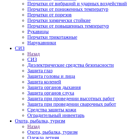
Перчатки от вибраций и ударных воздействий
Перчатки от пониженных температур
Перчатки от порезов
Перчатки химически стойкие
Перчатки от повышенных температур
Рукавицы
Перчатки трикотажные
Нарукавники
СИЗ
Назад
СИЗ
Диэлектрические средства безопасности
Защита глаз
Защита головы и лица
Защита коленей
Защита органов дыхания
Защита органов слуха
Защита при проведении высотных работ
Защита при проведении сварочных работ
Средства защиты кожи
Оградительный инвентарь
Охота, рыбалка, туризм
Назад
Охота, рыбалка, туризм
Одежда летняя