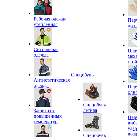
Рабочая одежда
Пер
утеплённая
диэ
Сигнальная
Пер
одежда
мех
сто
Спецобувь
Антистатическая
одежда
Пер
одн
Спецобувь
летняя
Защита от
повышенных
Пер
температур
виб
уда
воз
Спецобувь