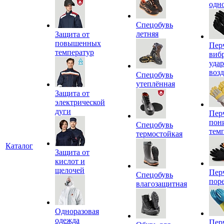
одн
Спецобувь
летняя
Защита от
повышенных
Пер
температур
виб
уда
воз
Спецобувь
утеплённая
Защита от
электрической
дуги
Пер
пон
Спецобувь
тем
термостойкая
Каталог
Защита от
кислот и
щелочей
Пер
Спецобувь
пор
влагозащитная
Одноразовая
одежда
Пер