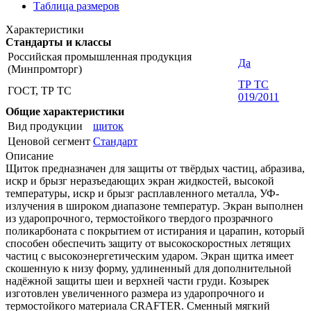
Таблица размеров
Характеристики
Стандарты и классы
Российская промышленная продукция
Да
(Минпромторг)
ТР ТС
ГОСТ, ТР ТС
019/2011
Общие характеристики
Вид продукции
щиток
Ценовой сегмент
Стандарт
Описание
Щиток предназначен для защиты от твёрдых частиц, абразива,
искр и брызг неразъедающих экран жидкостей, высокой
температуры, искр и брызг расплавленного металла, УФ-
излучения в широком диапазоне температур. Экран выполнен
из ударопрочного, термостойкого твердого прозрачного
поликарбоната с покрытием от истирания и царапин, который
способен обеспечить защиту от высокоскоростных летящих
частиц с высокоэнергетическим ударом. Экран щитка имеет
скошенную к низу форму, удлиненный для дополнительной
надёжной защиты шеи и верхней части груди. Козырек
изготовлен увеличенного размера из ударопрочного и
термостойкого материала CRAFTER. Сменный мягкий