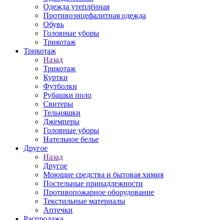
Одежда утеплённая
Противоэнцефалитная одежда
Обувь
Головные уборы
Трикотаж
Трикотаж
Назад
Трикотаж
Куртки
Футболки
Рубашки поло
Свитеры
Тельняшки
Джемперы
Головные уборы
Нательное белье
Другое
Назад
Другое
Моющие средства и бытовая химия
Постельные принадлежности
Противопожарное оборудование
Текстильные материалы
Аптечки
Распродажа