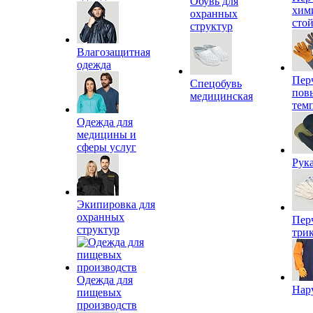
Обувь для
хим
охранных
сто
структур
Влагозащитная
одежда
Пер
Спецобувь
пов
медицинская
тем
Одежда для
медицины и
сферы услуг
Рук
Экипировка для
охранных
Пер
структур
три
Одежда для
Нар
пищевых
производств