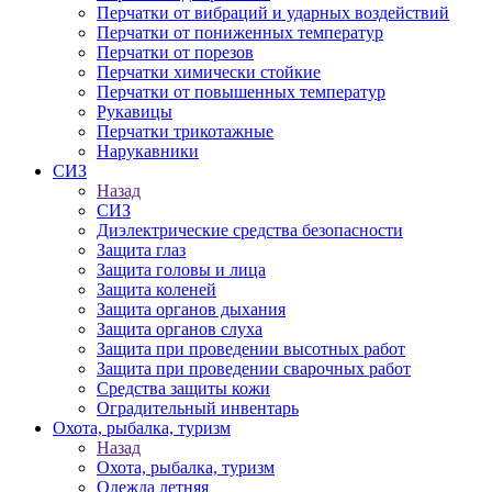
Перчатки от вибраций и ударных воздействий
Перчатки от пониженных температур
Перчатки от порезов
Перчатки химически стойкие
Перчатки от повышенных температур
Рукавицы
Перчатки трикотажные
Нарукавники
СИЗ
Назад
СИЗ
Диэлектрические средства безопасности
Защита глаз
Защита головы и лица
Защита коленей
Защита органов дыхания
Защита органов слуха
Защита при проведении высотных работ
Защита при проведении сварочных работ
Средства защиты кожи
Оградительный инвентарь
Охота, рыбалка, туризм
Назад
Охота, рыбалка, туризм
Одежда летняя