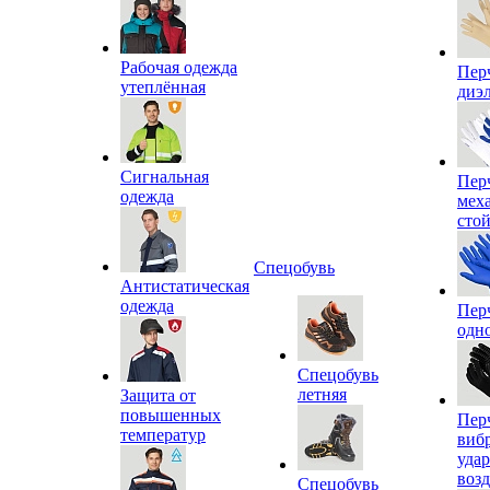
Рабочая одежда
Пер
утеплённая
диэ
Сигнальная
Пер
одежда
мех
сто
Спецобувь
Антистатическая
одежда
Пер
одн
Спецобувь
летняя
Защита от
повышенных
Пер
температур
виб
уда
воз
Спецобувь