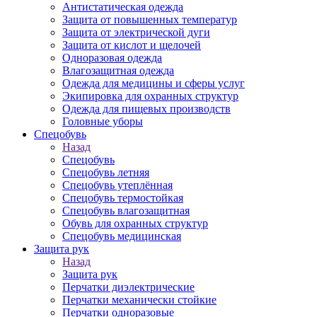
Антистатическая одежда
Защита от повышенных температур
Защита от электрической дуги
Защита от кислот и щелочей
Одноразовая одежда
Влагозащитная одежда
Одежда для медицины и сферы услуг
Экипировка для охранных структур
Одежда для пищевых производств
Головные уборы
Спецобувь
Назад
Спецобувь
Спецобувь летняя
Спецобувь утеплённая
Спецобувь термостойкая
Спецобувь влагозащитная
Обувь для охранных структур
Спецобувь медицинская
Защита рук
Назад
Защита рук
Перчатки диэлектрические
Перчатки механически стойкие
Перчатки одноразовые