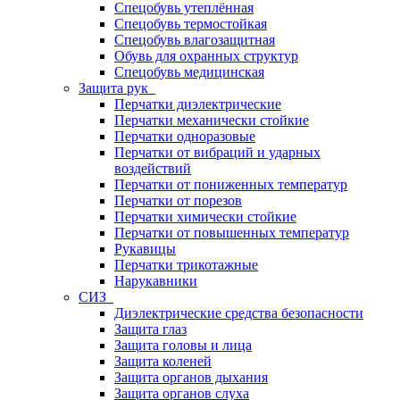
Спецобувь утеплённая
Спецобувь термостойкая
Спецобувь влагозащитная
Обувь для охранных структур
Спецобувь медицинская
Защита рук
Перчатки диэлектрические
Перчатки механически стойкие
Перчатки одноразовые
Перчатки от вибраций и ударных
воздействий
Перчатки от пониженных температур
Перчатки от порезов
Перчатки химически стойкие
Перчатки от повышенных температур
Рукавицы
Перчатки трикотажные
Нарукавники
СИЗ
Диэлектрические средства безопасности
Защита глаз
Защита головы и лица
Защита коленей
Защита органов дыхания
Защита органов слуха