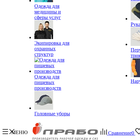
Одежда для
медицины и
сферы услуг
Рук
Экипировка для
охранных
Пер
структур
три
Одежда для
Нар
пищевых
производств
Головные уборы
МЕНЮ
Сравнение
0