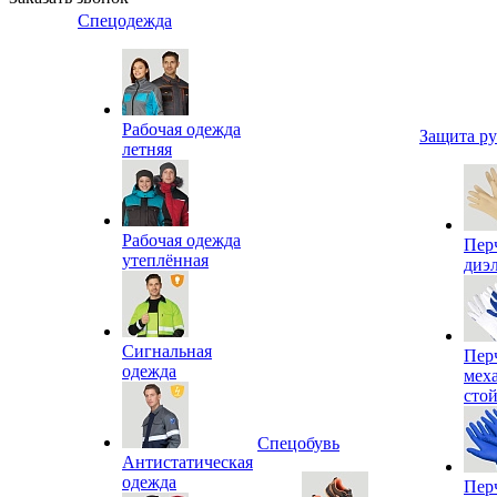
Спецодежда
Рабочая одежда
Защита р
летняя
Рабочая одежда
Пер
утеплённая
диэ
Сигнальная
Пер
одежда
мех
сто
Спецобувь
Антистатическая
одежда
Пер