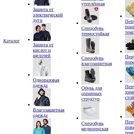
утеплённая
Защита от
электрической
дуги
Пер
пон
Спецобувь
тем
термостойкая
Каталог
Защита от
кислот и
щелочей
Пер
Спецобувь
пор
влагозащитная
Одноразовая
одежда
Пер
Обувь для
хим
охранных
сто
структур
Влагозащитная
одежда
Пер
Спецобувь
пов
медицинская
тем