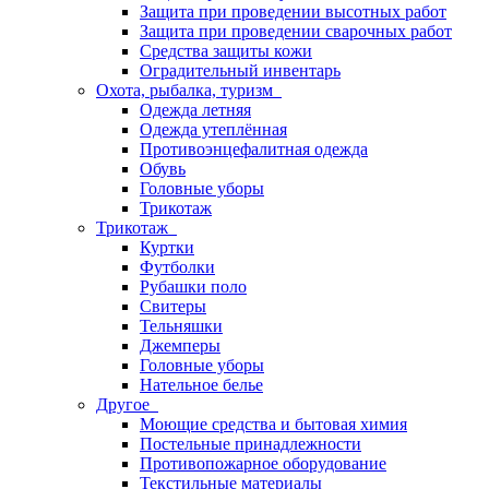
Защита при проведении высотных работ
Защита при проведении сварочных работ
Средства защиты кожи
Оградительный инвентарь
Охота, рыбалка, туризм
Одежда летняя
Одежда утеплённая
Противоэнцефалитная одежда
Обувь
Головные уборы
Трикотаж
Трикотаж
Куртки
Футболки
Рубашки поло
Свитеры
Тельняшки
Джемперы
Головные уборы
Нательное белье
Другое
Моющие средства и бытовая химия
Постельные принадлежности
Противопожарное оборудование
Текстильные материалы