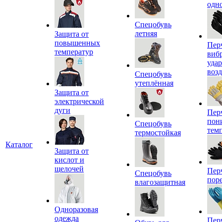
одн
Спецобувь
летняя
Защита от
повышенных
Пер
температур
виб
уда
воз
Спецобувь
утеплённая
Защита от
электрической
дуги
Пер
пон
Спецобувь
тем
термостойкая
Каталог
Защита от
кислот и
щелочей
Пер
Спецобувь
пор
влагозащитная
Одноразовая
одежда
Пер