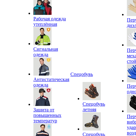
Рабочая одежда
Пер
утеплённая
диэ
Сигнальная
Пер
одежда
мех
сто
Спецобувь
Антистатическая
одежда
Пер
одн
Спецобувь
летняя
Защита от
повышенных
Пер
температур
виб
уда
воз
Спецобувь