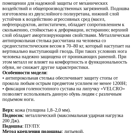
помещении для надежной защиты от механических
воздействий и общепроизводственных загрязнений. Подошва
изготовлена из двухслойного полиуретана, нижний слой
устойчив к воздействию агрессивных сред (масел,
нефтепродуктов, антистатичен, обладает сопротивлением к
скольжению, стойкостью к деформации, истиранию; верхний
слой обладает амортизирующими свойствами. Металлическая
антипрокольная стелька рассчитана на человека со
среднестатистическим весом в 70–80 кг, который наступает на
вертикально выступающий гвоздь. При таких условиях нога
человека надежно защищена от проникающих ранений. При
этом металл не влияет на комфортность и функциональность
обуви, не снижает другие характеристики.
Особенности модели
:
• антипрокольная стелька обеспечивает защиту стопы от
прокола любым острым предметом усилием не менее 1200Н;
• фиксация голеностопного сустава на липучку «VELCRO»
позволяет использовать данную обувь людям с различным
подъемом ноги.
Верх
: кожа (толщина 1,8–2,0 мм).
Подносок
: металлический (максимальная ударная нагрузка
200 Дж).
Подошва
: ПУ/ПУ.
Метод крепления подошвы
: литьевой.