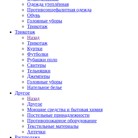
Одежда утеплённая
Противоэнцефалитная одежда
Обувь
Головные уборы
Трикотаж
Трикотаж
Назад
Трикотаж
Куртки
Футболки
Рубашки поло
Свитеры
Тельняшки
Джемперы
Головные уборы
Нательное белье
Другое
Назад
Другое
Моющие средства и бытовая химия
Постельные принадлежности
Противопожарное оборудование
Текстильные материалы
Аптечки
Распродажа