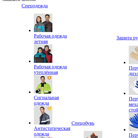
Спецодежда
Рабочая одежда
Защита р
летняя
Рабочая одежда
Пер
утеплённая
диэ
Сигнальная
Пер
одежда
мех
сто
Спецобувь
Антистатическая
одежда
Пер