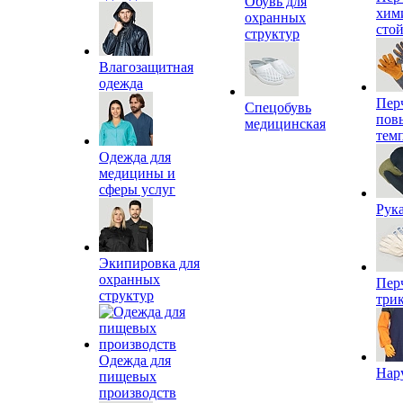
Обувь для
хим
охранных
сто
структур
Влагозащитная
одежда
Пер
Спецобувь
пов
медицинская
тем
Одежда для
медицины и
сферы услуг
Рук
Экипировка для
охранных
Пер
структур
три
Одежда для
Нар
пищевых
производств