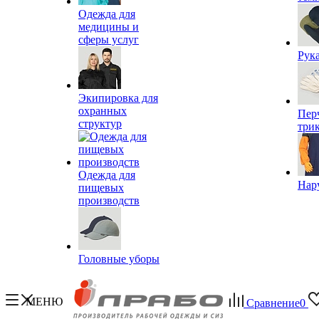
Одежда для
медицины и
сферы услуг
Рук
Экипировка для
охранных
Пер
структур
три
Одежда для
Нар
пищевых
производств
Головные уборы
МЕНЮ
Сравнение
0