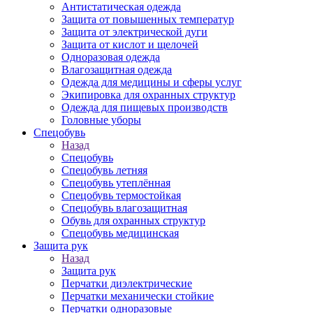
Антистатическая одежда
Защита от повышенных температур
Защита от электрической дуги
Защита от кислот и щелочей
Одноразовая одежда
Влагозащитная одежда
Одежда для медицины и сферы услуг
Экипировка для охранных структур
Одежда для пищевых производств
Головные уборы
Спецобувь
Назад
Спецобувь
Спецобувь летняя
Спецобувь утеплённая
Спецобувь термостойкая
Спецобувь влагозащитная
Обувь для охранных структур
Спецобувь медицинская
Защита рук
Назад
Защита рук
Перчатки диэлектрические
Перчатки механически стойкие
Перчатки одноразовые