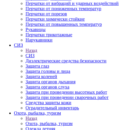
Перчатки от вибраций и ударных воздействий
Перчатки от пониженных температур
Перчатки от порезов
Перчатки химически стойкие
Перчатки от повышенных температур
Рукавицы
Перчатки трикотажные
Нарукавники
СИЗ
Назад
СИЗ
Диэлектрические средства безопасности
Защита глаз
Защита головы и лица
Защита коленей
Защита органов дыхания
Защита органов слуха
Защита при проведении высотных работ
Защита при проведении сварочных работ
Средства защиты кожи
Оградительный инвентарь
Охота, рыбалка, туризм
Назад
Охота, рыбалка, туризм
Одежда летняя