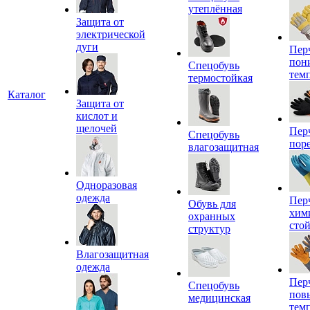
утеплённая
Защита от
электрической
дуги
Пер
пон
Спецобувь
тем
термостойкая
Каталог
Защита от
кислот и
щелочей
Пер
Спецобувь
пор
влагозащитная
Одноразовая
одежда
Пер
Обувь для
хим
охранных
сто
структур
Влагозащитная
одежда
Пер
Спецобувь
пов
медицинская
тем