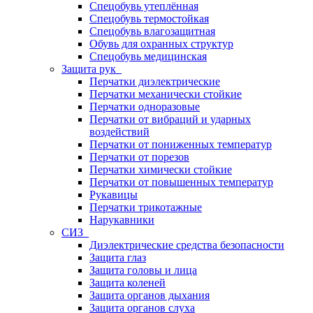
Спецобувь утеплённая
Спецобувь термостойкая
Спецобувь влагозащитная
Обувь для охранных структур
Спецобувь медицинская
Защита рук
Перчатки диэлектрические
Перчатки механически стойкие
Перчатки одноразовые
Перчатки от вибраций и ударных
воздействий
Перчатки от пониженных температур
Перчатки от порезов
Перчатки химически стойкие
Перчатки от повышенных температур
Рукавицы
Перчатки трикотажные
Нарукавники
СИЗ
Диэлектрические средства безопасности
Защита глаз
Защита головы и лица
Защита коленей
Защита органов дыхания
Защита органов слуха