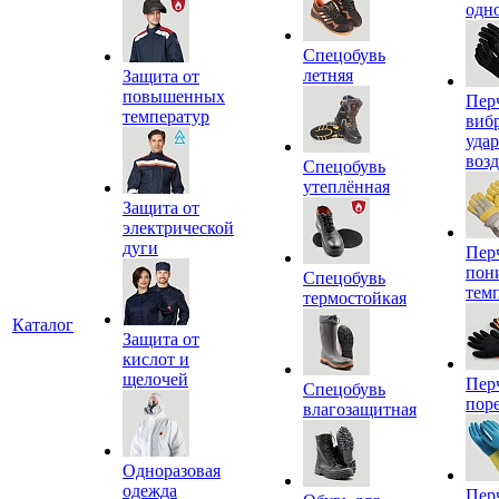
одн
Спецобувь
летняя
Защита от
повышенных
Пер
температур
виб
уда
воз
Спецобувь
утеплённая
Защита от
электрической
дуги
Пер
пон
Спецобувь
тем
термостойкая
Каталог
Защита от
кислот и
щелочей
Пер
Спецобувь
пор
влагозащитная
Одноразовая
одежда
Пер