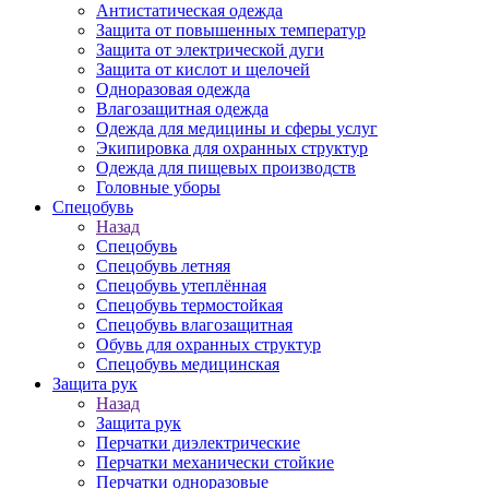
Антистатическая одежда
Защита от повышенных температур
Защита от электрической дуги
Защита от кислот и щелочей
Одноразовая одежда
Влагозащитная одежда
Одежда для медицины и сферы услуг
Экипировка для охранных структур
Одежда для пищевых производств
Головные уборы
Спецобувь
Назад
Спецобувь
Спецобувь летняя
Спецобувь утеплённая
Спецобувь термостойкая
Спецобувь влагозащитная
Обувь для охранных структур
Спецобувь медицинская
Защита рук
Назад
Защита рук
Перчатки диэлектрические
Перчатки механически стойкие
Перчатки одноразовые