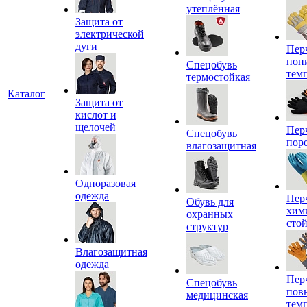
утеплённая
Защита от
электрической
дуги
Пер
пон
Спецобувь
тем
термостойкая
Каталог
Защита от
кислот и
щелочей
Пер
Спецобувь
пор
влагозащитная
Одноразовая
одежда
Пер
Обувь для
хим
охранных
сто
структур
Влагозащитная
одежда
Пер
Спецобувь
пов
медицинская
тем