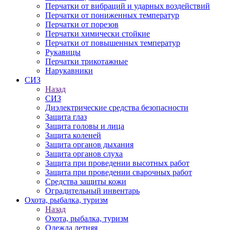
Перчатки от вибраций и ударных воздействий
Перчатки от пониженных температур
Перчатки от порезов
Перчатки химически стойкие
Перчатки от повышенных температур
Рукавицы
Перчатки трикотажные
Нарукавники
СИЗ
Назад
СИЗ
Диэлектрические средства безопасности
Защита глаз
Защита головы и лица
Защита коленей
Защита органов дыхания
Защита органов слуха
Защита при проведении высотных работ
Защита при проведении сварочных работ
Средства защиты кожи
Оградительный инвентарь
Охота, рыбалка, туризм
Назад
Охота, рыбалка, туризм
Одежда летняя