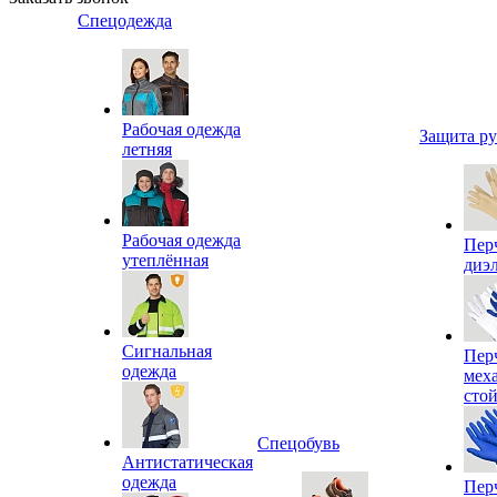
Спецодежда
Рабочая одежда
Защита р
летняя
Рабочая одежда
Пер
утеплённая
диэ
Сигнальная
Пер
одежда
мех
сто
Спецобувь
Антистатическая
одежда
Пер