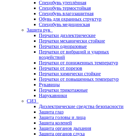
Спецобувь утеплённая
Спецобувь термостойкая
Спецобувь влагозащитная
Обувь для охранных структур
Спецобувь медицинская
Защита рук
Перчатки диэлектрические
Перчатки механически стойкие
Перчатки одноразовые
Перчатки от вибраций и ударных
воздействий
Перчатки от пониженных температур
Перчатки от порезов
Перчатки химически стойкие
Перчатки от повышенных температур
Рукавицы
Перчатки трикотажные
Нарукавники
СИЗ
Диэлектрические средства безопасности
Защита глаз
Защита головы и лица
Защита коленей
Защита органов дыхания
Защита органов слуха