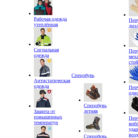
Рабочая одежда
Пер
утеплённая
диэ
Сигнальная
Пер
одежда
мех
сто
Спецобувь
Антистатическая
одежда
Пер
одн
Спецобувь
летняя
Защита от
повышенных
Пер
температур
виб
уда
воз
Спецобувь