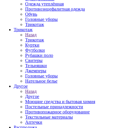
Одежда утеплённая
Противоэнцефалитная одежда
Обувь
Головные уборы
Трикотаж
Трикотаж
Назад
Трикотаж
Куртки
Футболки
Рубашки поло
Свитеры
Тельняшки
Джемперы
Головные уборы
Нательное белье
Другое
Назад
Другое
Моющие средства и бытовая химия
Постельные принадлежности
Противопожарное оборудование
Текстильные материалы
Аптечки
Распродажа