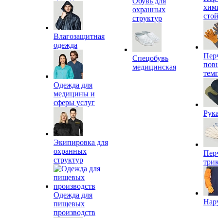
Обувь для
хим
охранных
сто
структур
Влагозащитная
одежда
Пер
Спецобувь
пов
медицинская
тем
Одежда для
медицины и
сферы услуг
Рук
Экипировка для
охранных
Пер
структур
три
Одежда для
Нар
пищевых
производств