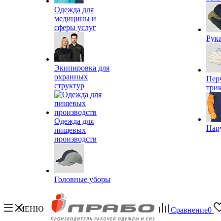
Одежда для
медицины и
сферы услуг
Рук
Экипировка для
охранных
Пер
структур
три
Одежда для
Нар
пищевых
производств
Головные уборы
МЕНЮ
Сравнение
0