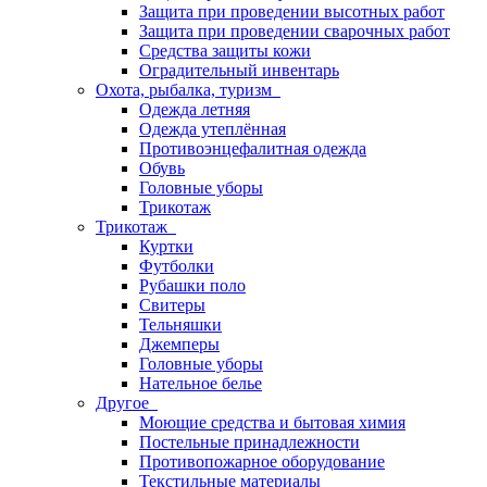
Защита при проведении высотных работ
Защита при проведении сварочных работ
Средства защиты кожи
Оградительный инвентарь
Охота, рыбалка, туризм
Одежда летняя
Одежда утеплённая
Противоэнцефалитная одежда
Обувь
Головные уборы
Трикотаж
Трикотаж
Куртки
Футболки
Рубашки поло
Свитеры
Тельняшки
Джемперы
Головные уборы
Нательное белье
Другое
Моющие средства и бытовая химия
Постельные принадлежности
Противопожарное оборудование
Текстильные материалы