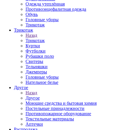
Одежда утеплённая
Противоэнцефалитная одежда
Обувь
Головные уборы
Трикотаж
Трикотаж
Назад
Трикотаж
Куртки
Футболки
Рубашки поло
Свитеры
Тельняшки
Джемперы
Головные уборы
Нательное белье
Другое
Назад
Другое
Моющие средства и бытовая химия
Постельные принадлежности
Противопожарное оборудование
Текстильные материалы
Аптечки
Распродажа