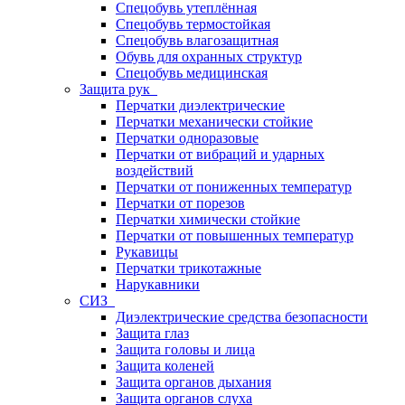
Спецобувь утеплённая
Спецобувь термостойкая
Спецобувь влагозащитная
Обувь для охранных структур
Спецобувь медицинская
Защита рук
Перчатки диэлектрические
Перчатки механически стойкие
Перчатки одноразовые
Перчатки от вибраций и ударных
воздействий
Перчатки от пониженных температур
Перчатки от порезов
Перчатки химически стойкие
Перчатки от повышенных температур
Рукавицы
Перчатки трикотажные
Нарукавники
СИЗ
Диэлектрические средства безопасности
Защита глаз
Защита головы и лица
Защита коленей
Защита органов дыхания
Защита органов слуха