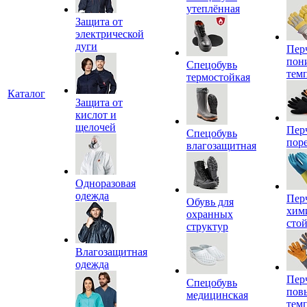
утеплённая
Защита от
электрической
дуги
Пер
пон
Спецобувь
тем
термостойкая
Каталог
Защита от
кислот и
щелочей
Пер
Спецобувь
пор
влагозащитная
Одноразовая
одежда
Пер
Обувь для
хим
охранных
сто
структур
Влагозащитная
одежда
Пер
Спецобувь
пов
медицинская
тем