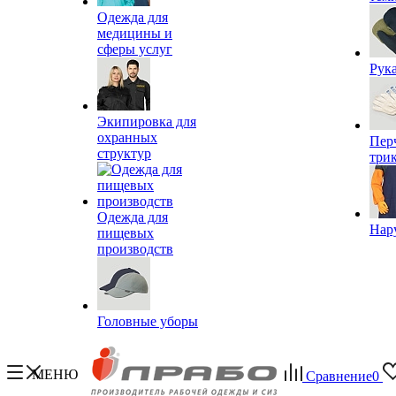
Одежда для
медицины и
сферы услуг
Рук
Экипировка для
охранных
Пер
структур
три
Одежда для
Нар
пищевых
производств
Головные уборы
МЕНЮ
Сравнение
0