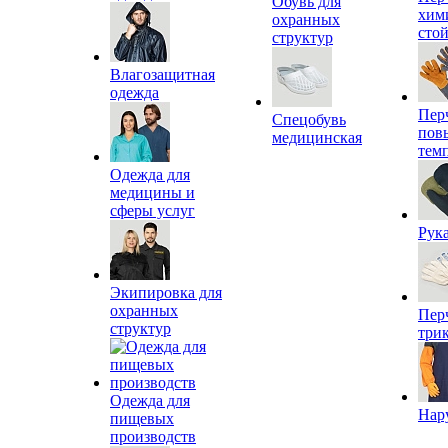
Обувь для
хим
охранных
сто
структур
Влагозащитная
одежда
Пер
Спецобувь
пов
медицинская
тем
Одежда для
медицины и
сферы услуг
Рук
Экипировка для
охранных
Пер
структур
три
Одежда для
Нар
пищевых
производств