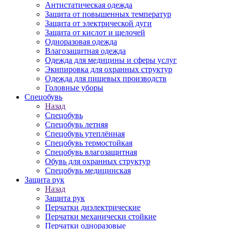
Антистатическая одежда
Защита от повышенных температур
Защита от электрической дуги
Защита от кислот и щелочей
Одноразовая одежда
Влагозащитная одежда
Одежда для медицины и сферы услуг
Экипировка для охранных структур
Одежда для пищевых производств
Головные уборы
Спецобувь
Назад
Спецобувь
Спецобувь летняя
Спецобувь утеплённая
Спецобувь термостойкая
Спецобувь влагозащитная
Обувь для охранных структур
Спецобувь медицинская
Защита рук
Назад
Защита рук
Перчатки диэлектрические
Перчатки механически стойкие
Перчатки одноразовые