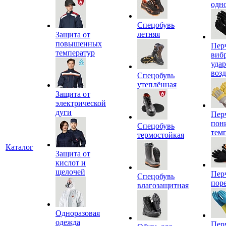
одн
Спецобувь
летняя
Защита от
повышенных
Пер
температур
виб
уда
воз
Спецобувь
утеплённая
Защита от
электрической
дуги
Пер
пон
Спецобувь
тем
термостойкая
Каталог
Защита от
кислот и
щелочей
Пер
Спецобувь
пор
влагозащитная
Одноразовая
одежда
Пер