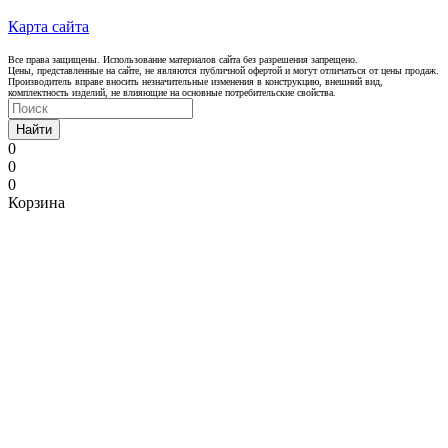
Карта сайта
Все права защищены. Использование материалов сайта без разрешения запрещено.
Цены, представленные на сайте, не являются публичной офертой и могут отличаться от цены продаж.
Производитель вправе вносить незначительные изменения в конструкцию, внешний вид,
комплектность изделий, не влияющие на основные потребительские свойства.
Найти
0
0
0
Корзина