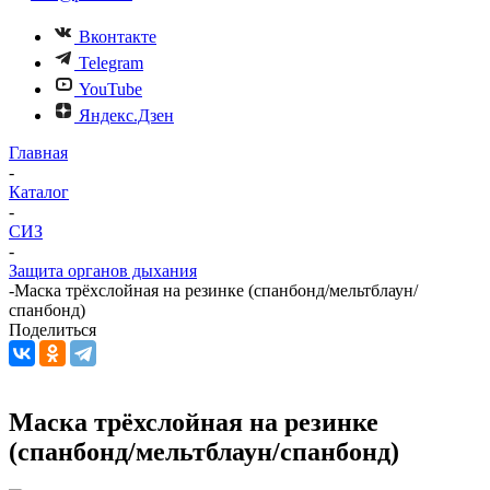
Вконтакте
Telegram
YouTube
Яндекс.Дзен
Главная
-
Каталог
-
СИЗ
-
Защита органов дыхания
-
Маска трёхслойная на резинке (спанбонд/мельтблаун/
спанбонд)
Поделиться
Маска трёхслойная на резинке
(спанбонд/мельтблаун/спанбонд)