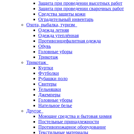
Защита при проведении высотных работ
Защита при проведении сварочных работ
Средства защиты кожи
Оградительный инвентарь
Охота, рыбалка, туризм
Одежда летняя
Одежда утеплённая
Противоэнцефалитная одежда
Обувь
Головные уборы
Трикотаж
Трикотаж
Куртки
Футболки
Рубашки поло
Свитеры
Тельняшки
Джемперы
Головные уборы
Нательное белье
Другое
Моющие средства и бытовая химия
Постельные принадлежности
Противопожарное оборудование
Текстильные материалы