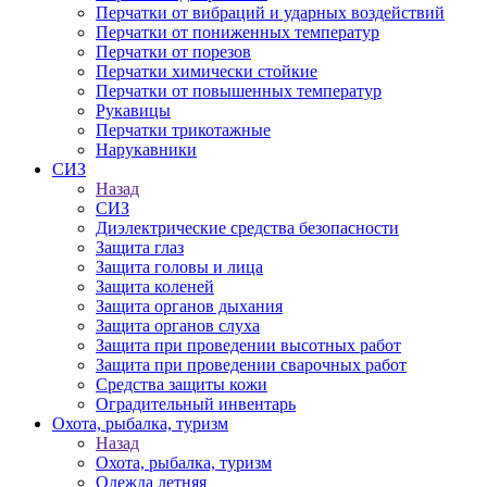
Перчатки от вибраций и ударных воздействий
Перчатки от пониженных температур
Перчатки от порезов
Перчатки химически стойкие
Перчатки от повышенных температур
Рукавицы
Перчатки трикотажные
Нарукавники
СИЗ
Назад
СИЗ
Диэлектрические средства безопасности
Защита глаз
Защита головы и лица
Защита коленей
Защита органов дыхания
Защита органов слуха
Защита при проведении высотных работ
Защита при проведении сварочных работ
Средства защиты кожи
Оградительный инвентарь
Охота, рыбалка, туризм
Назад
Охота, рыбалка, туризм
Одежда летняя