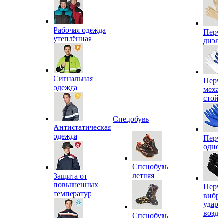
Рабочая одежда
Пер
утеплённая
диэ
Сигнальная
Пер
одежда
мех
сто
Спецобувь
Антистатическая
одежда
Пер
одн
Спецобувь
летняя
Защита от
повышенных
Пер
температур
виб
уда
воз
Спецобувь