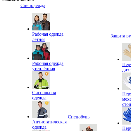
Спецодежда
Рабочая одежда
Защита р
летняя
Рабочая одежда
Пер
утеплённая
диэ
Сигнальная
Пер
одежда
мех
сто
Спецобувь
Антистатическая
одежда
Пер