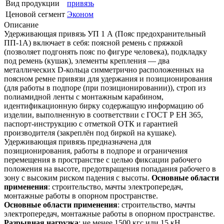
Вид продукции
привязь
Ценовой сегмент
Эконом
Описание
Удерживающая привязь УП 1 А (Пояс предохранительный
ПП-1А) включает в себя: поясной ремень с пряжкой
(позволяет подгонять пояс по фигуре человека), подкладку
под ремень (кушак), элементы крепления — два
металлических D-кольца симметрично расположенных на
поясном ремне привязи для удержания и позиционирования
(для работы в подпоре (при позиционировании)), строп из
полиамидной ленты с монтажным карабином,
идентификационную бирку содержащую информацию об
изделии, выполненную в соответствии с ГОСТ Р ЕН 365,
паспорт-инструкцию с отметкой ОТК и гарантией
производителя (закреплён под биркой на кушаке).
Удерживающая привязь предназначена для
позиционирования, работы в подпоре и ограничения
перемещения в пространстве с целью фиксации рабочего
положения на высоте, предотвращения попадания рабочего в
зону с высоким риском падения с высоты.
Основные области
применения
: строительство, мачты электропередач,
монтажные работы в опорном пространстве.
Основные области применения
: строительство, мачты
электропередач, монтажные работы в опорном пространстве.
Разрывная нагрузка
: не менее 1500 кгс или 15 кН.