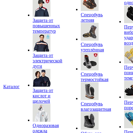
одн
Спецобувь
летняя
Защита от
повышенных
Пер
температур
виб
уда
воз
Спецобувь
утеплённая
Защита от
электрической
дуги
Пер
пон
Спецобувь
тем
термостойкая
Каталог
Защита от
кислот и
щелочей
Пер
Спецобувь
пор
влагозащитная
Одноразовая
одежда
Пер