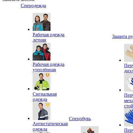
Спецодежда
Рабочая одежда
Защита р
летняя
Рабочая одежда
Пер
утеплённая
диэ
Сигнальная
Пер
одежда
мех
сто
Спецобувь
Антистатическая
одежда
Пер