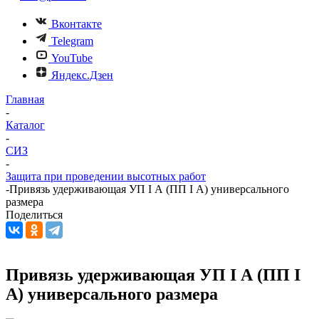
Вконтакте
Telegram
YouTube
Яндекс.Дзен
Главная
-
Каталог
-
СИЗ
-
Защита при проведении высотных работ
-
Привязь удерживающая УП I А (ПП I А) универсального
размера
Поделиться
Привязь удерживающая УП I А (ПП I
А) универсального размера