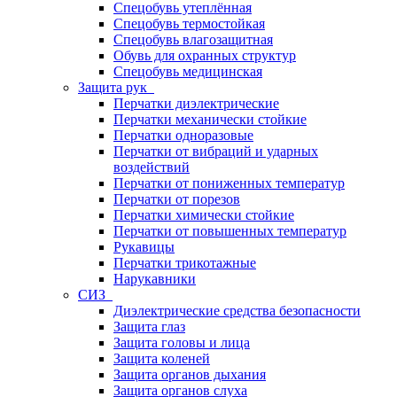
Спецобувь утеплённая
Спецобувь термостойкая
Спецобувь влагозащитная
Обувь для охранных структур
Спецобувь медицинская
Защита рук
Перчатки диэлектрические
Перчатки механически стойкие
Перчатки одноразовые
Перчатки от вибраций и ударных
воздействий
Перчатки от пониженных температур
Перчатки от порезов
Перчатки химически стойкие
Перчатки от повышенных температур
Рукавицы
Перчатки трикотажные
Нарукавники
СИЗ
Диэлектрические средства безопасности
Защита глаз
Защита головы и лица
Защита коленей
Защита органов дыхания
Защита органов слуха