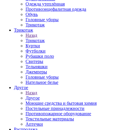
Одежда утеплённая
Противоэнцефалитная одежда
Обувь
Головные уборы
Трикотаж
Трикотаж
Назад
Трикотаж
Куртки
Футболки
Рубашки поло
Свитеры
Тельняшки
Джемперы
Головные уборы
Нательное белье
Другое
Назад
Другое
Моющие средства и бытовая химия
Постельные принадлежности
Противопожарное оборудование
Текстильные материалы
Аптечки
Распродажа