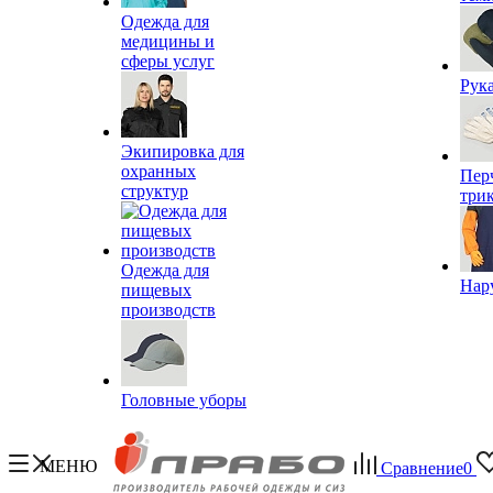
Одежда для
медицины и
сферы услуг
Рук
Экипировка для
охранных
Пер
структур
три
Одежда для
Нар
пищевых
производств
Головные уборы
МЕНЮ
Сравнение
0