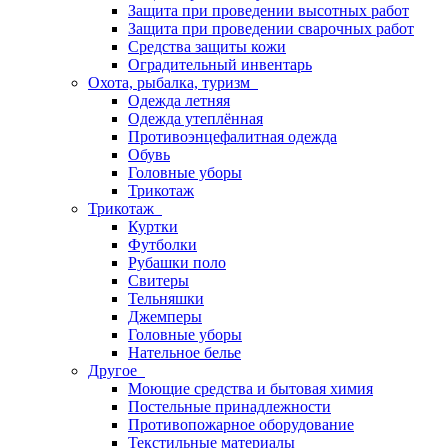
Защита при проведении высотных работ
Защита при проведении сварочных работ
Средства защиты кожи
Оградительный инвентарь
Охота, рыбалка, туризм
Одежда летняя
Одежда утеплённая
Противоэнцефалитная одежда
Обувь
Головные уборы
Трикотаж
Трикотаж
Куртки
Футболки
Рубашки поло
Свитеры
Тельняшки
Джемперы
Головные уборы
Нательное белье
Другое
Моющие средства и бытовая химия
Постельные принадлежности
Противопожарное оборудование
Текстильные материалы