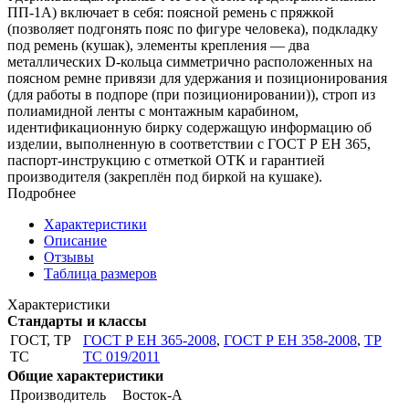
ПП-1А) включает в себя: поясной ремень с пряжкой
(позволяет подгонять пояс по фигуре человека), подкладку
под ремень (кушак), элементы крепления — два
металлических D-кольца симметрично расположенных на
поясном ремне привязи для удержания и позиционирования
(для работы в подпоре (при позиционировании)), строп из
полиамидной ленты с монтажным карабином,
идентификационную бирку содержащую информацию об
изделии, выполненную в соответствии с ГОСТ Р ЕН 365,
паспорт-инструкцию с отметкой ОТК и гарантией
производителя (закреплён под биркой на кушаке).
Подробнее
Характеристики
Описание
Отзывы
Таблица размеров
Характеристики
Стандарты и классы
ГОСТ, ТР
ГОСТ Р ЕН 365-2008
,
ГОСТ Р ЕН 358-2008
,
ТР
ТС
ТС 019/2011
Общие характеристики
Производитель
Восток-А