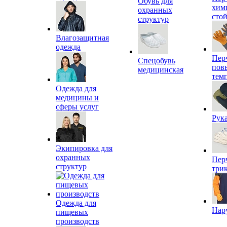
Обувь для
хим
охранных
сто
структур
Влагозащитная
одежда
Пер
Спецобувь
пов
медицинская
тем
Одежда для
медицины и
сферы услуг
Рук
Экипировка для
охранных
Пер
структур
три
Одежда для
Нар
пищевых
производств