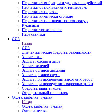
Перчатки от вибраций и ударных воздействий
Перчатки от пониженных температур
Перчатки от порезов
Перчатки химически стойкие
Перчатки от повышенных температур
Рукавицы
Перчатки трикотажные
Нарукавники
СИЗ
Назад
СИЗ
Диэлектрические средства безопасности
Защита глаз
Защита головы и лица
Защита коленей
Защита органов дыхания
Защита органов слуха
Защита при проведении высотных работ
Защита при проведении сварочных работ
Средства защиты кожи
Оградительный инвентарь
Охота, рыбалка, туризм
Назад
Охота, рыбалка, туризм
Одежда летняя