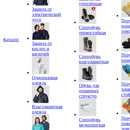
утеплённая
Защита от
электрической
дуги
Пер
пон
Спецобувь
тем
термостойкая
Каталог
Защита от
кислот и
щелочей
Пер
Спецобувь
пор
влагозащитная
Одноразовая
одежда
Пер
Обувь для
хим
охранных
сто
структур
Влагозащитная
одежда
Пер
Спецобувь
пов
медицинская
тем