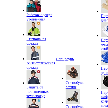
Рабочая одежда
Пер
утеплённая
диэ
Сигнальная
Пер
одежда
мех
сто
Спецобувь
Антистатическая
одежда
Пер
одн
Спецобувь
летняя
Защита от
повышенных
Пер
температур
виб
уда
воз
Спецобувь