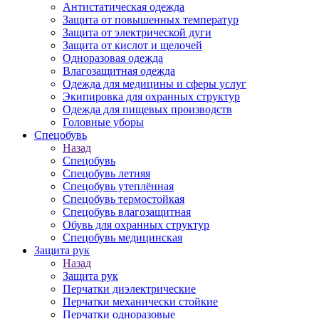
Антистатическая одежда
Защита от повышенных температур
Защита от электрической дуги
Защита от кислот и щелочей
Одноразовая одежда
Влагозащитная одежда
Одежда для медицины и сферы услуг
Экипировка для охранных структур
Одежда для пищевых производств
Головные уборы
Спецобувь
Назад
Спецобувь
Спецобувь летняя
Спецобувь утеплённая
Спецобувь термостойкая
Спецобувь влагозащитная
Обувь для охранных структур
Спецобувь медицинская
Защита рук
Назад
Защита рук
Перчатки диэлектрические
Перчатки механически стойкие
Перчатки одноразовые