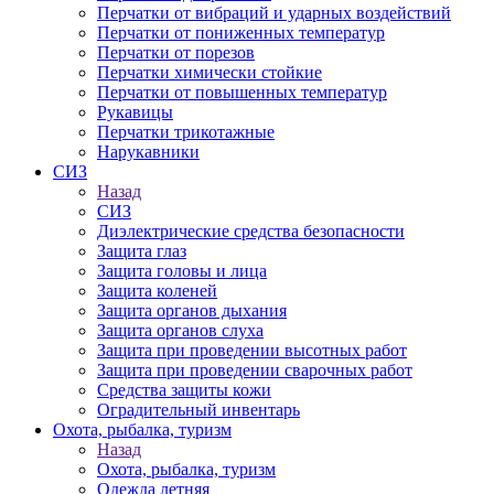
Перчатки от вибраций и ударных воздействий
Перчатки от пониженных температур
Перчатки от порезов
Перчатки химически стойкие
Перчатки от повышенных температур
Рукавицы
Перчатки трикотажные
Нарукавники
СИЗ
Назад
СИЗ
Диэлектрические средства безопасности
Защита глаз
Защита головы и лица
Защита коленей
Защита органов дыхания
Защита органов слуха
Защита при проведении высотных работ
Защита при проведении сварочных работ
Средства защиты кожи
Оградительный инвентарь
Охота, рыбалка, туризм
Назад
Охота, рыбалка, туризм
Одежда летняя