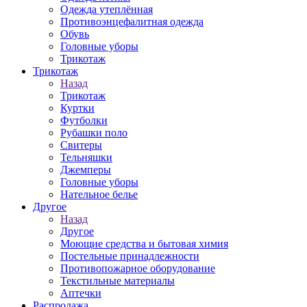
Одежда утеплённая
Противоэнцефалитная одежда
Обувь
Головные уборы
Трикотаж
Трикотаж
Назад
Трикотаж
Куртки
Футболки
Рубашки поло
Свитеры
Тельняшки
Джемперы
Головные уборы
Нательное белье
Другое
Назад
Другое
Моющие средства и бытовая химия
Постельные принадлежности
Противопожарное оборудование
Текстильные материалы
Аптечки
Распродажа