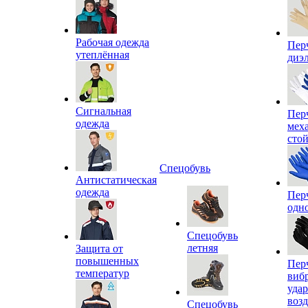
Рабочая одежда
Пер
утеплённая
диэ
Сигнальная
Пер
одежда
мех
сто
Спецобувь
Антистатическая
одежда
Пер
одн
Спецобувь
летняя
Защита от
повышенных
Пер
температур
виб
уда
воз
Спецобувь