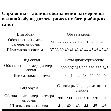
Справочная таблица обозначения размеров на
валяной обуви, диэлектрических бот, рыбацких
сапог
Вид обуви
Обувь валяная
Обозначение номера
24
25
26
27
28
29
30
31
32
33
34
35
размера на обуви
Штихмасовая система
37
38
39
40
41
42
43
44
45
46
47
48
Вид обуви
Боты диэлектрические
Обозначение номера размера на
300
307
315
322
330
337
345
обуви
Штихмасовая система
40
41
42
43
44
45
46
Сапоги рыбацкие, охотничьи
Вид обуви
зимние
Обозначение номера размера
280
290
300
310
320
330
на обуви
Штихмасовая система
41
42
43
44
45
46