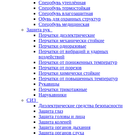
Спецобувь утеплённая
Спецобувь термостойкая
Спецобувь влагозащитная
Обувь для охранных структур
Спецобувь медицинская
Защита рук
Перчатки диэлектрические
Перчатки механически стойкие
Перчатки одноразовые
Перчатки от вибраций и ударных
воздействий
Перчатки от пониженных температур
Перчатки от порезов
Перчатки химически стойкие
Перчатки от повышенных температур
Рукавицы
Перчатки трикотажные
Нарукавники
СИЗ
Диэлектрические средства безопасности
Защита глаз
Защита головы и лица
Защита коленей
Защита органов дыхания
Защита органов слуха