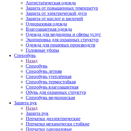
Антистатическая одежда
Защита от повышенных температур
Защита от электрической дуги
Защита от кислот и щелочей
Одноразовая одежда
Влагозащитная одежда
Одежда для медицины и сферы услуг
Экипировка для охранных структур
Одежда для пищевых производств
Головные уборы
Спецобувь
Назад
Спецобувь
Спецобувь летняя
Спецобувь утеплённая
Спецобувь термостойкая
Спецобувь влагозащитная
Обувь для охранных структур
Спецобувь медицинская
Защита рук
Назад
Защита рук
Перчатки диэлектрические
Перчатки механически стойкие
Перчатки одноразовые