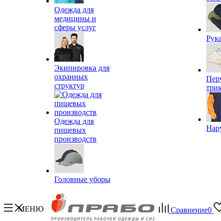
Одежда для
медицины и
сферы услуг
Рук
Экипировка для
охранных
Пер
структур
три
Одежда для
Нар
пищевых
производств
Головные уборы
МЕНЮ
Сравнение
0