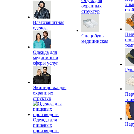
Обувь для
хим
охранных
сто
структур
Влагозащитная
одежда
Пер
Спецобувь
пов
медицинская
тем
Одежда для
медицины и
сферы услуг
Рук
Экипировка для
охранных
Пер
структур
три
Одежда для
Нар
пищевых
производств