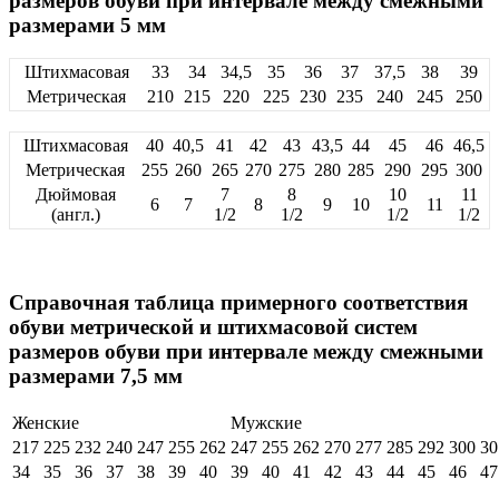
размеров обуви при интервале между смежными
размерами 5 мм
Штихмасовая
33
34
34,5
35
36
37
37,5
38
39
Метрическая
210
215
220
225
230
235
240
245
250
Штихмасовая
40
40,5
41
42
43
43,5
44
45
46
46,5
Метрическая
255
260
265
270
275
280
285
290
295
300
Дюймовая
7
8
10
11
6
7
8
9
10
11
(англ.)
1/2
1/2
1/2
1/2
Справочная таблица примерного соответствия
обуви метрической и штихмасовой систем
размеров обуви при интервале между смежными
размерами 7,5 мм
Женские
Мужские
217
225
232
240
247
255
262
247
255
262
270
277
285
292
300
30
34
35
36
37
38
39
40
39
40
41
42
43
44
45
46
47