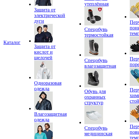
утеплённая
Защита от
электрической
дуги
Пер
пон
Спецобувь
тем
термостойкая
Каталог
Защита от
кислот и
щелочей
Пер
Спецобувь
пор
влагозащитная
Одноразовая
одежда
Пер
Обувь для
хим
охранных
сто
структур
Влагозащитная
одежда
Пер
Спецобувь
пов
медицинская
тем