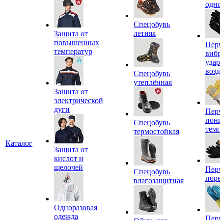
одн
Спецобувь
летняя
Защита от
повышенных
Пер
температур
виб
уда
воз
Спецобувь
утеплённая
Защита от
электрической
дуги
Пер
пон
Спецобувь
тем
термостойкая
Каталог
Защита от
кислот и
щелочей
Пер
Спецобувь
пор
влагозащитная
Одноразовая
одежда
Пер