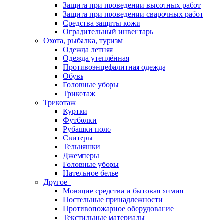
Защита при проведении высотных работ
Защита при проведении сварочных работ
Средства защиты кожи
Оградительный инвентарь
Охота, рыбалка, туризм
Одежда летняя
Одежда утеплённая
Противоэнцефалитная одежда
Обувь
Головные уборы
Трикотаж
Трикотаж
Куртки
Футболки
Рубашки поло
Свитеры
Тельняшки
Джемперы
Головные уборы
Нательное белье
Другое
Моющие средства и бытовая химия
Постельные принадлежности
Противопожарное оборудование
Текстильные материалы