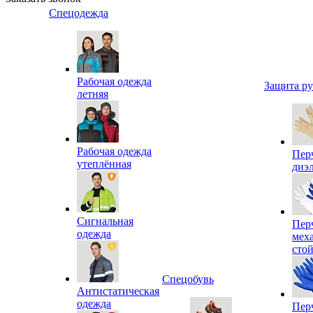
Спецодежда
Рабочая одежда
Защита р
летняя
Рабочая одежда
Пер
утеплённая
диэ
Сигнальная
Пер
одежда
мех
сто
Спецобувь
Антистатическая
одежда
Пер