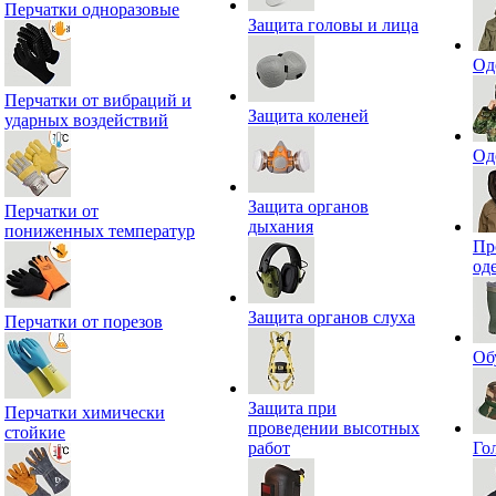
Перчатки одноразовые
Защита головы и лица
Од
Перчатки от вибраций и
Защита коленей
ударных воздействий
Од
Защита органов
Перчатки от
дыхания
пониженных температур
Пр
од
Защита органов слуха
Перчатки от порезов
Об
Защита при
Перчатки химически
проведении высотных
стойкие
работ
Го