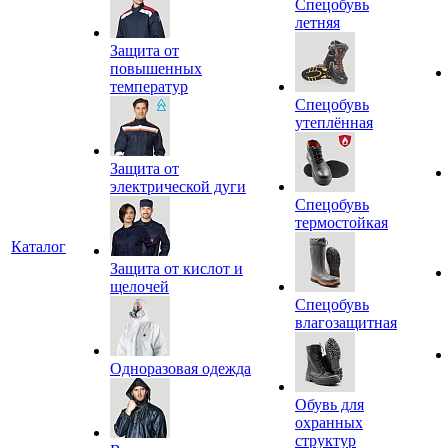
Спецобувь
летняя
Защита от
повышенных
температур
Спецобувь
утеплённая
Защита от
электрической дуги
Спецобувь
термостойкая
Каталог
Защита от кислот и
щелочей
Спецобувь
влагозащитная
Одноразовая одежда
Обувь для
охранных
структур