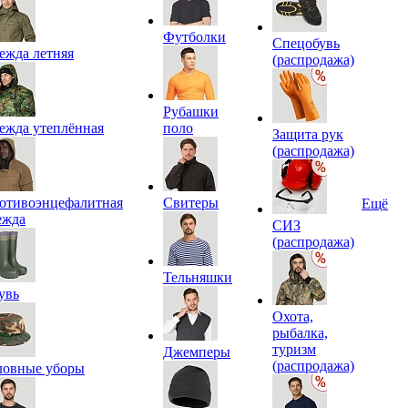
Футболки
Спецобувь
ежда летняя
(распродажа)
Рубашки
ежда утеплённая
поло
Защита рук
(распродажа)
отивоэнцефалитная
Свитеры
Ещё
ежда
СИЗ
(распродажа)
Тельняшки
увь
Охота,
рыбалка,
туризм
Джемперы
(распродажа)
ловные уборы