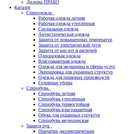
Дилеры ПРАБО
Каталог
Спецодежда
Рабочая одежда летняя
Рабочая одежда утеплённая
Сигнальная одежда
Антистатическая одежда
Защита от повышенных температур
Защита от электрической дуги
Защита от кислот и щелочей
Одноразовая одежда
Влагозащитная одежда
Одежда для медицины и сферы услуг
Экипировка для охранных структур
Одежда для пищевых производств
Головные уборы
Спецобувь
Спецобувь летняя
Спецобувь утеплённая
Спецобувь термостойкая
Спецобувь влагозащитная
Обувь для охранных структур
Спецобувь медицинская
Защита рук
Перчатки диэлектрические