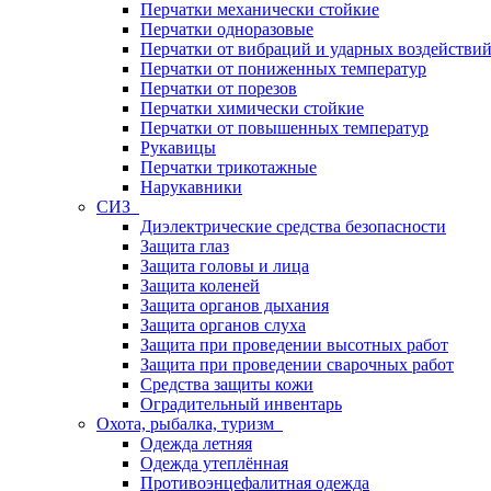
Перчатки механически стойкие
Перчатки одноразовые
Перчатки от вибраций и ударных воздействи
Перчатки от пониженных температур
Перчатки от порезов
Перчатки химически стойкие
Перчатки от повышенных температур
Рукавицы
Перчатки трикотажные
Нарукавники
СИЗ
Диэлектрические средства безопасности
Защита глаз
Защита головы и лица
Защита коленей
Защита органов дыхания
Защита органов слуха
Защита при проведении высотных работ
Защита при проведении сварочных работ
Средства защиты кожи
Оградительный инвентарь
Охота, рыбалка, туризм
Одежда летняя
Одежда утеплённая
Противоэнцефалитная одежда