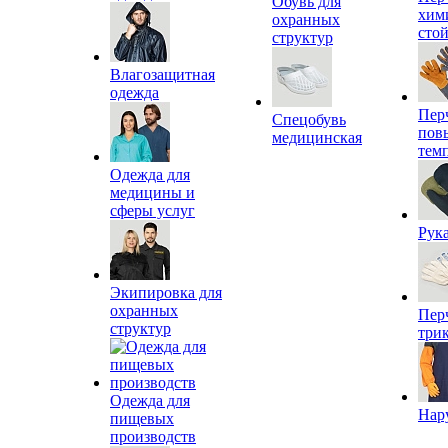
Обувь для
хим
охранных
сто
структур
Влагозащитная
одежда
Пер
Спецобувь
пов
медицинская
тем
Одежда для
медицины и
сферы услуг
Рук
Экипировка для
охранных
Пер
структур
три
Одежда для
Нар
пищевых
производств