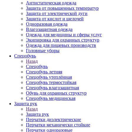
Антистатическая одежда
Защита от повышенных температур
Защита от электрической дуги
Защита от кислот и щелочей
Одноразовая одежда
Влагозащитная одежда
Одежда для медицины и сферы услуг
Экипировка для охранных структур
Одежда для пищевых производств
Головные уборы
Спецобувь
Назад
Спецобувь
Спецобувь летняя
Спецобувь утеплённая
Спецобувь термостойкая
Спецобувь влагозащитная
Обувь для охранных структур
Спецобувь медицинская
Защита рук
Назад
Защита рук
Перчатки диэлектрические
Перчатки механически стойкие
Перчатки одноразовые