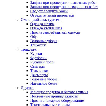
Защита при проведении высотных работ
Защита при проведении сварочных работ
Средства защиты кожи
Оградительный инвентарь
Охота, рыбалка, туризм
Одежда летняя
Одежда утеплённая
Противоэнцефалитная одежда
Обувь
Головные уборы
Трикотаж
Трикотаж
Куртки
Футболки
Рубашки поло
Свитеры
Тельняшки
Джемперы
Головные уборы
Нательное белье
Другое
Моющие средства и бытовая химия
Постельные принадлежности
Противопожарное оборудование
Текстильные материалы