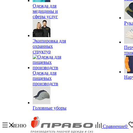
Одежда для
медицины и
сферы услуг
Рук
Экипировка для
охранных
Пер
структур
три
Одежда для
Нар
пищевых
производств
Головные уборы
МЕНЮ
Сравнение
0