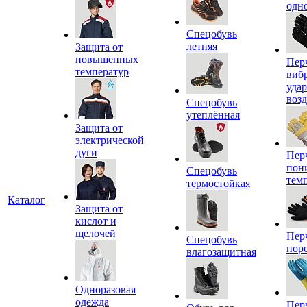
одн
Спецобувь
летняя
Защита от
повышенных
Пер
температур
виб
уда
воз
Спецобувь
утеплённая
Защита от
электрической
дуги
Пер
пон
Спецобувь
тем
термостойкая
Каталог
Защита от
кислот и
щелочей
Пер
Спецобувь
пор
влагозащитная
Одноразовая
одежда
Пер