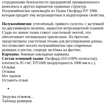
сотрудниками безопасности предприятий промышленного
комплекса и других вариантов охранных структур.
Полукомбинезон произведён из Ткани Оксфорд ПУ 1000,
которая придаёт ему ветрозащитные и водоупорные свойства.
Полукомбинезон
: утеплённый, прямого силуэта, с застёжкой
на двухзамковую молнию, закрытую ветрозащитной планкой.
Сзади по линии талии стянут эластичной лентой, что
обеспечивает оптимальное прилегание. На бретелях
предусмотрена эластичная тесьма для регулирования длины,
что позволяет носить полукомбинезон при спаренных
размерах и ростах, спереди застёжка на фастекс.
Карманы
: боковые накладные карманы.
Состав основной ткани
: Оксфорд-210 (100% полиэстер),
плотность 95 г/м², ПУ1000 (водоупорность 1000 мм в.с.).
Отзывы
Отзывы
Нет оценок
Оставить отзыв
Загрузка отзывов...
Таблица размеров