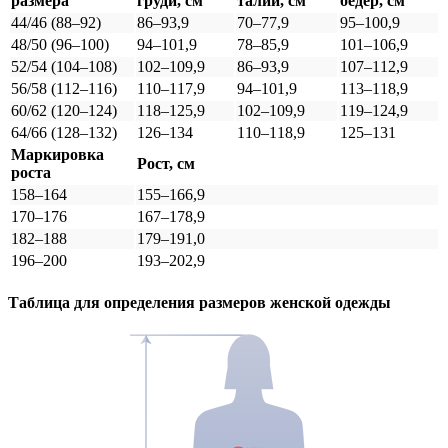
размера
груди, см
талии, см
бедер, см
44/46 (88–92)
86–93,9
70–77,9
95–100,9
48/50 (96–100)
94–101,9
78–85,9
101–106,9
52/54 (104–108)
102–109,9
86–93,9
107–112,9
56/58 (112–116)
110–117,9
94–101,9
113–118,9
60/62 (120–124)
118–125,9
102–109,9
119–124,9
64/66 (128–132)
126–134
110–118,9
125–131
Маркировка
Рост, см
роста
158–164
155–166,9
170–176
167–178,9
182–188
179–191,0
196–200
193–202,9
Таблица для определения размеров
женской
одежды