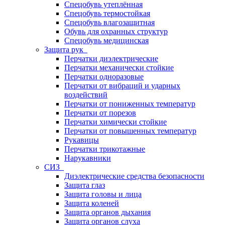
Спецобувь утеплённая
Спецобувь термостойкая
Спецобувь влагозащитная
Обувь для охранных структур
Спецобувь медицинская
Защита рук
Перчатки диэлектрические
Перчатки механически стойкие
Перчатки одноразовые
Перчатки от вибраций и ударных
воздействий
Перчатки от пониженных температур
Перчатки от порезов
Перчатки химически стойкие
Перчатки от повышенных температур
Рукавицы
Перчатки трикотажные
Нарукавники
СИЗ
Диэлектрические средства безопасности
Защита глаз
Защита головы и лица
Защита коленей
Защита органов дыхания
Защита органов слуха