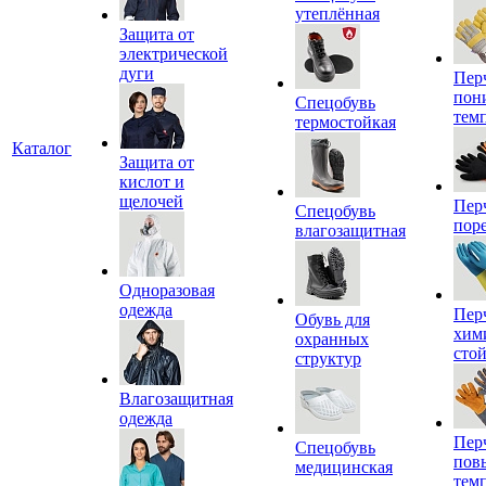
утеплённая
Защита от
электрической
дуги
Пер
пон
Спецобувь
тем
термостойкая
Каталог
Защита от
кислот и
щелочей
Пер
Спецобувь
пор
влагозащитная
Одноразовая
одежда
Пер
Обувь для
хим
охранных
сто
структур
Влагозащитная
одежда
Пер
Спецобувь
пов
медицинская
тем