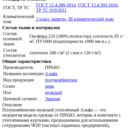
ГОСТ 12.4.280-2014
,
ГОСТ 12.4.303-2016
,
ГОСТ, ТР ТС
ТР ТС 019/2011
Климатический
2 класс защиты, III климатический пояс
пояс
Состав ткани и материалов
Состав
Оксфорд-210 (100% полиэстер), плотность 95 г/
основной
м², ПУ1000 (водоупорность 1000 мм в.с.)
ткани
Состав
синтепон 240 г/м² (2 слоя х 120 г/м²)
утеплителя
Общие характеристики
Производитель
ПРАБО
Название коллекции
Альфа
Вид продукции
полукомбинезон
Сезон
зима
Пол
мужской
Ценовой сегмент
Эконом
Описание
Полукомбинезон мужской утеплённый Альфа — это
недорогая модель одежды от ПРАБО, которая, в комплекте с
утеплёнными куртками, предназначена для использования
сотрудниками ЧОП (частных охранных предприятий),