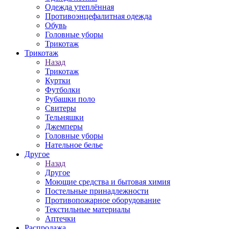
Одежда утеплённая
Противоэнцефалитная одежда
Обувь
Головные уборы
Трикотаж
Трикотаж
Назад
Трикотаж
Куртки
Футболки
Рубашки поло
Свитеры
Тельняшки
Джемперы
Головные уборы
Нательное белье
Другое
Назад
Другое
Моющие средства и бытовая химия
Постельные принадлежности
Противопожарное оборудование
Текстильные материалы
Аптечки
Распродажа