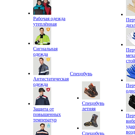
Рабочая одежда
Пер
утеплённая
диэ
Сигнальная
Пер
одежда
мех
сто
Спецобувь
Антистатическая
одежда
Пер
одн
Спецобувь
летняя
Защита от
повышенных
Пер
температур
виб
уда
воз
Спецобувь