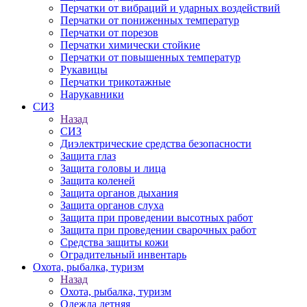
Перчатки от вибраций и ударных воздействий
Перчатки от пониженных температур
Перчатки от порезов
Перчатки химически стойкие
Перчатки от повышенных температур
Рукавицы
Перчатки трикотажные
Нарукавники
СИЗ
Назад
СИЗ
Диэлектрические средства безопасности
Защита глаз
Защита головы и лица
Защита коленей
Защита органов дыхания
Защита органов слуха
Защита при проведении высотных работ
Защита при проведении сварочных работ
Средства защиты кожи
Оградительный инвентарь
Охота, рыбалка, туризм
Назад
Охота, рыбалка, туризм
Одежда летняя