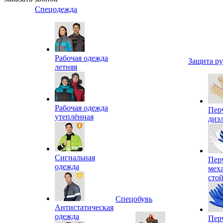
Спецодежда
Рабочая одежда
Защита р
летняя
Рабочая одежда
Пер
утеплённая
диэ
Сигнальная
Пер
одежда
мех
сто
Спецобувь
Антистатическая
одежда
Пер