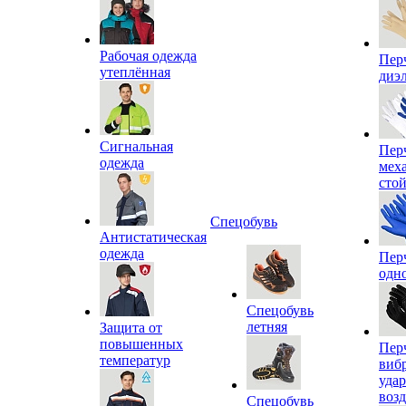
Рабочая одежда
Пер
утеплённая
диэ
Сигнальная
Пер
одежда
мех
сто
Спецобувь
Антистатическая
одежда
Пер
одн
Спецобувь
летняя
Защита от
повышенных
Пер
температур
виб
уда
воз
Спецобувь