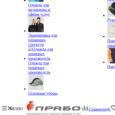
Одежда для
медицины и
сферы услуг
Рук
Экипировка для
охранных
Пер
структур
три
Одежда для
Нар
пищевых
производств
Головные уборы
МЕНЮ
Сравнение
0