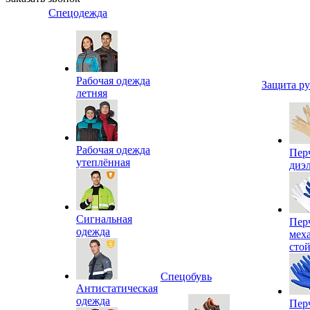
Спецодежда
Рабочая одежда
Защита р
летняя
Рабочая одежда
Пер
утеплённая
диэ
Сигнальная
Пер
одежда
мех
сто
Спецобувь
Антистатическая
одежда
Пер