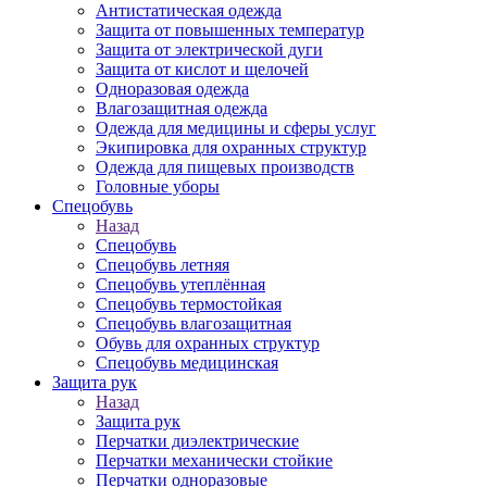
Антистатическая одежда
Защита от повышенных температур
Защита от электрической дуги
Защита от кислот и щелочей
Одноразовая одежда
Влагозащитная одежда
Одежда для медицины и сферы услуг
Экипировка для охранных структур
Одежда для пищевых производств
Головные уборы
Спецобувь
Назад
Спецобувь
Спецобувь летняя
Спецобувь утеплённая
Спецобувь термостойкая
Спецобувь влагозащитная
Обувь для охранных структур
Спецобувь медицинская
Защита рук
Назад
Защита рук
Перчатки диэлектрические
Перчатки механически стойкие
Перчатки одноразовые