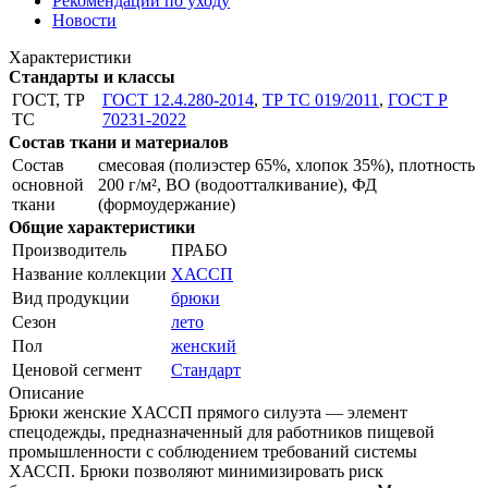
Рекомендации по уходу
Новости
Характеристики
Стандарты и классы
ГОСТ, ТР
ГОСТ 12.4.280-2014
,
ТР ТС 019/2011
,
ГОСТ Р
ТС
70231-2022
Состав ткани и материалов
Состав
смесовая (полиэстер 65%, хлопок 35%), плотность
основной
200 г/м², ВО (водоотталкивание), ФД
ткани
(формоудержание)
Общие характеристики
Производитель
ПРАБО
Название коллекции
ХАССП
Вид продукции
брюки
Сезон
лето
Пол
женский
Ценовой сегмент
Стандарт
Описание
Брюки женские ХАССП прямого силуэта — элемент
спецодежды, предназначенный для работников пищевой
промышленности с соблюдением требований системы
ХАССП. Брюки позволяют минимизировать риск