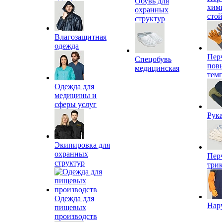
Обувь для
хим
охранных
сто
структур
Влагозащитная
одежда
Пер
Спецобувь
пов
медицинская
тем
Одежда для
медицины и
сферы услуг
Рук
Экипировка для
охранных
Пер
структур
три
Одежда для
Нар
пищевых
производств