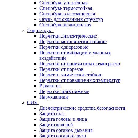
Спецобувь утеплённая
Спецобувь термостойкая
Спецобувь влагозащитная
Обувь для охранных структур
Спецобувь медицинская
Защита рук
Перчатки диэлектрические
Перчатки механически стойкие
Перчатки одноразовые
Перчатки от вибраций и ударных
воздействий
Перчатки от пониженных температур
Перчатки от порезов
Перчатки химически стойкие
Перчатки от повышенных температур
Рукавицы
Перчатки трикотажные
Нарукавники
СИЗ
Диэлектрические средства безопасности
Защита глаз
Защита головы и лица
Защита коленей
Защита органов дыхания
Защита органов слуха