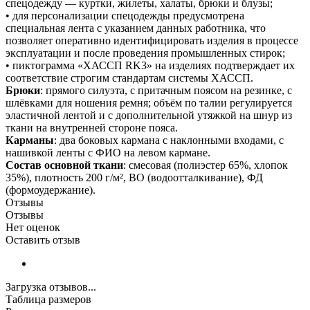
спецодежду — куртки, жилеты, халаты, брюки и блузы;
• для персонализации спецодежды предусмотрена
специальная лента с указанием данных работника, что
позволяет оперативно идентифицировать изделия в процессе
эксплуатации и после проведения промышленных стирок;
• пиктограмма «ХАССП RK3» на изделиях подтверждает их
соответствие строгим стандартам системы ХАССП.
Брюки
: прямого силуэта, с притачным поясом на резинке, с
шлёвками для ношения ремня; объём по талии регулируется
эластичной лентой и с дополнительной утяжкой на шнур из
ткани на внутренней стороне пояса.
Карманы
: два боковых кармана с наклонными входами, с
нашивкой ленты с ФИО на левом кармане.
Состав основной ткани
: смесовая (полиэстер 65%, хлопок
35%), плотность 200 г/м², ВО (водоотталкивание), ФД
(формоудержание).
Отзывы
Отзывы
Нет оценок
Оставить отзыв
Загрузка отзывов...
Таблица размеров