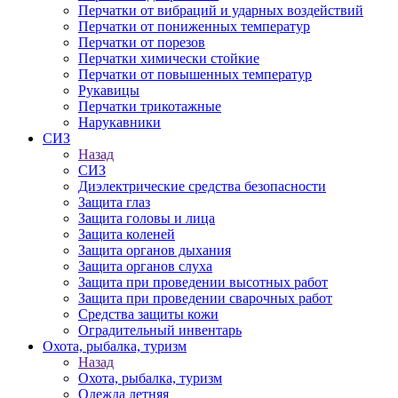
Перчатки от вибраций и ударных воздействий
Перчатки от пониженных температур
Перчатки от порезов
Перчатки химически стойкие
Перчатки от повышенных температур
Рукавицы
Перчатки трикотажные
Нарукавники
СИЗ
Назад
СИЗ
Диэлектрические средства безопасности
Защита глаз
Защита головы и лица
Защита коленей
Защита органов дыхания
Защита органов слуха
Защита при проведении высотных работ
Защита при проведении сварочных работ
Средства защиты кожи
Оградительный инвентарь
Охота, рыбалка, туризм
Назад
Охота, рыбалка, туризм
Одежда летняя