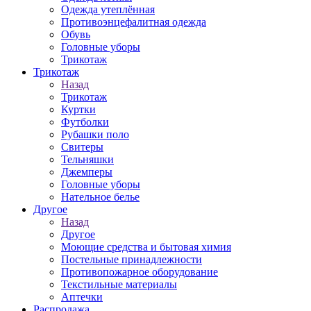
Одежда утеплённая
Противоэнцефалитная одежда
Обувь
Головные уборы
Трикотаж
Трикотаж
Назад
Трикотаж
Куртки
Футболки
Рубашки поло
Свитеры
Тельняшки
Джемперы
Головные уборы
Нательное белье
Другое
Назад
Другое
Моющие средства и бытовая химия
Постельные принадлежности
Противопожарное оборудование
Текстильные материалы
Аптечки
Распродажа