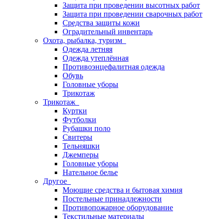
Защита при проведении высотных работ
Защита при проведении сварочных работ
Средства защиты кожи
Оградительный инвентарь
Охота, рыбалка, туризм
Одежда летняя
Одежда утеплённая
Противоэнцефалитная одежда
Обувь
Головные уборы
Трикотаж
Трикотаж
Куртки
Футболки
Рубашки поло
Свитеры
Тельняшки
Джемперы
Головные уборы
Нательное белье
Другое
Моющие средства и бытовая химия
Постельные принадлежности
Противопожарное оборудование
Текстильные материалы