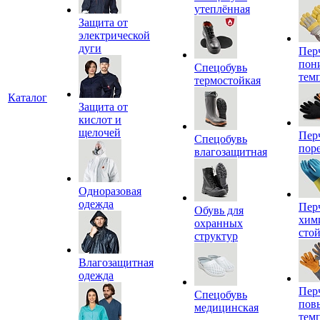
утеплённая
Защита от
электрической
дуги
Пер
пон
Спецобувь
тем
термостойкая
Каталог
Защита от
кислот и
щелочей
Пер
Спецобувь
пор
влагозащитная
Одноразовая
одежда
Пер
Обувь для
хим
охранных
сто
структур
Влагозащитная
одежда
Пер
Спецобувь
пов
медицинская
тем