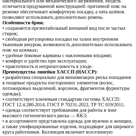
бактериального или механического загрязнения. Модель
отличается продуманной конструкцией: притачной пояс на
резинке обеспечивает комфортную посадку, а пять шлёвок
позволяют использовать дополнительно ремень.
Особенности брюк
:
• сохраняется презентабельный внешний вид после частых
стирок;
• свободная регулировка посадки на талии внутренним
тканевым шнуром, возможность дополнительно использовать
пояс на шлевках;
• удобные боковые карманы с наклонными входами;
• комфорт и удобство при эксплуатации;
• практичность и неприхотливость в уходе.
Преимущества линейки ХАССП (HACCP)
:
• разработана специально для минимизации риска попадания
в пищевые продукты посторонних элементов (волос,
потожировых выделений, ворсинок, фрагментов фурнитуры
одежды);
• соответствует ключевым стандартам системы ХАССП:
ГОСТ 12.4.280-2014, ГОСТ Р 70231-2022, ТР ТС 019/2011;
• одежда соответствует требованиям для работы в зоне
высокого гигиенического риска — RK3;
• в ассортименте представлена одежда для мужчин и женщин,
а также унифицированные изделия, подходящие для широкого
круга работников. Коллекция включает всесезонную