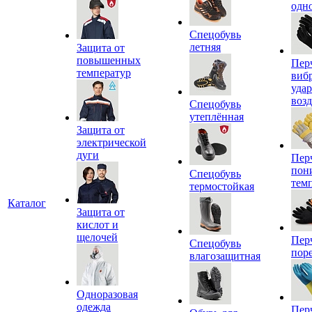
одн
Спецобувь
летняя
Защита от
повышенных
Пер
температур
виб
уда
воз
Спецобувь
утеплённая
Защита от
электрической
дуги
Пер
пон
Спецобувь
тем
термостойкая
Каталог
Защита от
кислот и
щелочей
Пер
Спецобувь
пор
влагозащитная
Одноразовая
одежда
Пер