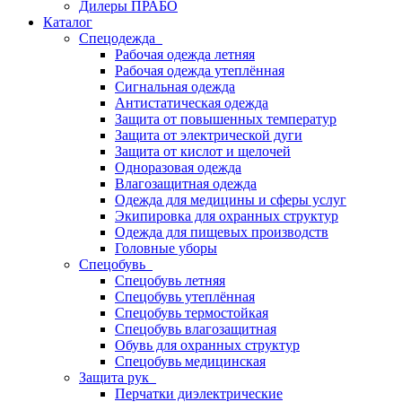
Дилеры ПРАБО
Каталог
Спецодежда
Рабочая одежда летняя
Рабочая одежда утеплённая
Сигнальная одежда
Антистатическая одежда
Защита от повышенных температур
Защита от электрической дуги
Защита от кислот и щелочей
Одноразовая одежда
Влагозащитная одежда
Одежда для медицины и сферы услуг
Экипировка для охранных структур
Одежда для пищевых производств
Головные уборы
Спецобувь
Спецобувь летняя
Спецобувь утеплённая
Спецобувь термостойкая
Спецобувь влагозащитная
Обувь для охранных структур
Спецобувь медицинская
Защита рук
Перчатки диэлектрические