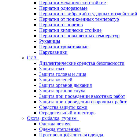
Перчатки механически стойкие
Перчатки одноразовые
Перчатки от вибраций и ударных воздействи
Перчатки от пониженных температур
Перчатки от порезов
Перчатки химически стойкие
Перчатки от повышенных температур
Рукавицы
Перчатки трикотажные
Нарукавники
СИЗ
Диэлектрические средства безопасности
Защита глаз
Защита головы и лица
Защита коленей
Защита органов дыхания
Защита органов слуха
Защита при проведении высотных работ
Защита при проведении сварочных работ
Средства защиты кожи
Оградительный инвентарь
Охота, рыбалка, туризм
Одежда летняя
Одежда утеплённая
Противоэнцефалитная одежда