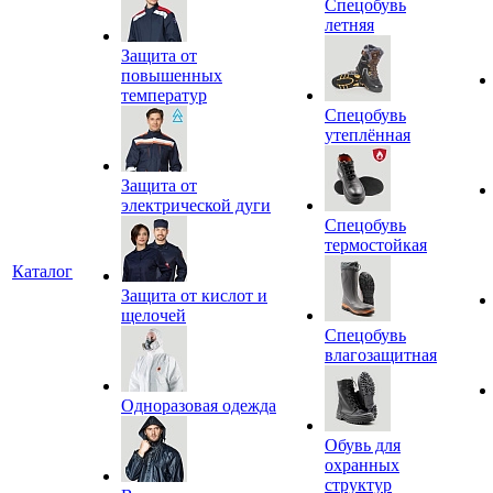
Спецобувь
летняя
Защита от
повышенных
температур
Спецобувь
утеплённая
Защита от
электрической дуги
Спецобувь
термостойкая
Каталог
Защита от кислот и
щелочей
Спецобувь
влагозащитная
Одноразовая одежда
Обувь для
охранных
структур