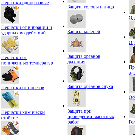
Перчатки одноразовые
Защита головы и лица
Од
Перчатки от вибраций и
Защита коленей
ударных воздействий
Од
Защита органов
Перчатки от
дыхания
пониженных температур
Пр
од
Защита органов слуха
Перчатки от порезов
Об
Защита при
Перчатки химически
проведении высотных
стойкие
работ
Го