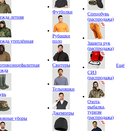
Футболки
Спецобувь
ежда летняя
(распродажа)
Рубашки
ежда утеплённая
поло
Защита рук
(распродажа)
отивоэнцефалитная
Свитеры
Ещё
ежда
СИЗ
(распродажа)
Тельняшки
увь
Охота,
рыбалка,
туризм
Джемперы
(распродажа)
ловные уборы