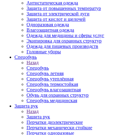
Антистатическая одежда
Защита от повышенных температур
Защита от электрической дуги
Защита от кислот и щелочей
Одноразовая одежда
Влагозащитная одежда
Одежда для медицины и сферы услуг
Экипировка для охранных структур
Одежда для пищевых производств
Головные уборы
Спецобувь
Назад
Спецобувь
Спецобувь летняя
Спецобувь утеплённая
Спецобувь термостойкая
Спецобувь влагозащитная
Обувь для охранных структур
Спецобувь медицинская
Защита рук
Назад
Защита рук
Перчатки диэлектрические
Перчатки механически стойкие
Перчатки одноразовые