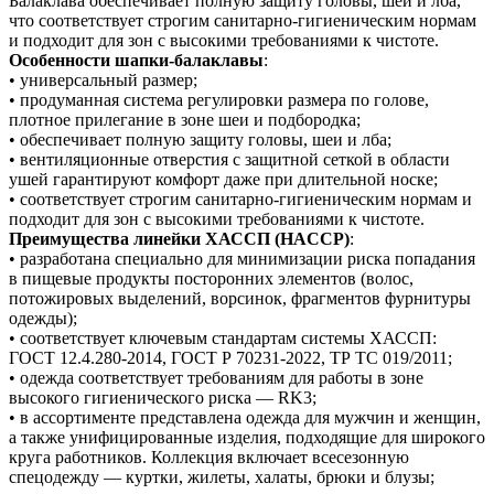
Балаклава обеспечивает полную защиту головы, шеи и лба,
что соответствует строгим санитарно‑гигиеническим нормам
и подходит для зон с высокими требованиями к чистоте.
Особенности шапки-балаклавы
:
• универсальный размер;
• продуманная система регулировки размера по голове,
плотное прилегание в зоне шеи и подбородка;
• обеспечивает полную защиту головы, шеи и лба;
• вентиляционные отверстия с защитной сеткой в области
ушей гарантируют комфорт даже при длительной носке;
• соответствует строгим санитарно‑гигиеническим нормам и
подходит для зон с высокими требованиями к чистоте.
Преимущества линейки ХАССП (HACCP)
:
• разработана специально для минимизации риска попадания
в пищевые продукты посторонних элементов (волос,
потожировых выделений, ворсинок, фрагментов фурнитуры
одежды);
• соответствует ключевым стандартам системы ХАССП:
ГОСТ 12.4.280-2014, ГОСТ Р 70231-2022, ТР ТС 019/2011;
• одежда соответствует требованиям для работы в зоне
высокого гигиенического риска — RK3;
• в ассортименте представлена одежда для мужчин и женщин,
а также унифицированные изделия, подходящие для широкого
круга работников. Коллекция включает всесезонную
спецодежду — куртки, жилеты, халаты, брюки и блузы;