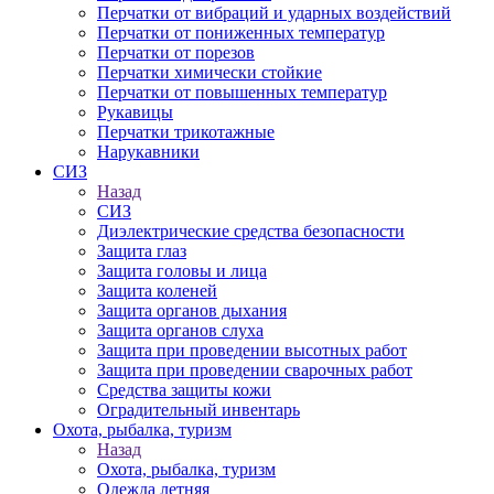
Перчатки от вибраций и ударных воздействий
Перчатки от пониженных температур
Перчатки от порезов
Перчатки химически стойкие
Перчатки от повышенных температур
Рукавицы
Перчатки трикотажные
Нарукавники
СИЗ
Назад
СИЗ
Диэлектрические средства безопасности
Защита глаз
Защита головы и лица
Защита коленей
Защита органов дыхания
Защита органов слуха
Защита при проведении высотных работ
Защита при проведении сварочных работ
Средства защиты кожи
Оградительный инвентарь
Охота, рыбалка, туризм
Назад
Охота, рыбалка, туризм
Одежда летняя