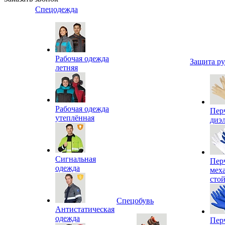
Спецодежда
Рабочая одежда
Защита р
летняя
Рабочая одежда
Пер
утеплённая
диэ
Сигнальная
Пер
одежда
мех
сто
Спецобувь
Антистатическая
одежда
Пер