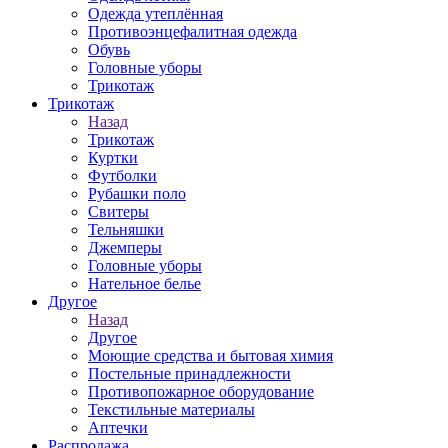
Одежда утеплённая
Противоэнцефалитная одежда
Обувь
Головные уборы
Трикотаж
Трикотаж
Назад
Трикотаж
Куртки
Футболки
Рубашки поло
Свитеры
Тельняшки
Джемперы
Головные уборы
Нательное белье
Другое
Назад
Другое
Моющие средства и бытовая химия
Постельные принадлежности
Противопожарное оборудование
Текстильные материалы
Аптечки
Распродажа