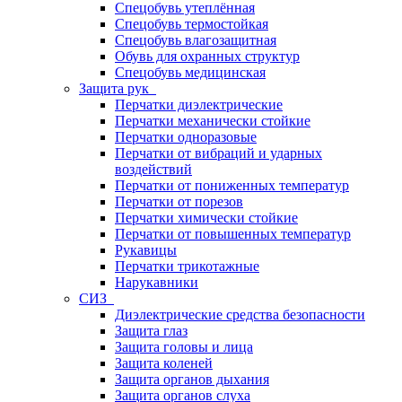
Спецобувь утеплённая
Спецобувь термостойкая
Спецобувь влагозащитная
Обувь для охранных структур
Спецобувь медицинская
Защита рук
Перчатки диэлектрические
Перчатки механически стойкие
Перчатки одноразовые
Перчатки от вибраций и ударных
воздействий
Перчатки от пониженных температур
Перчатки от порезов
Перчатки химически стойкие
Перчатки от повышенных температур
Рукавицы
Перчатки трикотажные
Нарукавники
СИЗ
Диэлектрические средства безопасности
Защита глаз
Защита головы и лица
Защита коленей
Защита органов дыхания
Защита органов слуха