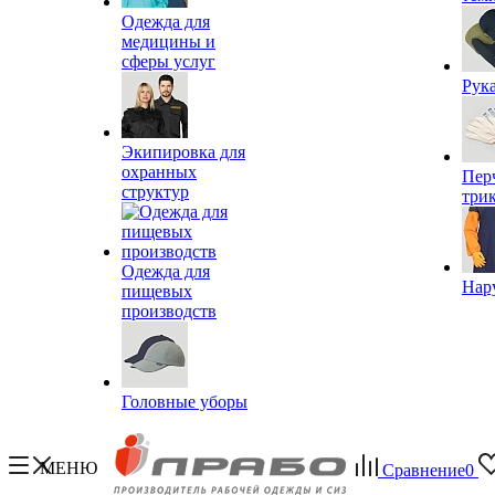
Одежда для
медицины и
сферы услуг
Рук
Экипировка для
охранных
Пер
структур
три
Одежда для
Нар
пищевых
производств
Головные уборы
МЕНЮ
Сравнение
0