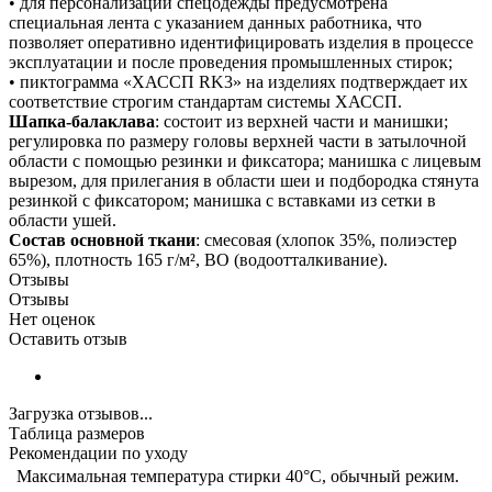
• для персонализации спецодежды предусмотрена
специальная лента с указанием данных работника, что
позволяет оперативно идентифицировать изделия в процессе
эксплуатации и после проведения промышленных стирок;
• пиктограмма «ХАССП RK3» на изделиях подтверждает их
соответствие строгим стандартам системы ХАССП.
Шапка-балаклава
: состоит из верхней части и манишки;
регулировка по размеру головы верхней части в затылочной
области с помощью резинки и фиксатора; манишка с лицевым
вырезом, для прилегания в области шеи и подбородка стянута
резинкой с фиксатором; манишка с вставками из сетки в
области ушей.
Состав основной ткани
: смесовая (хлопок 35%, полиэстер
65%), плотность 165 г/м², ВО (водоотталкивание).
Отзывы
Отзывы
Нет оценок
Оставить отзыв
Загрузка отзывов...
Таблица размеров
Рекомендации по уходу
Максимальная температура стирки 40°C, обычный режим.