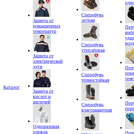
одн
Спецобувь
летняя
Защита от
повышенных
Пер
температур
виб
уда
воз
Спецобувь
утеплённая
Защита от
электрической
дуги
Пер
пон
Спецобувь
тем
термостойкая
Каталог
Защита от
кислот и
щелочей
Пер
Спецобувь
пор
влагозащитная
Одноразовая
одежда
Пер