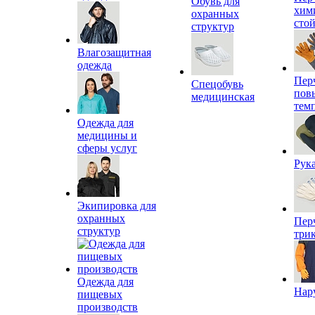
Обувь для
хим
охранных
сто
структур
Влагозащитная
одежда
Пер
Спецобувь
пов
медицинская
тем
Одежда для
медицины и
сферы услуг
Рук
Экипировка для
охранных
Пер
структур
три
Одежда для
Нар
пищевых
производств