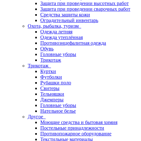
Защита при проведении высотных работ
Защита при проведении сварочных работ
Средства защиты кожи
Оградительный инвентарь
Охота, рыбалка, туризм
Одежда летняя
Одежда утеплённая
Противоэнцефалитная одежда
Обувь
Головные уборы
Трикотаж
Трикотаж
Куртки
Футболки
Рубашки поло
Свитеры
Тельняшки
Джемперы
Головные уборы
Нательное белье
Другое
Моющие средства и бытовая химия
Постельные принадлежности
Противопожарное оборудование
Текстильные материалы