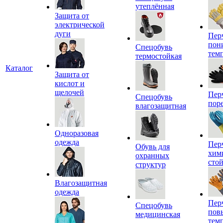
утеплённая
Защита от
электрической
дуги
Пер
пон
Спецобувь
тем
термостойкая
Каталог
Защита от
кислот и
щелочей
Пер
Спецобувь
пор
влагозащитная
Одноразовая
одежда
Пер
Обувь для
хим
охранных
сто
структур
Влагозащитная
одежда
Пер
Спецобувь
пов
медицинская
тем