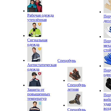
Рабочая одежда
Пер
утеплённая
диэ
Сигнальная
Пер
одежда
мех
сто
Спецобувь
Антистатическая
одежда
Пер
одн
Спецобувь
летняя
Защита от
повышенных
Пер
температур
виб
уда
воз
Спецобувь