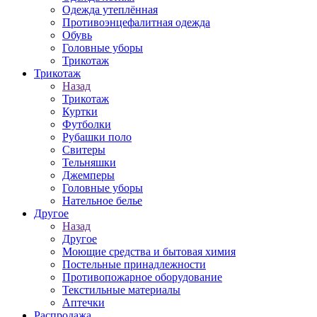
Одежда утеплённая
Противоэнцефалитная одежда
Обувь
Головные уборы
Трикотаж
Трикотаж
Назад
Трикотаж
Куртки
Футболки
Рубашки поло
Свитеры
Тельняшки
Джемперы
Головные уборы
Нательное белье
Другое
Назад
Другое
Моющие средства и бытовая химия
Постельные принадлежности
Противопожарное оборудование
Текстильные материалы
Аптечки
Распродажа