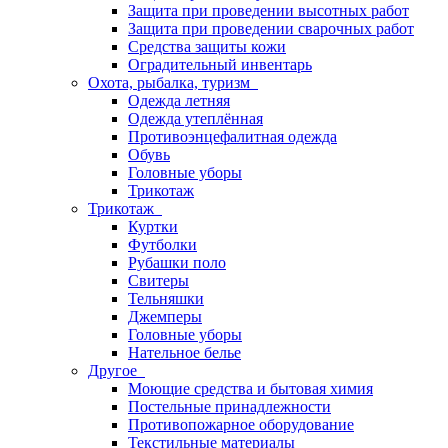
Защита при проведении высотных работ
Защита при проведении сварочных работ
Средства защиты кожи
Оградительный инвентарь
Охота, рыбалка, туризм
Одежда летняя
Одежда утеплённая
Противоэнцефалитная одежда
Обувь
Головные уборы
Трикотаж
Трикотаж
Куртки
Футболки
Рубашки поло
Свитеры
Тельняшки
Джемперы
Головные уборы
Нательное белье
Другое
Моющие средства и бытовая химия
Постельные принадлежности
Противопожарное оборудование
Текстильные материалы