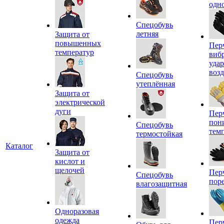
одн
Спецобувь
летняя
Защита от
повышенных
Пер
температур
виб
уда
воз
Спецобувь
утеплённая
Защита от
электрической
дуги
Пер
пон
Спецобувь
тем
термостойкая
Каталог
Защита от
кислот и
щелочей
Пер
Спецобувь
пор
влагозащитная
Одноразовая
одежда
Пер