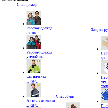
Спецодежда
Рабочая одежда
Защита р
летняя
Рабочая одежда
Пер
утеплённая
диэ
Сигнальная
Пер
одежда
мех
сто
Спецобувь
Антистатическая
одежда
Пер