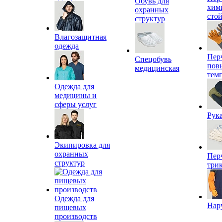
Обувь для
хим
охранных
сто
структур
Влагозащитная
одежда
Пер
Спецобувь
пов
медицинская
тем
Одежда для
медицины и
сферы услуг
Рук
Экипировка для
охранных
Пер
структур
три
Одежда для
Нар
пищевых
производств