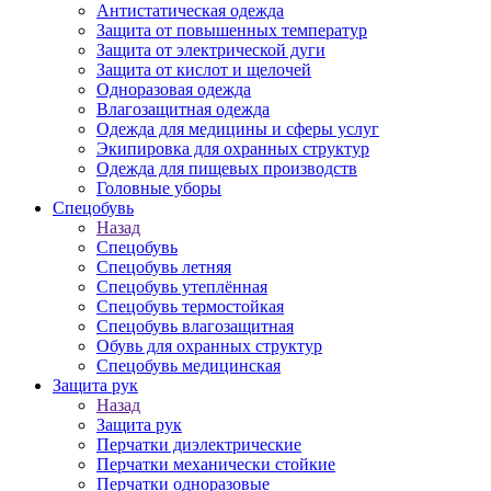
Антистатическая одежда
Защита от повышенных температур
Защита от электрической дуги
Защита от кислот и щелочей
Одноразовая одежда
Влагозащитная одежда
Одежда для медицины и сферы услуг
Экипировка для охранных структур
Одежда для пищевых производств
Головные уборы
Спецобувь
Назад
Спецобувь
Спецобувь летняя
Спецобувь утеплённая
Спецобувь термостойкая
Спецобувь влагозащитная
Обувь для охранных структур
Спецобувь медицинская
Защита рук
Назад
Защита рук
Перчатки диэлектрические
Перчатки механически стойкие
Перчатки одноразовые