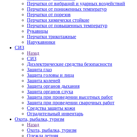
Перчатки от вибраций и ударных воздействий
Перчатки от пониженных температур
Перчатки от порезов
Перчатки химически стойкие
Перчатки от повышенных температур
Рукавицы
Перчатки трикотажные
Нарукавники
СИЗ
Назад
СИЗ
Диэлектрические средства безопасности
Защита глаз
Защита головы и лица
Защита коленей
Защита органов дыхания
Защита органов слуха
Защита при проведении высотных работ
Защита при проведении сварочных работ
Средства защиты кожи
Оградительный инвентарь
Охота, рыбалка, туризм
Назад
Охота, рыбалка, туризм
Одежда летняя