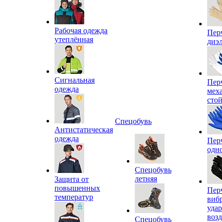
Рабочая одежда
Пер
утеплённая
диэ
Сигнальная
Пер
одежда
мех
сто
Спецобувь
Антистатическая
одежда
Пер
одн
Спецобувь
летняя
Защита от
повышенных
Пер
температур
виб
уда
воз
Спецобувь