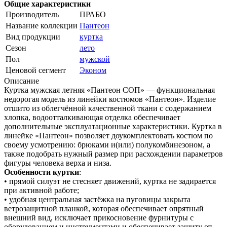
Общие характеристики
Производитель
ПРАБО
Название коллекции
Пантеон
Вид продукции
куртка
Сезон
лето
Пол
мужской
Ценовой сегмент
Эконом
Описание
Куртка мужская летняя «Пантеон СОП» — функциональная
недорогая модель из линейки костюмов «Пантеон». Изделие
отшито из облегчённой качественной ткани с содержанием
хлопка, водоотталкивающая отделка обеспечивает
дополнительные эксплуатационные характеристики. Куртка в
линейке «Пантеон» позволяет доукомплектовать костюм по
своему усмотрению: брюками и(или) полукомбинезоном, а
также подобрать нужный размер при расхождении параметров
фигуры человека верха и низа.
Особенности куртки
:
• прямой силуэт не стесняет движений, куртка не задирается
при активной работе;
• удобная центральная застёжка на пуговицы закрыта
ветрозащитной планкой, которая обеспечивает опрятный
внешний вид, исключает прикосновение фурнитуры с
оборудованием и инструментами и обеспечивает защиту от