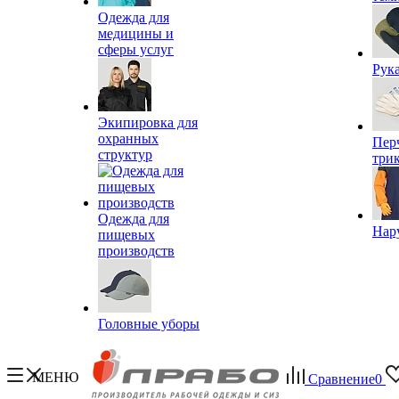
Одежда для
медицины и
сферы услуг
Рук
Экипировка для
охранных
Пер
структур
три
Одежда для
Нар
пищевых
производств
Головные уборы
МЕНЮ
Сравнение
0