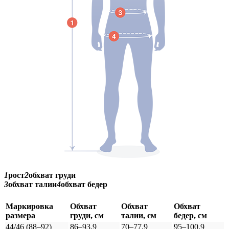
1
рост
2
обхват груди
3
обхват талии
4
обхват бедер
Маркировка
Обхват
Обхват
Обхват
размера
груди, см
талии, см
бедер, см
44/46 (88–92)
86–93,9
70–77,9
95–100,9