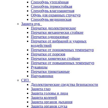
Спецобувь утеплённая
Спецобувь термостойкая
Спецобувь влагозащитная
Обувь для охранных структур
Спецобувь медицинская
Защита рук
Перчатки диэлектрические
Перчатки механически стойкие
Перчатки одноразовые
Перчатки от вибраций и ударных
воздействий
Перчатки от пониженных температур
Перчатки от порезов
Перчатки химически стойкие
Перчатки от повышенных температур
Рукавицы
Перчатки трикотажные
Нарукавники
СИЗ
Диэлектрические средства безопасности
Защита глаз
Защита головы и лица
Защита коленей
Защита органов дыхания
Защита органов слуха