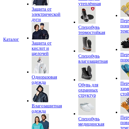
утеплённая
Защита от
электрической
дуги
Пер
пон
Спецобувь
тем
термостойкая
Каталог
Защита от
кислот и
щелочей
Пер
Спецобувь
пор
влагозащитная
Одноразовая
одежда
Пер
Обувь для
хим
охранных
сто
структур
Влагозащитная
одежда
Пер
Спецобувь
пов
медицинская
тем