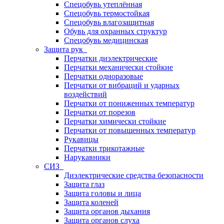
Спецобувь утеплённая
Спецобувь термостойкая
Спецобувь влагозащитная
Обувь для охранных структур
Спецобувь медицинская
Защита рук
Перчатки диэлектрические
Перчатки механически стойкие
Перчатки одноразовые
Перчатки от вибраций и ударных
воздействий
Перчатки от пониженных температур
Перчатки от порезов
Перчатки химически стойкие
Перчатки от повышенных температур
Рукавицы
Перчатки трикотажные
Нарукавники
СИЗ
Диэлектрические средства безопасности
Защита глаз
Защита головы и лица
Защита коленей
Защита органов дыхания
Защита органов слуха