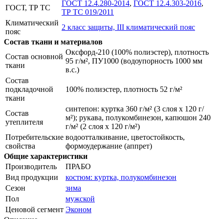
ГОСТ 12.4.280-2014
,
ГОСТ 12.4.303-2016
,
ГОСТ, ТР ТС
ТР ТС 019/2011
Климатический
2 класс защиты, III климатический пояс
пояс
Состав ткани и материалов
Оксфорд-210 (100% полиэстер), плотность
Состав основной
95 г/м², ПУ1000 (водоупорность 1000 мм
ткани
в.с.)
Состав
подкладочной
100% полиэстер, плотность 52 г/м²
ткани
синтепон: куртка 360 г/м² (3 слоя х 120 г/
Состав
м²); рукава, полукомбинезон, капюшон 240
утеплителя
г/м² (2 слоя х 120 г/м²)
Потребительские
водоотталкивание, цветостойкость,
свойства
формоудержание (аппрет)
Общие характеристики
Производитель
ПРАБО
Вид продукции
костюм: куртка, полукомбинезон
Сезон
зима
Пол
мужской
Ценовой сегмент
Эконом