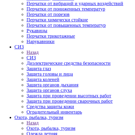
Перчатки от вибраций и ударных воздействий
Перчатки от пониженных температур
Перчатки от порезов
Перчатки химически стойкие
Перчатки от повышенных температур
Рукавицы
Перчатки трикотажные
Нарукавники
СИЗ
Назад
СИЗ
Диэлектрические средства безопасности
Защита глаз
Защита головы и лица
Защита коленей
Защита органов дыхания
Защита органов слуха
Защита при проведении высотных работ
Защита при проведении сварочных работ
Средства защиты кожи
Оградительный инвентарь
Охота, рыбалка, туризм
Назад
Охота, рыбалка, туризм
Одежда летняя