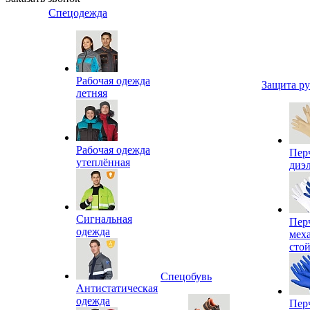
Спецодежда
Рабочая одежда
Защита р
летняя
Рабочая одежда
Пер
утеплённая
диэ
Сигнальная
Пер
одежда
мех
сто
Спецобувь
Антистатическая
одежда
Пер