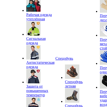
Рабочая одежда
Пер
утеплённая
диэ
Сигнальная
Пер
одежда
мех
сто
Спецобувь
Антистатическая
одежда
Пер
одн
Спецобувь
летняя
Защита от
повышенных
Пер
температур
виб
уда
воз
Спецобувь