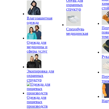
Обувь для
хим
охранных
сто
структур
Влагозащитная
одежда
Пер
Спецобувь
пов
медицинская
тем
Одежда для
медицины и
сферы услуг
Рук
Экипировка для
охранных
Пер
структур
три
Одежда для
Нар
пищевых
производств