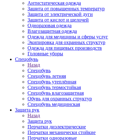
Антистатическая одежда
Защита от повышенных температур
Защита от электрической дуги
Защита от кислот и щелочей
Одноразовая одежда
Влагозащитная одежда
Одежда для медицины и сферы услуг
Экипировка для охранных структур
Одежда для пищевых производств
Головные уборы
Спецобувь
Назад
Спецобувь
Спецобувь летняя
Спецобувь утеплённая
Спецобувь термостойкая
Спецобувь влагозащитная
Обувь для охранных структур
Спецобувь медицинская
Защита рук
Назад
Защита рук
Перчатки диэлектрические
Перчатки механически стойкие
Перчатки одноразовые