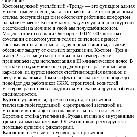
Описание
Костюм мужской утеплённый «Тренд» — это функциональная
модель зимней спецодежды, которая отличается современным
стилем, доступной ценой и обеспечит работника комфортом
на рабочем месте. Костюм комплектуется удлиненной курткой
с застёжкой на молнию и удобным полукомбинезоном.
Модель отшита из ткани Оксфорд 210 ПУ1000, которая в
сочетании с пакетом утеплителя из синтепона придаёт
костюму ветрозащитные и водоупорные свойства, а также
обеспечит защиту от сильных загрязнений. Костюм «Тренд»
имеет 2 класс защиты от пониженных температур и
предназначен для использования в III климатическом поясе. В
куртке и полукомбинезоне предусмотрены различные виды
карманов, на куртке имеется отстёгивающийся капюшон и
регулировка пояса. Такой эффектный комплект спецодежды
подойдет для работников ЖКХ, строителей, водителей,
мастеров, работников складских комплексов и других рабочих
специальностей.
Куртка
: удлинённая, прямого силуэта, с притачной
теплозащитной подкладкой, с центральной застежкой на
молнию и ветрозащитной планкой на контактной ленте.
Воротник-стойка утеплённый. Рукава втачные с внутренними
трикотажными манжетами. Объём по талии регулируется с
помощью кулиски с фиксаторами.
Капюшон
: съёмный на пуговицах, с притачной