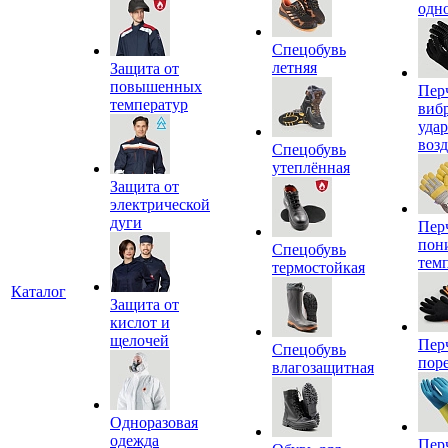
одн
Спецобувь
летняя
Защита от
повышенных
Пер
температур
виб
уда
воз
Спецобувь
утеплённая
Защита от
электрической
дуги
Пер
пон
Спецобувь
тем
термостойкая
Каталог
Защита от
кислот и
щелочей
Пер
Спецобувь
пор
влагозащитная
Одноразовая
одежда
Пер