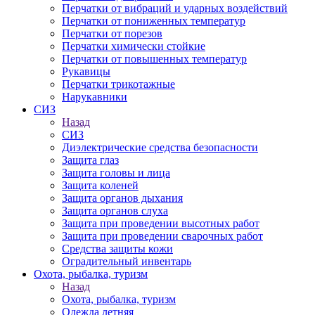
Перчатки от вибраций и ударных воздействий
Перчатки от пониженных температур
Перчатки от порезов
Перчатки химически стойкие
Перчатки от повышенных температур
Рукавицы
Перчатки трикотажные
Нарукавники
СИЗ
Назад
СИЗ
Диэлектрические средства безопасности
Защита глаз
Защита головы и лица
Защита коленей
Защита органов дыхания
Защита органов слуха
Защита при проведении высотных работ
Защита при проведении сварочных работ
Средства защиты кожи
Оградительный инвентарь
Охота, рыбалка, туризм
Назад
Охота, рыбалка, туризм
Одежда летняя