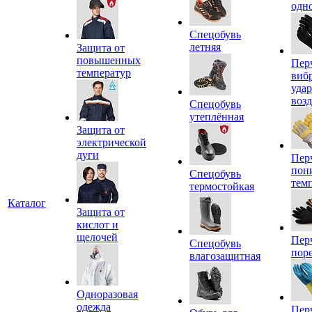
одн
Спецобувь
летняя
Защита от
повышенных
Пер
температур
виб
уда
воз
Спецобувь
утеплённая
Защита от
электрической
дуги
Пер
пон
Спецобувь
тем
термостойкая
Каталог
Защита от
кислот и
щелочей
Пер
Спецобувь
пор
влагозащитная
Одноразовая
одежда
Пер