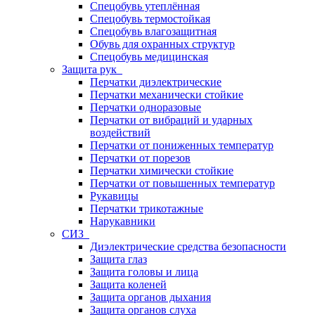
Спецобувь утеплённая
Спецобувь термостойкая
Спецобувь влагозащитная
Обувь для охранных структур
Спецобувь медицинская
Защита рук
Перчатки диэлектрические
Перчатки механически стойкие
Перчатки одноразовые
Перчатки от вибраций и ударных
воздействий
Перчатки от пониженных температур
Перчатки от порезов
Перчатки химически стойкие
Перчатки от повышенных температур
Рукавицы
Перчатки трикотажные
Нарукавники
СИЗ
Диэлектрические средства безопасности
Защита глаз
Защита головы и лица
Защита коленей
Защита органов дыхания
Защита органов слуха