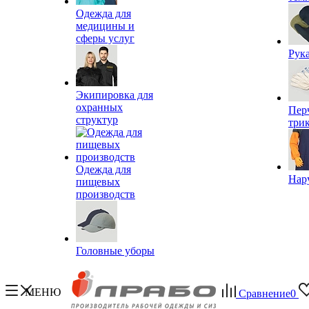
Одежда для
медицины и
сферы услуг
Рук
Экипировка для
охранных
Пер
структур
три
Одежда для
Нар
пищевых
производств
Головные уборы
МЕНЮ
Сравнение
0