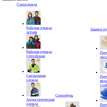
Спецодежда
Рабочая одежда
Защита р
летняя
Рабочая одежда
Пер
утеплённая
диэ
Сигнальная
Пер
одежда
мех
сто
Спецобувь
Антистатическая
одежда
Пер