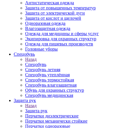
Антистатическая одежда
Защита от повышенных температур
Защита от электрической дуги
Защита от кислот и щелочей
Одноразовая одежда
Влагозащитная одежда
Одежда для медицины и сферы услуг
Экипировка для охранных структур
Одежда для пищевых производств
Головные уборы
Спецобувь
Назад
Спецобувь
Спецобувь летняя
Спецобувь утеплённая
Спецобувь термостойкая
Спецобувь влагозащитная
Обувь для охранных структур
Спецобувь медицинская
Защита рук
Назад
Защита рук
Перчатки диэлектрические
Перчатки механически стойкие
Перчатки одноразовые