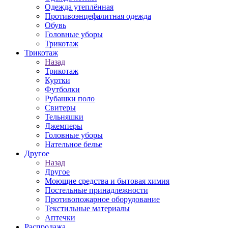
Одежда утеплённая
Противоэнцефалитная одежда
Обувь
Головные уборы
Трикотаж
Трикотаж
Назад
Трикотаж
Куртки
Футболки
Рубашки поло
Свитеры
Тельняшки
Джемперы
Головные уборы
Нательное белье
Другое
Назад
Другое
Моющие средства и бытовая химия
Постельные принадлежности
Противопожарное оборудование
Текстильные материалы
Аптечки
Распродажа