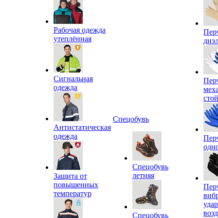
Рабочая одежда
Пер
утеплённая
диэ
Сигнальная
Пер
одежда
мех
сто
Спецобувь
Антистатическая
одежда
Пер
одн
Спецобувь
летняя
Защита от
повышенных
Пер
температур
виб
уда
воз
Спецобувь