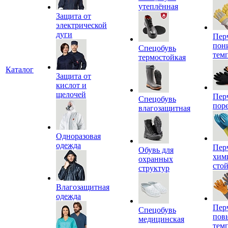
утеплённая
Защита от
электрической
дуги
Пер
пон
Спецобувь
тем
термостойкая
Каталог
Защита от
кислот и
щелочей
Пер
Спецобувь
пор
влагозащитная
Одноразовая
одежда
Пер
Обувь для
хим
охранных
сто
структур
Влагозащитная
одежда
Пер
Спецобувь
пов
медицинская
тем