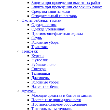
Защита при проведении высотных работ
Защита при проведении сварочных работ
Средства защиты кожи
Оградительный инвентарь
Охота, рыбалка, туризм
Одежда летняя
Одежда утеплённая
Противоэнцефалитная одежда
Обувь
Головные уборы
Трикотаж
Трикотаж
Куртки
Футболки
Рубашки поло
Свитеры
Тельняшки
Джемперы
Головные уборы
Нательное белье
Другое
Моющие средства и бытовая химия
Постельные принадлежности
Противопожарное оборудование
Текстильные материалы