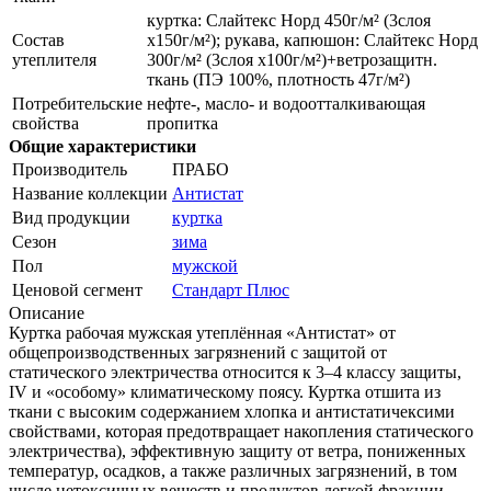
куртка: Слайтекс Норд 450г/м² (3слоя
Состав
x150г/м²); рукава, капюшон: Слайтекс Норд
утеплителя
300г/м² (3слоя x100г/м²)+ветрозащитн.
ткань (ПЭ 100%, плотность 47г/м²)
Потребительские
нефте-, масло- и водоотталкивающая
свойства
пропитка
Общие характеристики
Производитель
ПРАБО
Название коллекции
Антистат
Вид продукции
куртка
Сезон
зима
Пол
мужской
Ценовой сегмент
Стандарт Плюс
Описание
Куртка рабочая мужская утеплённая «Антистат» от
общепроизводственных загрязнений с защитой от
статического электричества относится к 3–4 классу защиты,
IV и «особому» климатическому поясу. Куртка отшита из
ткани с высоким содержанием хлопка и антистатичексими
свойствами, которая предотвращает накопления статического
электричества), эффективную защиту от ветра, пониженных
температур, осадков, а также различных загрязнений, в том
числе нетоксичных веществ и продуктов легкой фракции.