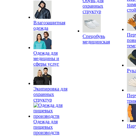
Обувь для
хим
охранных
сто
структур
Влагозащитная
одежда
Пер
Спецобувь
пов
медицинская
тем
Одежда для
медицины и
сферы услуг
Рук
Экипировка для
охранных
Пер
структур
три
Одежда для
Нар
пищевых
производств