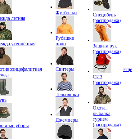
Футболки
Спецобувь
ежда летняя
(распродажа)
Рубашки
ежда утеплённая
поло
Защита рук
(распродажа)
отивоэнцефалитная
Свитеры
Ещё
ежда
СИЗ
(распродажа)
Тельняшки
увь
Охота,
рыбалка,
туризм
Джемперы
(распродажа)
ловные уборы