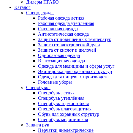
Дилеры ПРАБО
Каталог
Спецодежда
Рабочая одежда летняя
Рабочая одежда утеплённая
Сигнальная одежда
Антистатическая одежда
Защита от повышенных температур
Защита от электрической дуги
Защита от кислот и щелочей
Одноразовая одежда
Влагозащитная одежда
Одежда для медицины и сферы услуг
Экипировка для охранных структур
Одежда для пищевых производств
Головные уборы
Спецобувь
Спецобувь летняя
Спецобувь утеплённая
Спецобувь термостойкая
Спецобувь влагозащитная
Обувь для охранных структур
Спецобувь медицинская
Защита рук
Перчатки диэлектрические