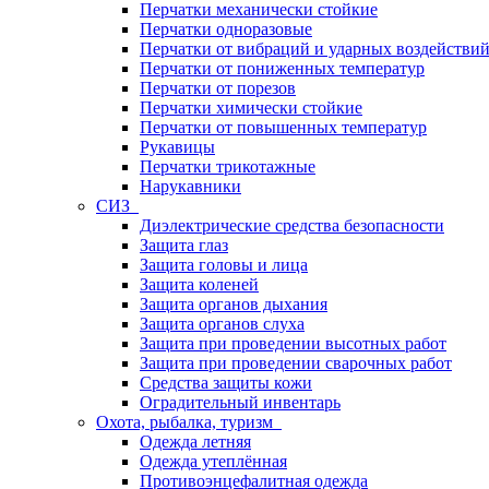
Перчатки механически стойкие
Перчатки одноразовые
Перчатки от вибраций и ударных воздействи
Перчатки от пониженных температур
Перчатки от порезов
Перчатки химически стойкие
Перчатки от повышенных температур
Рукавицы
Перчатки трикотажные
Нарукавники
СИЗ
Диэлектрические средства безопасности
Защита глаз
Защита головы и лица
Защита коленей
Защита органов дыхания
Защита органов слуха
Защита при проведении высотных работ
Защита при проведении сварочных работ
Средства защиты кожи
Оградительный инвентарь
Охота, рыбалка, туризм
Одежда летняя
Одежда утеплённая
Противоэнцефалитная одежда