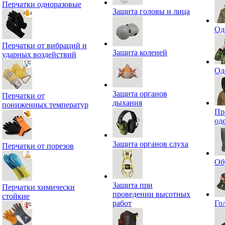
Перчатки одноразовые
Защита головы и лица
Од
Перчатки от вибраций и
Защита коленей
ударных воздействий
Од
Защита органов
Перчатки от
дыхания
пониженных температур
Пр
од
Защита органов слуха
Перчатки от порезов
Об
Защита при
Перчатки химически
проведении высотных
стойкие
работ
Го