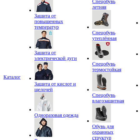
Спецобувь
летняя
Защита от
повышенных
температур
Спецобувь
утеплённая
Защита от
электрической дуги
Спецобувь
термостойкая
Каталог
Защита от кислот и
щелочей
Спецобувь
влагозащитная
Одноразовая одежда
Обувь для
охранных
структур