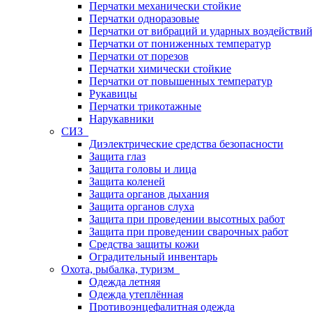
Перчатки механически стойкие
Перчатки одноразовые
Перчатки от вибраций и ударных воздействи
Перчатки от пониженных температур
Перчатки от порезов
Перчатки химически стойкие
Перчатки от повышенных температур
Рукавицы
Перчатки трикотажные
Нарукавники
СИЗ
Диэлектрические средства безопасности
Защита глаз
Защита головы и лица
Защита коленей
Защита органов дыхания
Защита органов слуха
Защита при проведении высотных работ
Защита при проведении сварочных работ
Средства защиты кожи
Оградительный инвентарь
Охота, рыбалка, туризм
Одежда летняя
Одежда утеплённая
Противоэнцефалитная одежда