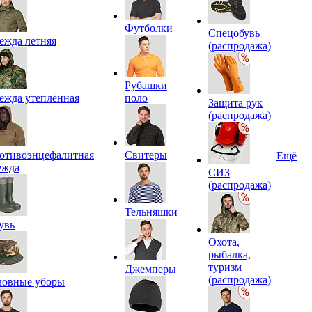
Футболки
Спецобувь
ежда летняя
(распродажа)
Рубашки
ежда утеплённая
поло
Защита рук
(распродажа)
отивоэнцефалитная
Свитеры
Ещё
ежда
СИЗ
(распродажа)
Тельняшки
увь
Охота,
рыбалка,
туризм
Джемперы
(распродажа)
ловные уборы