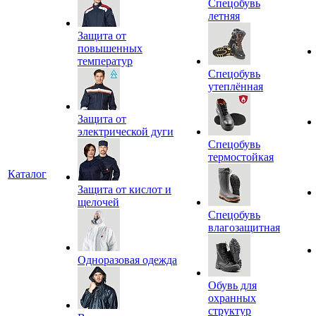
Спецобувь
летняя
Защита от
повышенных
температур
Спецобувь
утеплённая
Защита от
электрической дуги
Спецобувь
термостойкая
Каталог
Защита от кислот и
щелочей
Спецобувь
влагозащитная
Одноразовая одежда
Обувь для
охранных
структур