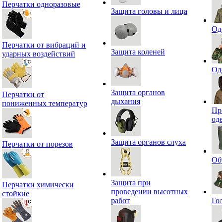
Перчатки одноразовые
Защита головы и лица
Од
Перчатки от вибраций и
Защита коленей
ударных воздействий
Од
Защита органов
Перчатки от
дыхания
пониженных температур
Пр
од
Защита органов слуха
Перчатки от порезов
Об
Защита при
Перчатки химически
проведении высотных
стойкие
работ
Го