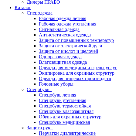
Дилеры ПРАБО
Каталог
Спецодежда
Рабочая одежда летняя
Рабочая одежда утеплённая
Сигнальная одежда
Антистатическая одежда
Защита от повышенных температур
Защита от электрической дуги
Защита от кислот и щелочей
Одноразовая одежда
Влагозащитная одежда
Одежда для медицины и сферы услуг
Экипировка для охранных структур
Одежда для пищевых производств
Головные уборы
Спецобувь
Спецобувь летняя
Спецобувь утеплённая
Спецобувь термостойкая
Спецобувь влагозащитная
Обувь для охранных структур
Спецобувь медицинская
Защита рук
Перчатки диэлектрические