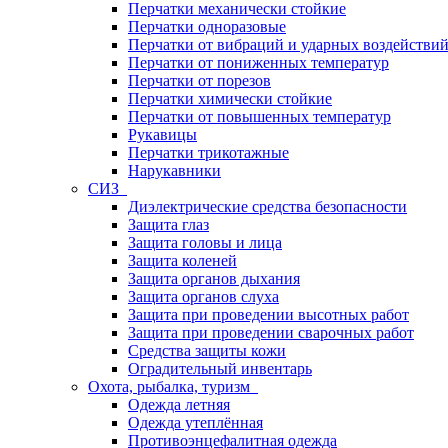
Перчатки механически стойкие
Перчатки одноразовые
Перчатки от вибраций и ударных воздействи
Перчатки от пониженных температур
Перчатки от порезов
Перчатки химически стойкие
Перчатки от повышенных температур
Рукавицы
Перчатки трикотажные
Нарукавники
СИЗ
Диэлектрические средства безопасности
Защита глаз
Защита головы и лица
Защита коленей
Защита органов дыхания
Защита органов слуха
Защита при проведении высотных работ
Защита при проведении сварочных работ
Средства защиты кожи
Оградительный инвентарь
Охота, рыбалка, туризм
Одежда летняя
Одежда утеплённая
Противоэнцефалитная одежда