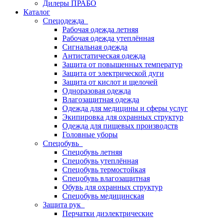
Дилеры ПРАБО
Каталог
Спецодежда
Рабочая одежда летняя
Рабочая одежда утеплённая
Сигнальная одежда
Антистатическая одежда
Защита от повышенных температур
Защита от электрической дуги
Защита от кислот и щелочей
Одноразовая одежда
Влагозащитная одежда
Одежда для медицины и сферы услуг
Экипировка для охранных структур
Одежда для пищевых производств
Головные уборы
Спецобувь
Спецобувь летняя
Спецобувь утеплённая
Спецобувь термостойкая
Спецобувь влагозащитная
Обувь для охранных структур
Спецобувь медицинская
Защита рук
Перчатки диэлектрические