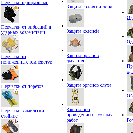
Перчатки одноразовые
Защита головы и лица
Од
Перчатки от вибраций и
Защита коленей
ударных воздействий
Од
Защита органов
Перчатки от
дыхания
пониженных температур
Пр
од
Защита органов слуха
Перчатки от порезов
Об
Защита при
Перчатки химически
проведении высотных
стойкие
работ
Го