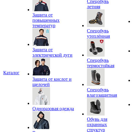
Спецобувь
летняя
Защита от
повышенных
температур
Спецобувь
утеплённая
Защита от
электрической дуги
Спецобувь
термостойкая
Каталог
Защита от кислот и
щелочей
Спецобувь
влагозащитная
Одноразовая одежда
Обувь для
охранных
структур