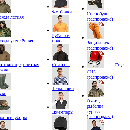
Футболки
Спецобувь
ежда летняя
(распродажа)
Рубашки
ежда утеплённая
поло
Защита рук
(распродажа)
отивоэнцефалитная
Свитеры
Ещё
ежда
СИЗ
(распродажа)
Тельняшки
увь
Охота,
рыбалка,
туризм
Джемперы
(распродажа)
ловные уборы