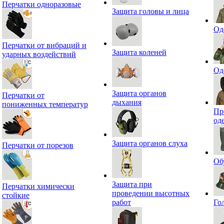
Перчатки одноразовые
Защита головы и лица
Од
Перчатки от вибраций и
Защита коленей
ударных воздействий
Од
Защита органов
Перчатки от
дыхания
пониженных температур
Пр
од
Защита органов слуха
Перчатки от порезов
Об
Защита при
Перчатки химически
проведении высотных
стойкие
работ
Го