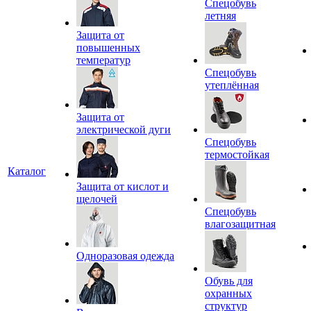
Спецобувь
летняя
Защита от
повышенных
температур
Спецобувь
утеплённая
Защита от
электрической дуги
Спецобувь
термостойкая
Каталог
Защита от кислот и
щелочей
Спецобувь
влагозащитная
Одноразовая одежда
Обувь для
охранных
структур