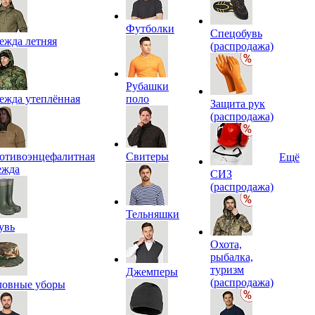
Футболки
Спецобувь
ежда летняя
(распродажа)
Рубашки
ежда утеплённая
поло
Защита рук
(распродажа)
отивоэнцефалитная
Свитеры
Ещё
ежда
СИЗ
(распродажа)
Тельняшки
увь
Охота,
рыбалка,
туризм
Джемперы
(распродажа)
ловные уборы