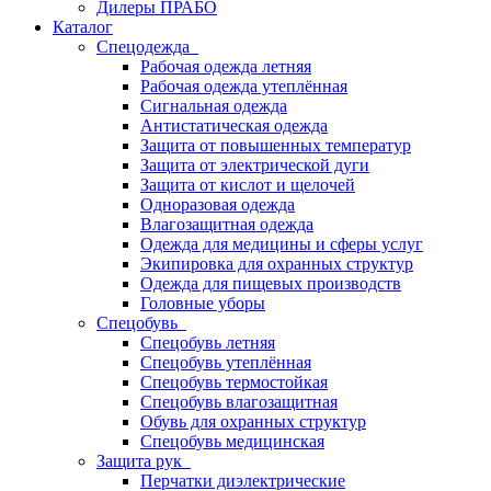
Дилеры ПРАБО
Каталог
Спецодежда
Рабочая одежда летняя
Рабочая одежда утеплённая
Сигнальная одежда
Антистатическая одежда
Защита от повышенных температур
Защита от электрической дуги
Защита от кислот и щелочей
Одноразовая одежда
Влагозащитная одежда
Одежда для медицины и сферы услуг
Экипировка для охранных структур
Одежда для пищевых производств
Головные уборы
Спецобувь
Спецобувь летняя
Спецобувь утеплённая
Спецобувь термостойкая
Спецобувь влагозащитная
Обувь для охранных структур
Спецобувь медицинская
Защита рук
Перчатки диэлектрические