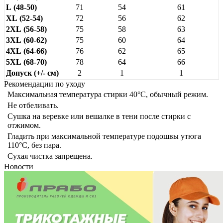
L (48-50)
71
54
61
XL (52-54)
72
56
62
2XL (56-58)
75
58
63
3XL (60-62)
75
60
64
4XL (64-66)
76
62
65
5XL (68-70)
78
64
66
Допуск (+/- см)
2
1
1
Рекомендации по уходу
Максимальная температура стирки 40°C, обычный режим.
Не отбеливать.
Сушка на веревке или вешалке в тени после стирки с
отжимом.
Гладить при максимальной температуре подошвы утюга
110°C, без пара.
Сухая чистка запрещена.
Новости