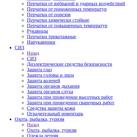
Перчатки от вибраций и ударных воздействий
Перчатки от пониженных температур
Перчатки от порезов
Перчатки химически стойкие
Перчатки от повышенных температур
Рукавицы
Перчатки трикотажные
Нарукавники
СИЗ
Назад
СИЗ
Диэлектрические средства безопасности
Защита глаз
Защита головы и лица
Защита коленей
Защита органов дыхания
Защита органов слуха
Защита при проведении высотных работ
Защита при проведении сварочных работ
Средства защиты кожи
Оградительный инвентарь
Охота, рыбалка, туризм
Назад
Охота, рыбалка, туризм
Одежда летняя