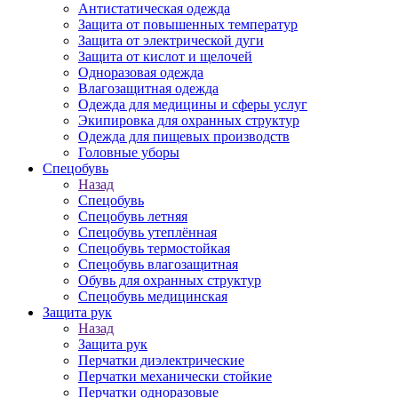
Антистатическая одежда
Защита от повышенных температур
Защита от электрической дуги
Защита от кислот и щелочей
Одноразовая одежда
Влагозащитная одежда
Одежда для медицины и сферы услуг
Экипировка для охранных структур
Одежда для пищевых производств
Головные уборы
Спецобувь
Назад
Спецобувь
Спецобувь летняя
Спецобувь утеплённая
Спецобувь термостойкая
Спецобувь влагозащитная
Обувь для охранных структур
Спецобувь медицинская
Защита рук
Назад
Защита рук
Перчатки диэлектрические
Перчатки механически стойкие
Перчатки одноразовые