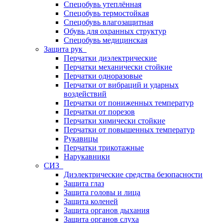
Спецобувь утеплённая
Спецобувь термостойкая
Спецобувь влагозащитная
Обувь для охранных структур
Спецобувь медицинская
Защита рук
Перчатки диэлектрические
Перчатки механически стойкие
Перчатки одноразовые
Перчатки от вибраций и ударных
воздействий
Перчатки от пониженных температур
Перчатки от порезов
Перчатки химически стойкие
Перчатки от повышенных температур
Рукавицы
Перчатки трикотажные
Нарукавники
СИЗ
Диэлектрические средства безопасности
Защита глаз
Защита головы и лица
Защита коленей
Защита органов дыхания
Защита органов слуха