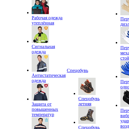
Рабочая одежда
Пер
утеплённая
диэ
Сигнальная
Пер
одежда
мех
сто
Спецобувь
Антистатическая
одежда
Пер
одн
Спецобувь
летняя
Защита от
повышенных
Пер
температур
виб
уда
воз
Спецобувь