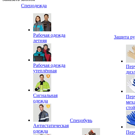
Спецодежда
Рабочая одежда
Защита р
летняя
Рабочая одежда
Пер
утеплённая
диэ
Сигнальная
Пер
одежда
мех
сто
Спецобувь
Антистатическая
одежда
Пер