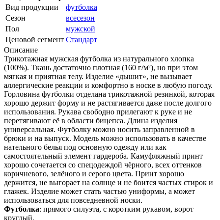
Вид продукции
футболка
Сезон
всесезон
Пол
мужской
Ценовой сегмент
Стандарт
Описание
Трикотажная мужская футболка из натурального хлопка
(100%). Ткань достаточно плотная (160 г/м²), но при этом
мягкая и приятная телу. Изделие «дышит», не вызывает
аллергические реакции и комфортно в носке в любую погоду.
Горловина футболки отделана трикотажной резинкой, которая
хорошо держит форму и не растягивается даже после долгого
использования. Рукава свободно прилегают к руке и не
перетягивают её в области бицепса. Длина изделия
универсальная. Футболку можно носить заправленной в
брюки и на выпуск. Модель можно использовать в качестве
нательного белья под основную одежду или как
самостоятельный элемент гардероба. Камуфляжный принт
хорошо сочетается со спецодеждой чёрного, всех оттенков
коричневого, зелёного и серого цвета. Принт хорошо
держится, не выгорает на солнце и не боится частых стирок и
глажек. Изделие может стать частью униформы, а может
использоваться для повседневной носки.
Футболка
: прямого силуэта, с коротким рукавом, ворот
круглый.