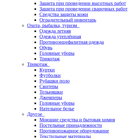
Защита при проведении высотных работ
Защита при проведении сварочных работ
Средства защиты кожи
Оградительный инвентарь
Охота, рыбалка, туризм
Одежда летняя
Одежда утеплённая
Противоэнцефалитная одежда
Обувь
Головные уборы
Трикотаж
Трикотаж
Куртки
Футболки
Рубашки поло
Свитеры
Тельняшки
Джемперы
Головные уборы
Нательное белье
Другое
Моющие средства и бытовая химия
Постельные принадлежности
Противопожарное оборудование
Текстильные материалы