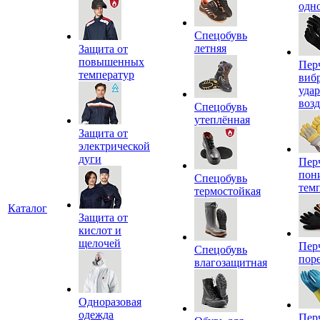
одн
Спецобувь
летняя
Защита от
повышенных
Пер
температур
виб
уда
воз
Спецобувь
утеплённая
Защита от
электрической
дуги
Пер
пон
Спецобувь
тем
термостойкая
Каталог
Защита от
кислот и
щелочей
Пер
Спецобувь
пор
влагозащитная
Одноразовая
одежда
Пер