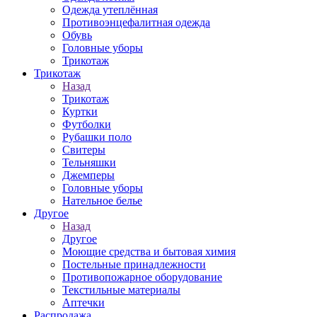
Одежда утеплённая
Противоэнцефалитная одежда
Обувь
Головные уборы
Трикотаж
Трикотаж
Назад
Трикотаж
Куртки
Футболки
Рубашки поло
Свитеры
Тельняшки
Джемперы
Головные уборы
Нательное белье
Другое
Назад
Другое
Моющие средства и бытовая химия
Постельные принадлежности
Противопожарное оборудование
Текстильные материалы
Аптечки
Распродажа