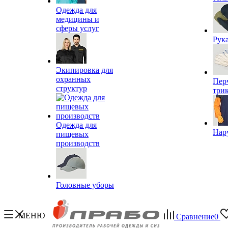
Одежда для
медицины и
сферы услуг
Рук
Экипировка для
охранных
Пер
структур
три
Одежда для
Нар
пищевых
производств
Головные уборы
МЕНЮ
Сравнение
0