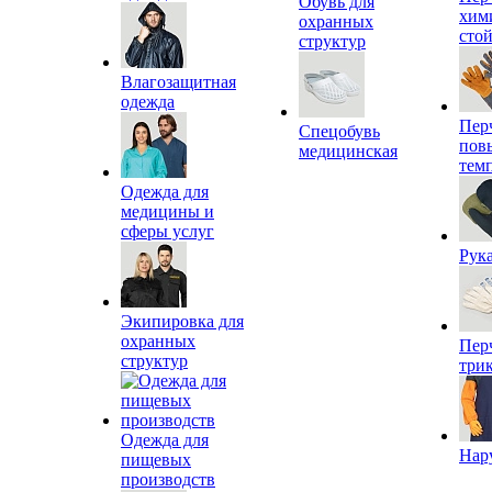
Обувь для
хим
охранных
сто
структур
Влагозащитная
одежда
Пер
Спецобувь
пов
медицинская
тем
Одежда для
медицины и
сферы услуг
Рук
Экипировка для
охранных
Пер
структур
три
Одежда для
Нар
пищевых
производств