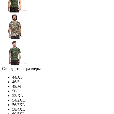
Стандартные размеры
44/XS
46/S
48/M
50/L
52/XL
54/2XL
56/3XL
58/4XL
60/5XL