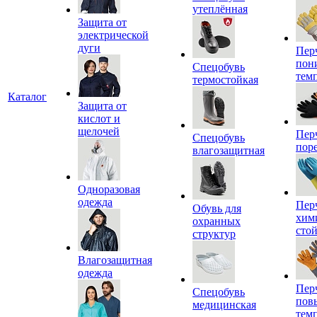
утеплённая
Защита от
электрической
дуги
Пер
пон
Спецобувь
тем
термостойкая
Каталог
Защита от
кислот и
щелочей
Пер
Спецобувь
пор
влагозащитная
Одноразовая
одежда
Пер
Обувь для
хим
охранных
сто
структур
Влагозащитная
одежда
Пер
Спецобувь
пов
медицинская
тем