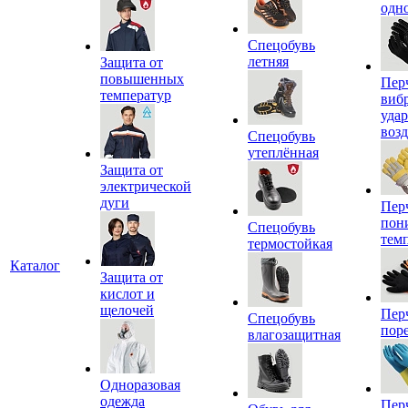
одн
Спецобувь
летняя
Защита от
повышенных
Пер
температур
виб
уда
воз
Спецобувь
утеплённая
Защита от
электрической
дуги
Пер
пон
Спецобувь
тем
термостойкая
Каталог
Защита от
кислот и
щелочей
Пер
Спецобувь
пор
влагозащитная
Одноразовая
одежда
Пер