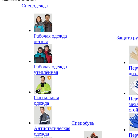
Спецодежда
Рабочая одежда
Защита р
летняя
Рабочая одежда
Пер
утеплённая
диэ
Сигнальная
Пер
одежда
мех
сто
Спецобувь
Антистатическая
одежда
Пер