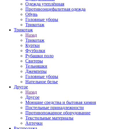
Одежда утеплённая
Противоэнцефалитная одежда
Обувь
Головные уборы
Трикотаж
Трикотаж
Назад
Трикотаж
Куртки
Футболки
Рубашки поло
Свитеры
Тельняшки
Джемперы
Головные уборы
Нательное белье
Другое
Назад
Другое
Моющие средства и бытовая химия
Постельные принадлежности
Противопожарное оборудование
Текстильные материалы
Аптечки
Распродажа