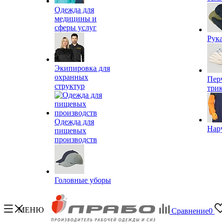
Одежда для
медицины и
сферы услуг
Рук
Экипировка для
охранных
Пер
структур
три
Одежда для
Нар
пищевых
производств
Головные уборы
МЕНЮ
Сравнение
0