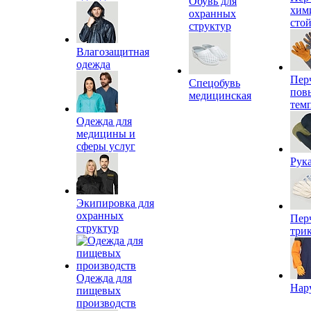
Обувь для
хим
охранных
сто
структур
Влагозащитная
одежда
Пер
Спецобувь
пов
медицинская
тем
Одежда для
медицины и
сферы услуг
Рук
Экипировка для
охранных
Пер
структур
три
Одежда для
Нар
пищевых
производств