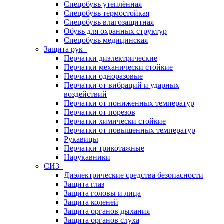
Спецобувь утеплённая
Спецобувь термостойкая
Спецобувь влагозащитная
Обувь для охранных структур
Спецобувь медицинская
Защита рук
Перчатки диэлектрические
Перчатки механически стойкие
Перчатки одноразовые
Перчатки от вибраций и ударных
воздействий
Перчатки от пониженных температур
Перчатки от порезов
Перчатки химически стойкие
Перчатки от повышенных температур
Рукавицы
Перчатки трикотажные
Нарукавники
СИЗ
Диэлектрические средства безопасности
Защита глаз
Защита головы и лица
Защита коленей
Защита органов дыхания
Защита органов слуха