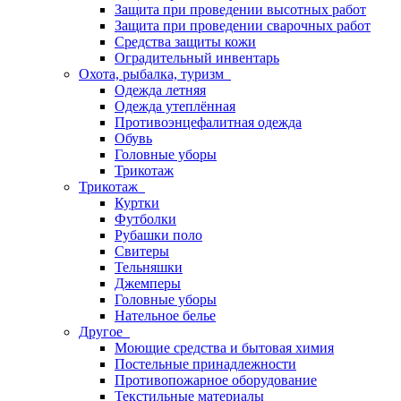
Защита при проведении высотных работ
Защита при проведении сварочных работ
Средства защиты кожи
Оградительный инвентарь
Охота, рыбалка, туризм
Одежда летняя
Одежда утеплённая
Противоэнцефалитная одежда
Обувь
Головные уборы
Трикотаж
Трикотаж
Куртки
Футболки
Рубашки поло
Свитеры
Тельняшки
Джемперы
Головные уборы
Нательное белье
Другое
Моющие средства и бытовая химия
Постельные принадлежности
Противопожарное оборудование
Текстильные материалы