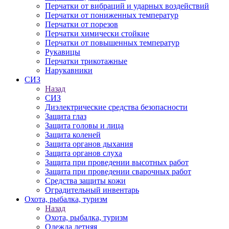
Перчатки от вибраций и ударных воздействий
Перчатки от пониженных температур
Перчатки от порезов
Перчатки химически стойкие
Перчатки от повышенных температур
Рукавицы
Перчатки трикотажные
Нарукавники
СИЗ
Назад
СИЗ
Диэлектрические средства безопасности
Защита глаз
Защита головы и лица
Защита коленей
Защита органов дыхания
Защита органов слуха
Защита при проведении высотных работ
Защита при проведении сварочных работ
Средства защиты кожи
Оградительный инвентарь
Охота, рыбалка, туризм
Назад
Охота, рыбалка, туризм
Одежда летняя