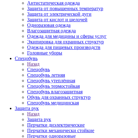
Антистатическая одежда
Защита от повышенных температур
Защита от электрической дуги
Защита от кислот и щелочей
Одноразовая одежда
Влагозащитная одежда
Одежда для медицины и сферы услуг
Экипировка для охранных структур
Одежда для пищевых производств
Головные уборы
Спецобувь
Назад
Спецобувь
Спецобувь летняя
Спецобувь утеплённая
Спецобувь термостойкая
Спецобувь влагозащитная
Обувь для охранных структур
Спецобувь медицинская
Защита рук
Назад
Защита рук
Перчатки диэлектрические
Перчатки механически стойкие
Перчатки одноразовые