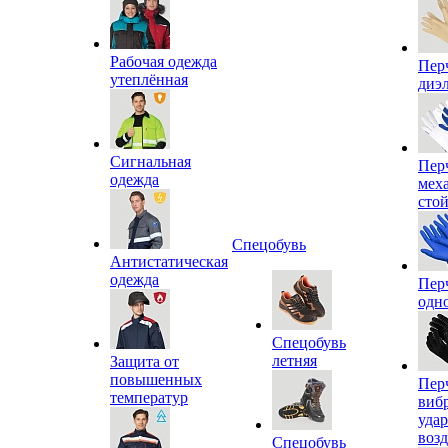
Рабочая одежда
Пер
утеплённая
диэ
Сигнальная
Пер
одежда
мех
сто
Спецобувь
Антистатическая
одежда
Пер
одн
Спецобувь
летняя
Защита от
повышенных
Пер
температур
виб
уда
воз
Спецобувь