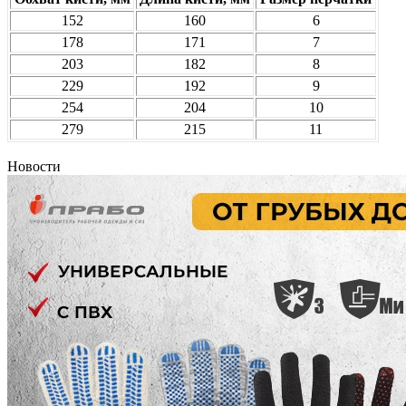
152
160
6
178
171
7
203
182
8
229
192
9
254
204
10
279
215
11
Новости