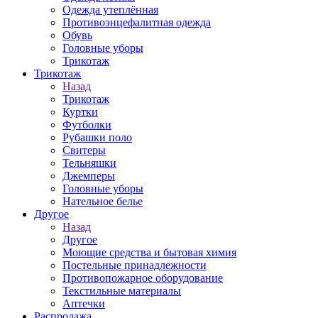
Одежда утеплённая
Противоэнцефалитная одежда
Обувь
Головные уборы
Трикотаж
Трикотаж
Назад
Трикотаж
Куртки
Футболки
Рубашки поло
Свитеры
Тельняшки
Джемперы
Головные уборы
Нательное белье
Другое
Назад
Другое
Моющие средства и бытовая химия
Постельные принадлежности
Противопожарное оборудование
Текстильные материалы
Аптечки
Распродажа