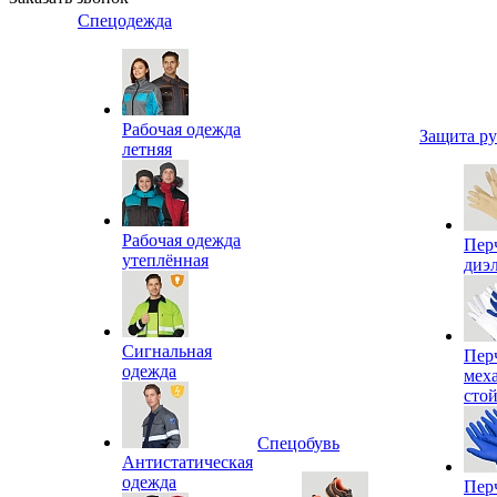
Спецодежда
Рабочая одежда
Защита р
летняя
Рабочая одежда
Пер
утеплённая
диэ
Сигнальная
Пер
одежда
мех
сто
Спецобувь
Антистатическая
одежда
Пер