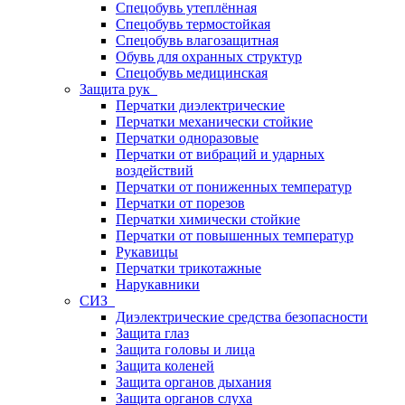
Спецобувь утеплённая
Спецобувь термостойкая
Спецобувь влагозащитная
Обувь для охранных структур
Спецобувь медицинская
Защита рук
Перчатки диэлектрические
Перчатки механически стойкие
Перчатки одноразовые
Перчатки от вибраций и ударных
воздействий
Перчатки от пониженных температур
Перчатки от порезов
Перчатки химически стойкие
Перчатки от повышенных температур
Рукавицы
Перчатки трикотажные
Нарукавники
СИЗ
Диэлектрические средства безопасности
Защита глаз
Защита головы и лица
Защита коленей
Защита органов дыхания
Защита органов слуха