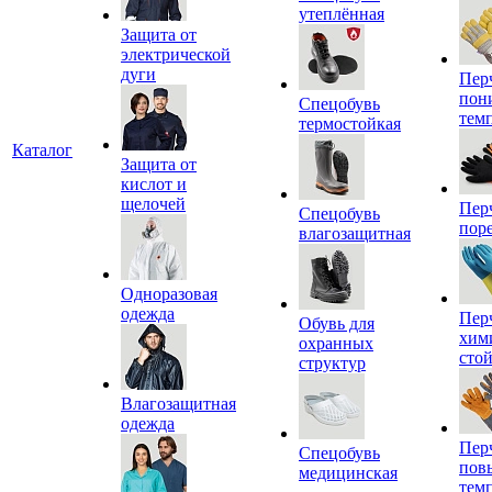
утеплённая
Защита от
электрической
дуги
Пер
пон
Спецобувь
тем
термостойкая
Каталог
Защита от
кислот и
щелочей
Пер
Спецобувь
пор
влагозащитная
Одноразовая
одежда
Пер
Обувь для
хим
охранных
сто
структур
Влагозащитная
одежда
Пер
Спецобувь
пов
медицинская
тем