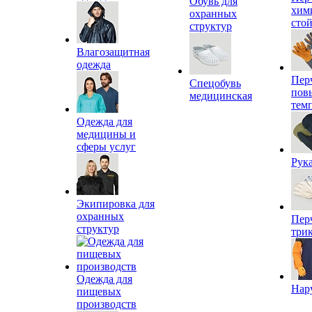
Обувь для
хим
охранных
сто
структур
Влагозащитная
одежда
Пер
Спецобувь
пов
медицинская
тем
Одежда для
медицины и
сферы услуг
Рук
Экипировка для
охранных
Пер
структур
три
Одежда для
Нар
пищевых
производств