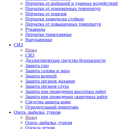
Перчатки от вибраций и ударных воздействий
Перчатки от пониженных температур
Перчатки от порезов
Перчатки химически стойкие
Перчатки от повышенных температур
Рукавицы
Перчатки трикотажные
Нарукавники
СИЗ
Назад
СИЗ
Диэлектрические средства безопасности
Защита глаз
Защита головы и лица
Защита коленей
Защита органов дыхания
Защита органов слуха
Защита при проведении высотных работ
Защита при проведении сварочных работ
Средства защиты кожи
Оградительный инвентарь
Охота, рыбалка, туризм
Назад
Охота, рыбалка, туризм
Одежда летняя