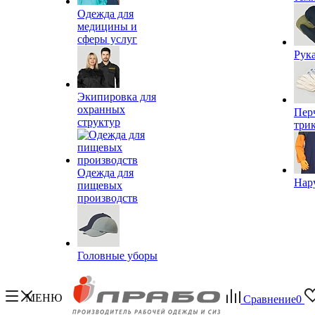
Одежда для
медицины и
сферы услуг
Рук
Экипировка для
охранных
Пер
структур
три
Одежда для
Нар
пищевых
производств
Головные уборы
МЕНЮ
Сравнение
0