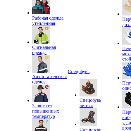
Рабочая одежда
Пер
утеплённая
диэ
Сигнальная
Пер
одежда
мех
сто
Спецобувь
Антистатическая
одежда
Пер
одн
Спецобувь
летняя
Защита от
повышенных
Пер
температур
виб
уда
воз
Спецобувь