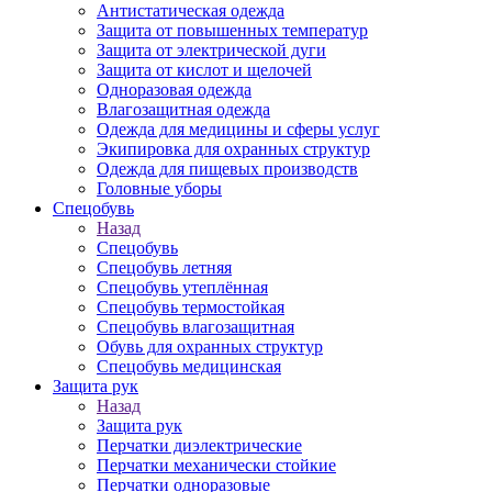
Антистатическая одежда
Защита от повышенных температур
Защита от электрической дуги
Защита от кислот и щелочей
Одноразовая одежда
Влагозащитная одежда
Одежда для медицины и сферы услуг
Экипировка для охранных структур
Одежда для пищевых производств
Головные уборы
Спецобувь
Назад
Спецобувь
Спецобувь летняя
Спецобувь утеплённая
Спецобувь термостойкая
Спецобувь влагозащитная
Обувь для охранных структур
Спецобувь медицинская
Защита рук
Назад
Защита рук
Перчатки диэлектрические
Перчатки механически стойкие
Перчатки одноразовые