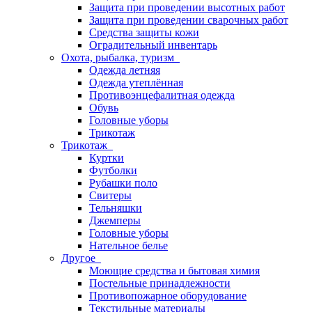
Защита при проведении высотных работ
Защита при проведении сварочных работ
Средства защиты кожи
Оградительный инвентарь
Охота, рыбалка, туризм
Одежда летняя
Одежда утеплённая
Противоэнцефалитная одежда
Обувь
Головные уборы
Трикотаж
Трикотаж
Куртки
Футболки
Рубашки поло
Свитеры
Тельняшки
Джемперы
Головные уборы
Нательное белье
Другое
Моющие средства и бытовая химия
Постельные принадлежности
Противопожарное оборудование
Текстильные материалы