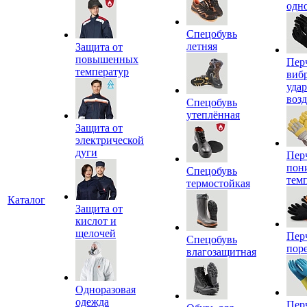
одн
Спецобувь
летняя
Защита от
повышенных
Пер
температур
виб
уда
воз
Спецобувь
утеплённая
Защита от
электрической
дуги
Пер
пон
Спецобувь
тем
термостойкая
Каталог
Защита от
кислот и
щелочей
Пер
Спецобувь
пор
влагозащитная
Одноразовая
одежда
Пер