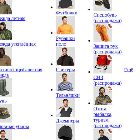
Футболки
Спецобувь
ежда летняя
(распродажа)
Рубашки
ежда утеплённая
поло
Защита рук
(распродажа)
отивоэнцефалитная
Свитеры
Ещё
ежда
СИЗ
(распродажа)
Тельняшки
увь
Охота,
рыбалка,
туризм
Джемперы
(распродажа)
ловные уборы