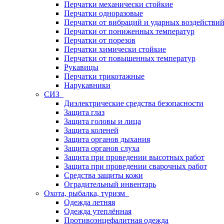
Перчатки механически стойкие
Перчатки одноразовые
Перчатки от вибраций и ударных воздействи
Перчатки от пониженных температур
Перчатки от порезов
Перчатки химически стойкие
Перчатки от повышенных температур
Рукавицы
Перчатки трикотажные
Нарукавники
СИЗ
Диэлектрические средства безопасности
Защита глаз
Защита головы и лица
Защита коленей
Защита органов дыхания
Защита органов слуха
Защита при проведении высотных работ
Защита при проведении сварочных работ
Средства защиты кожи
Оградительный инвентарь
Охота, рыбалка, туризм
Одежда летняя
Одежда утеплённая
Противоэнцефалитная одежда