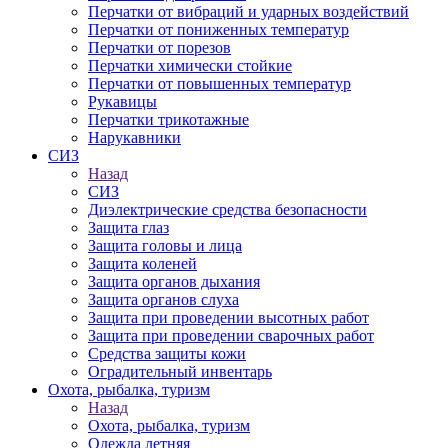
Перчатки от вибраций и ударных воздействий
Перчатки от пониженных температур
Перчатки от порезов
Перчатки химически стойкие
Перчатки от повышенных температур
Рукавицы
Перчатки трикотажные
Нарукавники
СИЗ
Назад
СИЗ
Диэлектрические средства безопасности
Защита глаз
Защита головы и лица
Защита коленей
Защита органов дыхания
Защита органов слуха
Защита при проведении высотных работ
Защита при проведении сварочных работ
Средства защиты кожи
Оградительный инвентарь
Охота, рыбалка, туризм
Назад
Охота, рыбалка, туризм
Одежда летняя