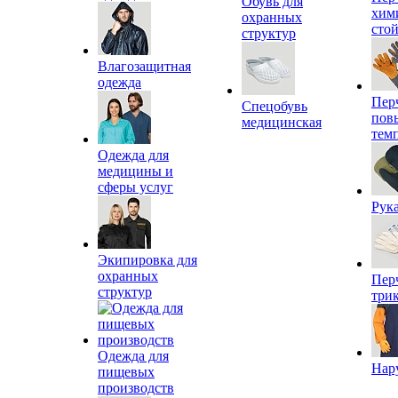
Обувь для
хим
охранных
сто
структур
Влагозащитная
одежда
Пер
Спецобувь
пов
медицинская
тем
Одежда для
медицины и
сферы услуг
Рук
Экипировка для
охранных
Пер
структур
три
Одежда для
Нар
пищевых
производств