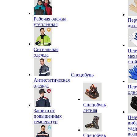
Рабочая одежда
Пер
утеплённая
диэ
Сигнальная
Пер
одежда
мех
сто
Спецобувь
Антистатическая
одежда
Пер
одн
Спецобувь
летняя
Защита от
повышенных
Пер
температур
виб
уда
воз
Спецобувь