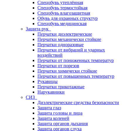
Спецобувь утеплённая
Спецобувь термостойкая
Спецобувь влагозащитная
Обувь для охранных структур
Спецобувь медицинская
Защита рук
Перчатки диэлектрические
Перчатки механически стойкие
Перчатки одноразовые
Перчатки от вибраций и ударных
воздействий
Перчатки от пониженных температур
Перчатки от порезов
Перчатки химически стойкие
Перчатки от повышенных температур
Рукавицы
Перчатки трикотажные
Нарукавники
СИЗ
Диэлектрические средства безопасности
Защита глаз
Защита головы и лица
Защита коленей
Защита органов дыхания
Защита органов слуха