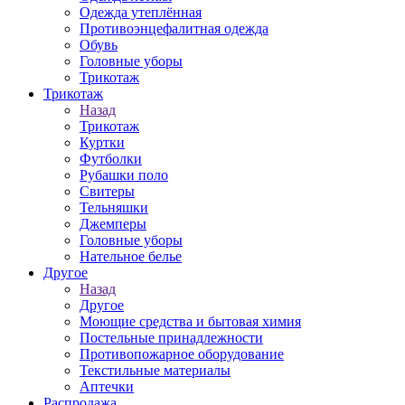
Одежда утеплённая
Противоэнцефалитная одежда
Обувь
Головные уборы
Трикотаж
Трикотаж
Назад
Трикотаж
Куртки
Футболки
Рубашки поло
Свитеры
Тельняшки
Джемперы
Головные уборы
Нательное белье
Другое
Назад
Другое
Моющие средства и бытовая химия
Постельные принадлежности
Противопожарное оборудование
Текстильные материалы
Аптечки
Распродажа