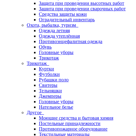
Защита при проведении высотных работ
Защита при проведении сварочных работ
Средства защиты кожи
Оградительный инвентарь
Охота, рыбалка, туризм
Одежда летняя
Одежда утеплённая
Противоэнцефалитная одежда
Обувь
Головные уборы
Трикотаж
Трикотаж
Куртки
Футболки
Рубашки поло
Свитеры
Тельняшки
Джемперы
Головные уборы
Нательное белье
Другое
Моющие средства и бытовая химия
Постельные принадлежности
Противопожарное оборудование
Текстильные материалы