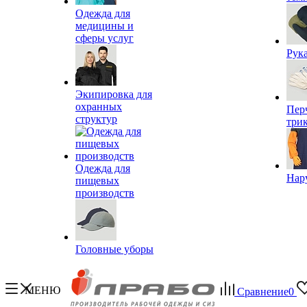
Одежда для
медицины и
сферы услуг
Рук
Экипировка для
охранных
Пер
структур
три
Одежда для
Нар
пищевых
производств
Головные уборы
МЕНЮ
Сравнение
0