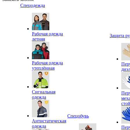
Спецодежда
Рабочая одежда
Защита р
летняя
Рабочая одежда
Пер
утеплённая
диэ
Сигнальная
Пер
одежда
мех
сто
Спецобувь
Антистатическая
одежда
Пер