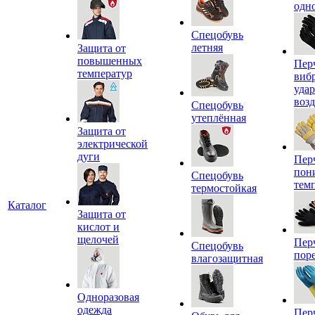
одн
Спецобувь
летняя
Защита от
повышенных
Пер
температур
виб
уда
воз
Спецобувь
утеплённая
Защита от
электрической
дуги
Пер
пон
Спецобувь
тем
термостойкая
Каталог
Защита от
кислот и
щелочей
Пер
Спецобувь
пор
влагозащитная
Одноразовая
одежда
Пер