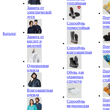
утеплённая
Защита от
электрической
дуги
Пер
пон
Спецобувь
тем
термостойкая
Каталог
Защита от
кислот и
щелочей
Пер
Спецобувь
пор
влагозащитная
Одноразовая
одежда
Пер
Обувь для
хим
охранных
сто
структур
Влагозащитная
одежда
Пер
Спецобувь
пов
медицинская
тем