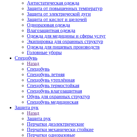
Антистатическая одежда
Защита от повышенных температур
Защита от электрической дуги
Защита от кислот и щелочей
Одноразовая одежда
Влагозащитная одежда
Одежда для медицины и сферы услуг
Экипировка для охранных структур
Одежда для пищевых производств
Головные уборы
Спецобувь
Назад
Спецобувь
Спецобувь летняя
Спецобувь утеплённая
Спецобувь термостойкая
Спецобувь влагозащитная
Обувь для охранных структур
Спецобувь медицинская
Защита рук
Назад
Защита рук
Перчатки диэлектрические
Перчатки механически стойкие
Перчатки одноразовые