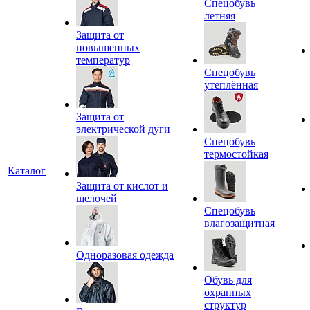
Спецобувь
летняя
Защита от
повышенных
температур
Спецобувь
утеплённая
Защита от
электрической дуги
Спецобувь
термостойкая
Каталог
Защита от кислот и
щелочей
Спецобувь
влагозащитная
Одноразовая одежда
Обувь для
охранных
структур