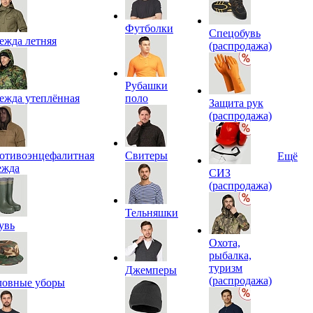
Футболки
Спецобувь
ежда летняя
(распродажа)
Рубашки
ежда утеплённая
поло
Защита рук
(распродажа)
отивоэнцефалитная
Свитеры
Ещё
ежда
СИЗ
(распродажа)
Тельняшки
увь
Охота,
рыбалка,
туризм
Джемперы
(распродажа)
ловные уборы