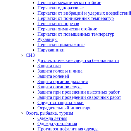
Перчатки механически стойкие
Перчатки одноразовые
Перчатки от вибраций и ударных воздействи
Перчатки от пониженных температур
Перчатки от порезов
Перчатки химически стойкие
Перчатки от повышенных температур
Рукавицы
Перчатки трикотажные
Нарукавники
СИЗ
Диэлектрические средства безопасности
Защита глаз
Защита головы и лица
Защита коленей
Защита органов дыхания
Защита органов слуха
Защита при проведении высотных работ
Защита при проведении сварочных работ
Средства защиты кожи
Оградительный инвентарь
Охота, рыбалка, туризм
Одежда летняя
Одежда утеплённая
Противоэнцефалитная одежда