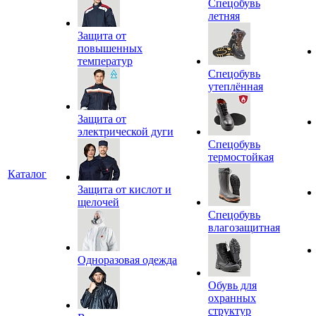
Спецобувь
летняя
Защита от
повышенных
температур
Спецобувь
утеплённая
Защита от
электрической дуги
Спецобувь
термостойкая
Каталог
Защита от кислот и
щелочей
Спецобувь
влагозащитная
Одноразовая одежда
Обувь для
охранных
структур