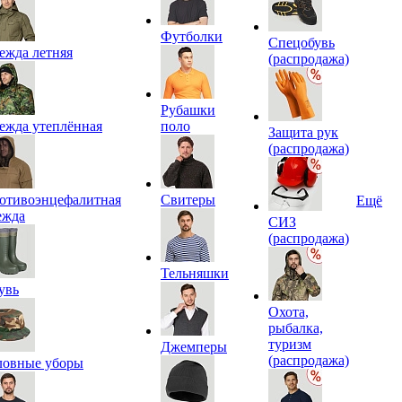
Футболки
Спецобувь
ежда летняя
(распродажа)
Рубашки
ежда утеплённая
поло
Защита рук
(распродажа)
отивоэнцефалитная
Свитеры
Ещё
ежда
СИЗ
(распродажа)
Тельняшки
увь
Охота,
рыбалка,
туризм
Джемперы
(распродажа)
ловные уборы