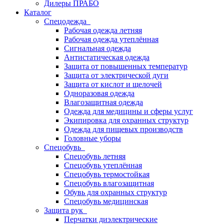
Дилеры ПРАБО
Каталог
Спецодежда
Рабочая одежда летняя
Рабочая одежда утеплённая
Сигнальная одежда
Антистатическая одежда
Защита от повышенных температур
Защита от электрической дуги
Защита от кислот и щелочей
Одноразовая одежда
Влагозащитная одежда
Одежда для медицины и сферы услуг
Экипировка для охранных структур
Одежда для пищевых производств
Головные уборы
Спецобувь
Спецобувь летняя
Спецобувь утеплённая
Спецобувь термостойкая
Спецобувь влагозащитная
Обувь для охранных структур
Спецобувь медицинская
Защита рук
Перчатки диэлектрические