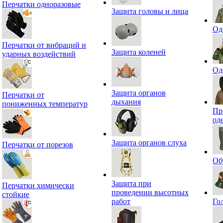
Перчатки одноразовые
Защита головы и лица
Од
Перчатки от вибраций и
Защита коленей
ударных воздействий
Од
Защита органов
Перчатки от
дыхания
пониженных температур
Пр
од
Защита органов слуха
Перчатки от порезов
Об
Защита при
Перчатки химически
проведении высотных
стойкие
работ
Го