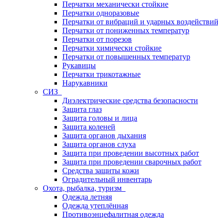
Перчатки механически стойкие
Перчатки одноразовые
Перчатки от вибраций и ударных воздействи
Перчатки от пониженных температур
Перчатки от порезов
Перчатки химически стойкие
Перчатки от повышенных температур
Рукавицы
Перчатки трикотажные
Нарукавники
СИЗ
Диэлектрические средства безопасности
Защита глаз
Защита головы и лица
Защита коленей
Защита органов дыхания
Защита органов слуха
Защита при проведении высотных работ
Защита при проведении сварочных работ
Средства защиты кожи
Оградительный инвентарь
Охота, рыбалка, туризм
Одежда летняя
Одежда утеплённая
Противоэнцефалитная одежда