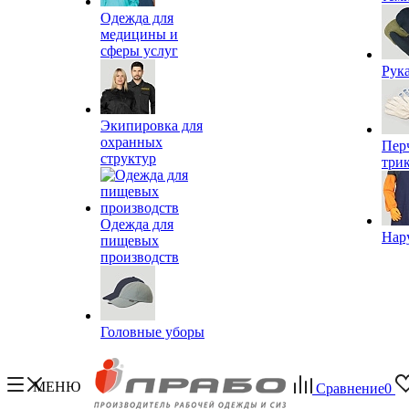
Одежда для
медицины и
сферы услуг
Рук
Экипировка для
охранных
Пер
структур
три
Одежда для
Нар
пищевых
производств
Головные уборы
МЕНЮ
Сравнение
0