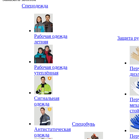
Спецодежда
Рабочая одежда
Защита р
летняя
Рабочая одежда
Пер
утеплённая
диэ
Сигнальная
Пер
одежда
мех
сто
Спецобувь
Антистатическая
одежда
Пер