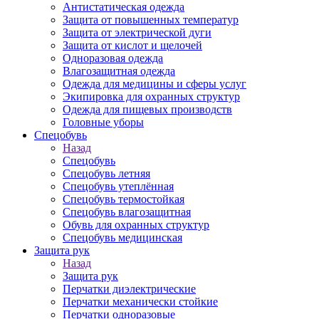
Антистатическая одежда
Защита от повышенных температур
Защита от электрической дуги
Защита от кислот и щелочей
Одноразовая одежда
Влагозащитная одежда
Одежда для медицины и сферы услуг
Экипировка для охранных структур
Одежда для пищевых производств
Головные уборы
Спецобувь
Назад
Спецобувь
Спецобувь летняя
Спецобувь утеплённая
Спецобувь термостойкая
Спецобувь влагозащитная
Обувь для охранных структур
Спецобувь медицинская
Защита рук
Назад
Защита рук
Перчатки диэлектрические
Перчатки механически стойкие
Перчатки одноразовые