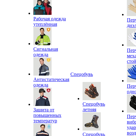
Рабочая одежда
Пер
утеплённая
диэ
Сигнальная
Пер
одежда
мех
сто
Спецобувь
Антистатическая
одежда
Пер
одн
Спецобувь
летняя
Защита от
повышенных
Пер
температур
виб
уда
воз
Спецобувь