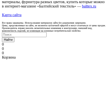
материалы, фурнитура разных цветов, купить которые можно
в интернет-магазине «Балтийский текстиль» —
balttex.ru
Карта сайта
Все права защищены. Использование материалов сайта без разрешения запрещено.
Цены, представленные на сайте, не являются публичной офертой и могут отличаться от цены продаж.
Производитель вправе вносить незначительные изменения в конструкцию, внешний вид,
комплектность изделий, не влияющие на основные потребительские свойства.
Найти
0
0
0
Корзина