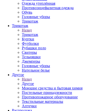
Одежда утеплённая
Противоэнцефалитная одежда
Обувь
Головные уборы
Трикотаж
Трикотаж
Назад
Трикотаж
Куртки
Футболки
Рубашки поло
Свитеры
Тельняшки
Джемперы
Головные уборы
Нательное белье
Другое
Назад
Другое
Моющие средства и бытовая химия
Постельные принадлежности
Противопожарное оборудование
Текстильные материалы
Аптечки
Распродажа