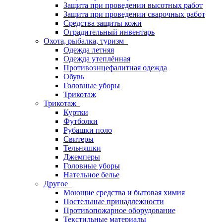
Защита при проведении высотных работ
Защита при проведении сварочных работ
Средства защиты кожи
Оградительный инвентарь
Охота, рыбалка, туризм
Одежда летняя
Одежда утеплённая
Противоэнцефалитная одежда
Обувь
Головные уборы
Трикотаж
Трикотаж
Куртки
Футболки
Рубашки поло
Свитеры
Тельняшки
Джемперы
Головные уборы
Нательное белье
Другое
Моющие средства и бытовая химия
Постельные принадлежности
Противопожарное оборудование
Текстильные материалы