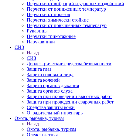
Перчатки от вибраций и ударных воздействий
Перчатки от пониженных температур
Перчатки от порезов
Перчатки химически стойкие
Перчатки от повышенных температур
Рукавицы
Перчатки трикотажные
Нарукавники
СИЗ
Назад
СИЗ
Диэлектрические средства безопасности
Защита глаз
Защита головы и лица
Защита коленей
Защита органов дыхания
Защита органов слуха
Защита при проведении высотных работ
Защита при проведении сварочных работ
Средства защиты кожи
Оградительный инвентарь
Охота, рыбалка, туризм
Назад
Охота, рыбалка, туризм
Одежда летняя