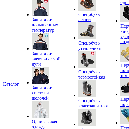
одн
Спецобувь
летняя
Защита от
повышенных
Пер
температур
виб
уда
воз
Спецобувь
утеплённая
Защита от
электрической
дуги
Пер
пон
Спецобувь
тем
термостойкая
Каталог
Защита от
кислот и
щелочей
Пер
Спецобувь
пор
влагозащитная
Одноразовая
одежда
Пер