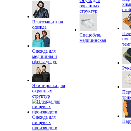
Обувь для
хим
охранных
сто
структур
Влагозащитная
одежда
Пер
Спецобувь
пов
медицинская
тем
Одежда для
медицины и
сферы услуг
Рук
Экипировка для
охранных
Пер
структур
три
Одежда для
Нар
пищевых
производств