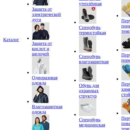
утеплённая
Защита от
электрической
дуги
Пер
пон
Спецобувь
тем
термостойкая
Каталог
Защита от
кислот и
щелочей
Пер
Спецобувь
пор
влагозащитная
Одноразовая
одежда
Пер
Обувь для
хим
охранных
сто
структур
Влагозащитная
одежда
Пер
Спецобувь
пов
медицинская
тем