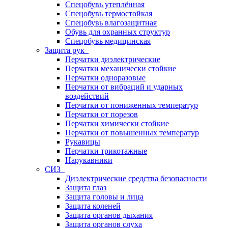
Спецобувь утеплённая
Спецобувь термостойкая
Спецобувь влагозащитная
Обувь для охранных структур
Спецобувь медицинская
Защита рук
Перчатки диэлектрические
Перчатки механически стойкие
Перчатки одноразовые
Перчатки от вибраций и ударных
воздействий
Перчатки от пониженных температур
Перчатки от порезов
Перчатки химически стойкие
Перчатки от повышенных температур
Рукавицы
Перчатки трикотажные
Нарукавники
СИЗ
Диэлектрические средства безопасности
Защита глаз
Защита головы и лица
Защита коленей
Защита органов дыхания
Защита органов слуха