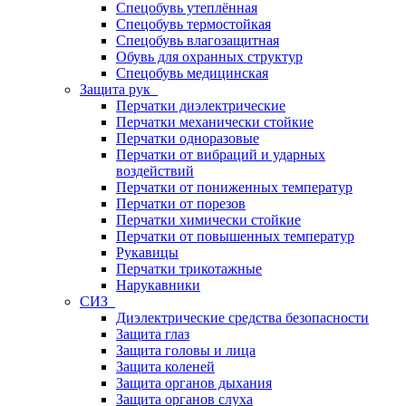
Спецобувь утеплённая
Спецобувь термостойкая
Спецобувь влагозащитная
Обувь для охранных структур
Спецобувь медицинская
Защита рук
Перчатки диэлектрические
Перчатки механически стойкие
Перчатки одноразовые
Перчатки от вибраций и ударных
воздействий
Перчатки от пониженных температур
Перчатки от порезов
Перчатки химически стойкие
Перчатки от повышенных температур
Рукавицы
Перчатки трикотажные
Нарукавники
СИЗ
Диэлектрические средства безопасности
Защита глаз
Защита головы и лица
Защита коленей
Защита органов дыхания
Защита органов слуха