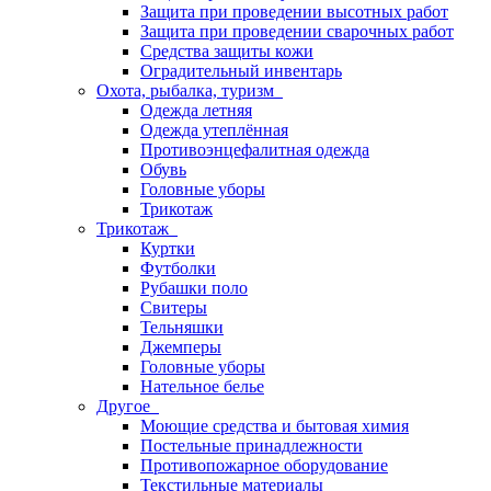
Защита при проведении высотных работ
Защита при проведении сварочных работ
Средства защиты кожи
Оградительный инвентарь
Охота, рыбалка, туризм
Одежда летняя
Одежда утеплённая
Противоэнцефалитная одежда
Обувь
Головные уборы
Трикотаж
Трикотаж
Куртки
Футболки
Рубашки поло
Свитеры
Тельняшки
Джемперы
Головные уборы
Нательное белье
Другое
Моющие средства и бытовая химия
Постельные принадлежности
Противопожарное оборудование
Текстильные материалы