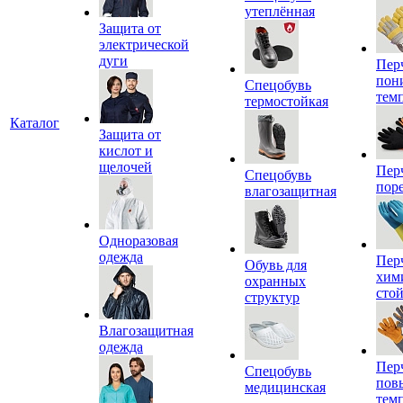
утеплённая
Защита от
электрической
дуги
Пер
пон
Спецобувь
тем
термостойкая
Каталог
Защита от
кислот и
щелочей
Пер
Спецобувь
пор
влагозащитная
Одноразовая
одежда
Пер
Обувь для
хим
охранных
сто
структур
Влагозащитная
одежда
Пер
Спецобувь
пов
медицинская
тем