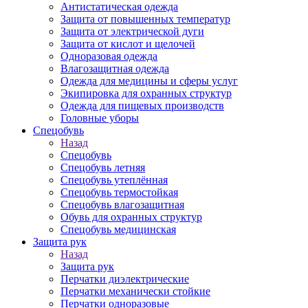
Антистатическая одежда
Защита от повышенных температур
Защита от электрической дуги
Защита от кислот и щелочей
Одноразовая одежда
Влагозащитная одежда
Одежда для медицины и сферы услуг
Экипировка для охранных структур
Одежда для пищевых производств
Головные уборы
Спецобувь
Назад
Спецобувь
Спецобувь летняя
Спецобувь утеплённая
Спецобувь термостойкая
Спецобувь влагозащитная
Обувь для охранных структур
Спецобувь медицинская
Защита рук
Назад
Защита рук
Перчатки диэлектрические
Перчатки механически стойкие
Перчатки одноразовые