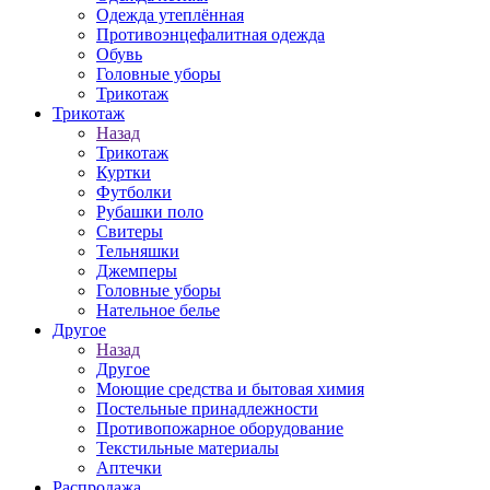
Одежда утеплённая
Противоэнцефалитная одежда
Обувь
Головные уборы
Трикотаж
Трикотаж
Назад
Трикотаж
Куртки
Футболки
Рубашки поло
Свитеры
Тельняшки
Джемперы
Головные уборы
Нательное белье
Другое
Назад
Другое
Моющие средства и бытовая химия
Постельные принадлежности
Противопожарное оборудование
Текстильные материалы
Аптечки
Распродажа