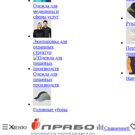
Одежда для
медицины и
сферы услуг
Рук
Экипировка для
охранных
Пер
структур
три
Одежда для
Нар
пищевых
производств
Головные уборы
МЕНЮ
Сравнение
0