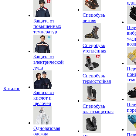
одн
Спецобувь
летняя
Защита от
повышенных
Пер
температур
виб
уда
воз
Спецобувь
утеплённая
Защита от
электрической
дуги
Пер
пон
Спецобувь
тем
термостойкая
Каталог
Защита от
кислот и
щелочей
Пер
Спецобувь
пор
влагозащитная
Одноразовая
одежда
Пер