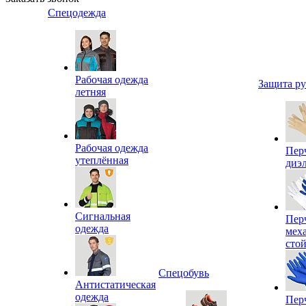
Спецодежда
Рабочая одежда
Защита р
летняя
Рабочая одежда
Пер
утеплённая
диэ
Сигнальная
Пер
одежда
мех
сто
Спецобувь
Антистатическая
одежда
Пер