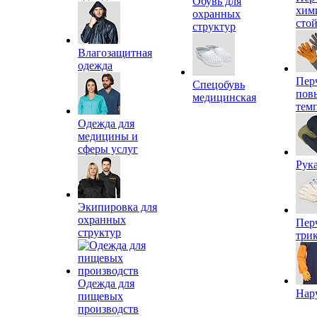
Обувь для
хим
охранных
сто
структур
Влагозащитная
одежда
Пер
Спецобувь
пов
медицинская
тем
Одежда для
медицины и
сферы услуг
Рук
Экипировка для
охранных
Пер
структур
три
Одежда для
Нар
пищевых
производств