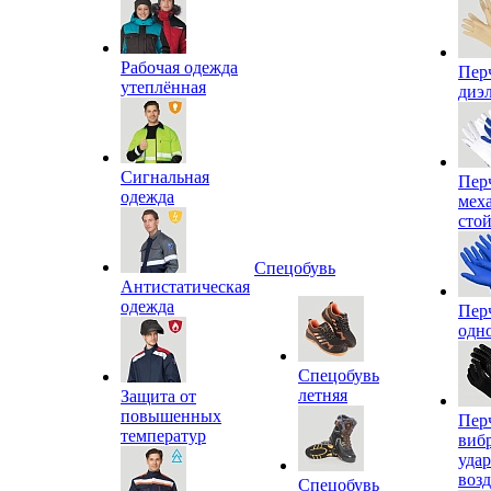
Рабочая одежда
Пер
утеплённая
диэ
Сигнальная
Пер
одежда
мех
сто
Спецобувь
Антистатическая
одежда
Пер
одн
Спецобувь
летняя
Защита от
повышенных
Пер
температур
виб
уда
воз
Спецобувь