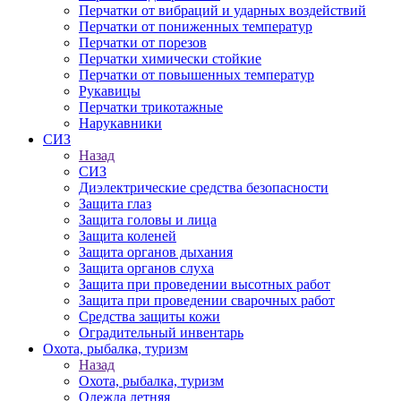
Перчатки от вибраций и ударных воздействий
Перчатки от пониженных температур
Перчатки от порезов
Перчатки химически стойкие
Перчатки от повышенных температур
Рукавицы
Перчатки трикотажные
Нарукавники
СИЗ
Назад
СИЗ
Диэлектрические средства безопасности
Защита глаз
Защита головы и лица
Защита коленей
Защита органов дыхания
Защита органов слуха
Защита при проведении высотных работ
Защита при проведении сварочных работ
Средства защиты кожи
Оградительный инвентарь
Охота, рыбалка, туризм
Назад
Охота, рыбалка, туризм
Одежда летняя