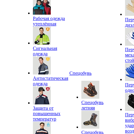
Рабочая одежда
Пер
утеплённая
диэ
Сигнальная
Пер
одежда
мех
сто
Спецобувь
Антистатическая
одежда
Пер
одн
Спецобувь
летняя
Защита от
повышенных
Пер
температур
виб
уда
воз
Спецобувь