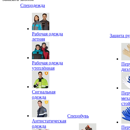
Спецодежда
Рабочая одежда
Защита р
летняя
Рабочая одежда
Пер
утеплённая
диэ
Сигнальная
Пер
одежда
мех
сто
Спецобувь
Антистатическая
одежда
Пер