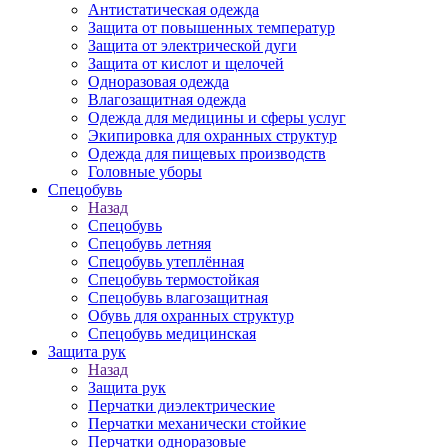
Антистатическая одежда
Защита от повышенных температур
Защита от электрической дуги
Защита от кислот и щелочей
Одноразовая одежда
Влагозащитная одежда
Одежда для медицины и сферы услуг
Экипировка для охранных структур
Одежда для пищевых производств
Головные уборы
Спецобувь
Назад
Спецобувь
Спецобувь летняя
Спецобувь утеплённая
Спецобувь термостойкая
Спецобувь влагозащитная
Обувь для охранных структур
Спецобувь медицинская
Защита рук
Назад
Защита рук
Перчатки диэлектрические
Перчатки механически стойкие
Перчатки одноразовые