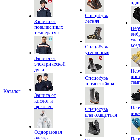
одн
Спецобувь
летняя
Защита от
повышенных
Пер
температур
виб
уда
воз
Спецобувь
утеплённая
Защита от
электрической
дуги
Пер
пон
Спецобувь
тем
термостойкая
Каталог
Защита от
кислот и
щелочей
Пер
Спецобувь
пор
влагозащитная
Одноразовая
одежда
Пер