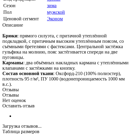
Сезон
зима
Пол
мужской
Ценовой сегмент
Эконом
Описание
Брюки
: прямого силуэта, с притачной утеплённой
подкладкой, с притачным высоким утеплённым поясом, со
съёмными бретелями с фастексами. Центральной застёжка
гульфика на молнию, пояс застёгивается спереди на две
пуговицы.
Карманы
: два объёмных накладных кармана с утеплёнными
клапанами с застёжками на кнопку.
Состав основной ткани
: Оксфорд-210 (100% полиэстер),
плотность 95 г/м², ПУ 1000 (водонепроницаемость 1000 мм
в.с.).
Отзывы
Отзывы
Нет оценок
Оставить отзыв
Загрузка отзывов...
Таблица размеров