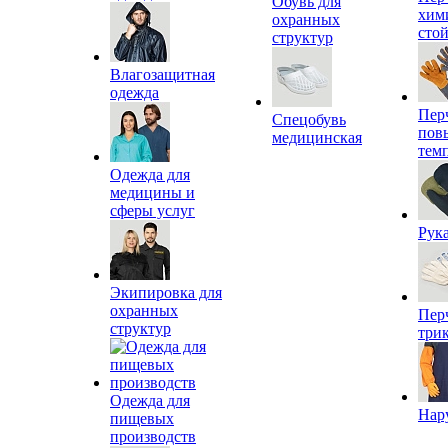
Обувь для
хим
охранных
сто
структур
Влагозащитная
одежда
Пер
Спецобувь
пов
медицинская
тем
Одежда для
медицины и
сферы услуг
Рук
Экипировка для
охранных
Пер
структур
три
Одежда для
Нар
пищевых
производств