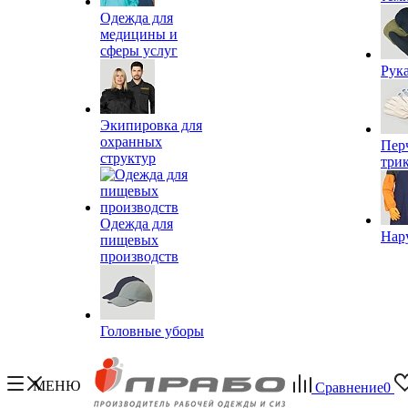
Одежда для
медицины и
сферы услуг
Рук
Экипировка для
охранных
Пер
структур
три
Одежда для
Нар
пищевых
производств
Головные уборы
МЕНЮ
Сравнение
0