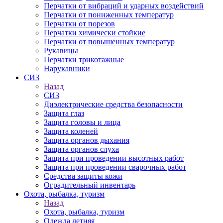
Перчатки от вибраций и ударных воздействий
Перчатки от пониженных температур
Перчатки от порезов
Перчатки химически стойкие
Перчатки от повышенных температур
Рукавицы
Перчатки трикотажные
Нарукавники
СИЗ
Назад
СИЗ
Диэлектрические средства безопасности
Защита глаз
Защита головы и лица
Защита коленей
Защита органов дыхания
Защита органов слуха
Защита при проведении высотных работ
Защита при проведении сварочных работ
Средства защиты кожи
Оградительный инвентарь
Охота, рыбалка, туризм
Назад
Охота, рыбалка, туризм
Одежда летняя