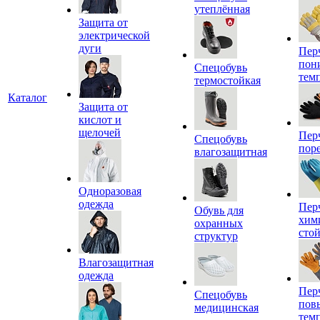
утеплённая
Защита от
электрической
дуги
Пер
пон
Спецобувь
тем
термостойкая
Каталог
Защита от
кислот и
щелочей
Пер
Спецобувь
пор
влагозащитная
Одноразовая
одежда
Пер
Обувь для
хим
охранных
сто
структур
Влагозащитная
одежда
Пер
Спецобувь
пов
медицинская
тем