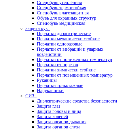
Спецобувь утеплённая
Спецобувь термостойкая
Спецобувь влагозащитная
Обувь для охранных структур
Спецобувь медицинская
Защита рук
Перчатки диэлектрические
Перчатки механически стойкие
Перчатки одноразовые
Перчатки от вибраций и ударных
воздействий
Перчатки от пониженных температур
Перчатки от порезов
Перчатки химически стойкие
Перчатки от повышенных температур
Рукавицы
Перчатки трикотажные
Нарукавники
СИЗ
Диэлектрические средства безопасности
Защита глаз
Защита головы и лица
Защита коленей
Защита органов дыхания
Защита органов слуха