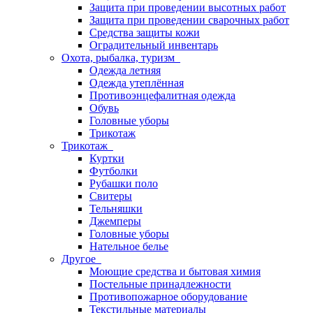
Защита при проведении высотных работ
Защита при проведении сварочных работ
Средства защиты кожи
Оградительный инвентарь
Охота, рыбалка, туризм
Одежда летняя
Одежда утеплённая
Противоэнцефалитная одежда
Обувь
Головные уборы
Трикотаж
Трикотаж
Куртки
Футболки
Рубашки поло
Свитеры
Тельняшки
Джемперы
Головные уборы
Нательное белье
Другое
Моющие средства и бытовая химия
Постельные принадлежности
Противопожарное оборудование
Текстильные материалы