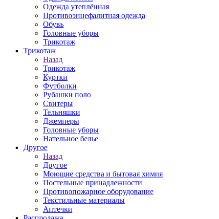
Одежда утеплённая
Противоэнцефалитная одежда
Обувь
Головные уборы
Трикотаж
Трикотаж
Назад
Трикотаж
Куртки
Футболки
Рубашки поло
Свитеры
Тельняшки
Джемперы
Головные уборы
Нательное белье
Другое
Назад
Другое
Моющие средства и бытовая химия
Постельные принадлежности
Противопожарное оборудование
Текстильные материалы
Аптечки
Распродажа