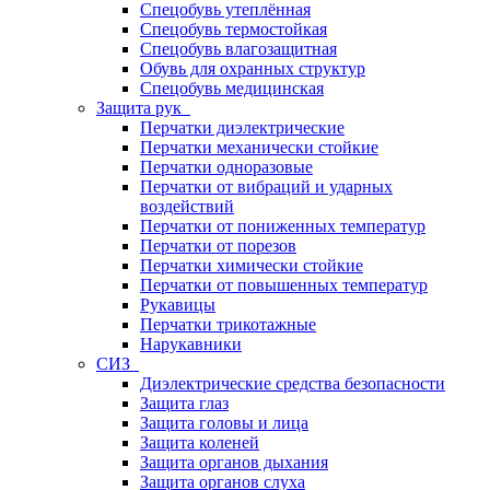
Спецобувь утеплённая
Спецобувь термостойкая
Спецобувь влагозащитная
Обувь для охранных структур
Спецобувь медицинская
Защита рук
Перчатки диэлектрические
Перчатки механически стойкие
Перчатки одноразовые
Перчатки от вибраций и ударных
воздействий
Перчатки от пониженных температур
Перчатки от порезов
Перчатки химически стойкие
Перчатки от повышенных температур
Рукавицы
Перчатки трикотажные
Нарукавники
СИЗ
Диэлектрические средства безопасности
Защита глаз
Защита головы и лица
Защита коленей
Защита органов дыхания
Защита органов слуха