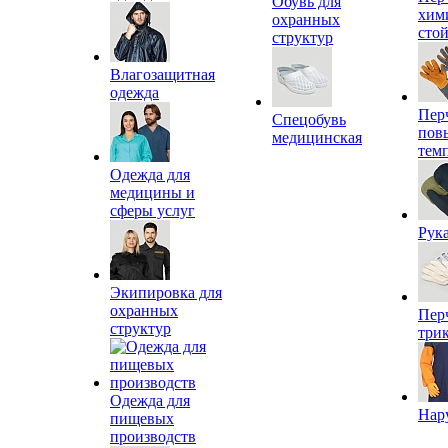
Обувь для
хим
охранных
сто
структур
Влагозащитная
одежда
Пер
Спецобувь
пов
медицинская
тем
Одежда для
медицины и
сферы услуг
Рук
Экипировка для
охранных
Пер
структур
три
Одежда для
Нар
пищевых
производств