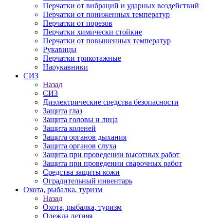
Перчатки от вибраций и ударных воздействий
Перчатки от пониженных температур
Перчатки от порезов
Перчатки химически стойкие
Перчатки от повышенных температур
Рукавицы
Перчатки трикотажные
Нарукавники
СИЗ
Назад
СИЗ
Диэлектрические средства безопасности
Защита глаз
Защита головы и лица
Защита коленей
Защита органов дыхания
Защита органов слуха
Защита при проведении высотных работ
Защита при проведении сварочных работ
Средства защиты кожи
Оградительный инвентарь
Охота, рыбалка, туризм
Назад
Охота, рыбалка, туризм
Одежда летняя