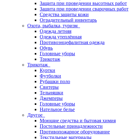
Защита при проведении высотных работ
Защита при проведении сварочных работ
Средства защиты кожи
Оградительный инвентарь
Охота, рыбалка, туризм
Одежда летняя
Одежда утеплённая
Противоэнцефалитная одежда
Обувь
Головные уборы
Трикотаж
Трикотаж
Куртки
Футболки
Рубашки поло
Свитеры
Тельняшки
Джемперы
Головные уборы
Нательное белье
Другое
Моющие средства и бытовая химия
Постельные принадлежности
Противопожарное оборудование
Текстильные материалы