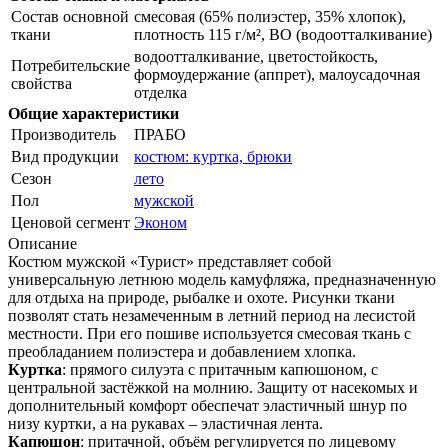
Состав основной
смесовая (65% полиэстер, 35% хлопок),
ткани
плотность 115 г/м², ВО (водоотталкивание)
водоотталкивание, цветостойкость,
Потребительские
формоудержание (аппрет), малоусадочная
свойства
отделка
Общие характеристики
Производитель
ПРАБО
Вид продукции
костюм: куртка, брюки
Сезон
лето
Пол
мужской
Ценовой сегмент
Эконом
Описание
Костюм мужской «Турист» представляет собой
универсальную летнюю модель камуфляжа, предназначенную
для отдыха на природе, рыбалке и охоте. Рисунки ткани
позволят стать незамеченным в летний период на лесистой
местности. При его пошиве используется смесовая ткань с
преобладанием полиэстера и добавлением хлопка.
Куртка
: прямого силуэта с притачным капюшоном, с
центральной застёжкой на молнию. Защиту от насекомых и
дополнительный комфорт обеспечат эластичный шнур по
низу куртки, а на рукавах – эластичная лента.
Капюшон
: притачной, объём регулируется по лицевому