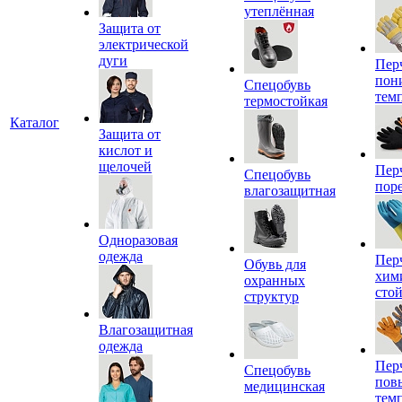
утеплённая
Защита от
электрической
дуги
Пер
пон
Спецобувь
тем
термостойкая
Каталог
Защита от
кислот и
щелочей
Пер
Спецобувь
пор
влагозащитная
Одноразовая
одежда
Пер
Обувь для
хим
охранных
сто
структур
Влагозащитная
одежда
Пер
Спецобувь
пов
медицинская
тем