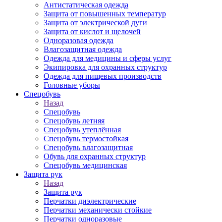
Антистатическая одежда
Защита от повышенных температур
Защита от электрической дуги
Защита от кислот и щелочей
Одноразовая одежда
Влагозащитная одежда
Одежда для медицины и сферы услуг
Экипировка для охранных структур
Одежда для пищевых производств
Головные уборы
Спецобувь
Назад
Спецобувь
Спецобувь летняя
Спецобувь утеплённая
Спецобувь термостойкая
Спецобувь влагозащитная
Обувь для охранных структур
Спецобувь медицинская
Защита рук
Назад
Защита рук
Перчатки диэлектрические
Перчатки механически стойкие
Перчатки одноразовые