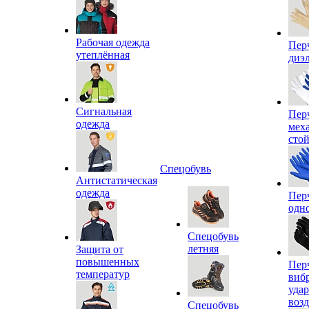
Рабочая одежда
Пер
утеплённая
диэ
Сигнальная
Пер
одежда
мех
сто
Спецобувь
Антистатическая
одежда
Пер
одн
Спецобувь
летняя
Защита от
повышенных
Пер
температур
виб
уда
воз
Спецобувь