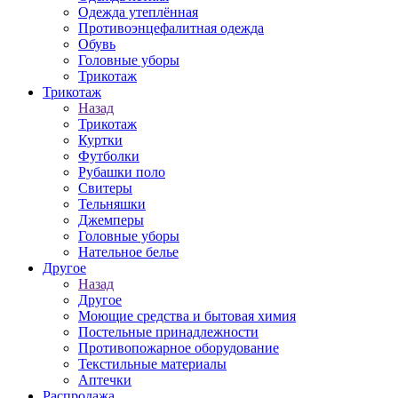
Одежда утеплённая
Противоэнцефалитная одежда
Обувь
Головные уборы
Трикотаж
Трикотаж
Назад
Трикотаж
Куртки
Футболки
Рубашки поло
Свитеры
Тельняшки
Джемперы
Головные уборы
Нательное белье
Другое
Назад
Другое
Моющие средства и бытовая химия
Постельные принадлежности
Противопожарное оборудование
Текстильные материалы
Аптечки
Распродажа