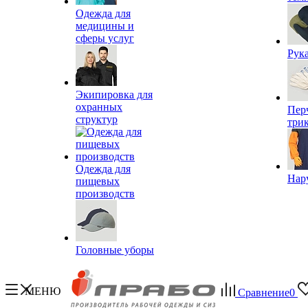
Одежда для
медицины и
сферы услуг
Рук
Экипировка для
охранных
Пер
структур
три
Одежда для
Нар
пищевых
производств
Головные уборы
МЕНЮ
Сравнение
0