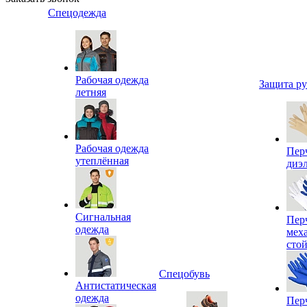
Спецодежда
Рабочая одежда
Защита р
летняя
Рабочая одежда
Пер
утеплённая
диэ
Сигнальная
Пер
одежда
мех
сто
Спецобувь
Антистатическая
одежда
Пер