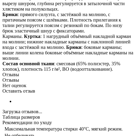
вырезу шнуром, глубина регулируется в затылочной части
хлястиком на полукольцах.
Брюки
: прямого силуэта, с застёжкой на молнию, с
притачным поясом с шлёвками. Плотность прилегания к
талии регулируется поясом с резинкой по бокам. По низу
брюк эластичный шнур с фиксаторами.
Карманы.
Куртка
: 1 нагрудный объёмный накладной карман
на молнии; нижние накладные карманы с наклонной линией
входа с застёжкой на молнию.
Брюки
: боковые карманы;
выше линии колена боковые объёмные накладные карманы на
молнии.
Состав основной ткани
: смесовая (65% полиэстер, 35%
хлопок), плотность 115 г/м², ВО (водоотталкивание).
Отзывы
Отзывы
Нет оценок
Оставить отзыв
Загрузка отзывов...
Таблица размеров
Рекомендации по уходу
Максимальная температура стирки 40°C, мягкий режим.
Не отбеливать.