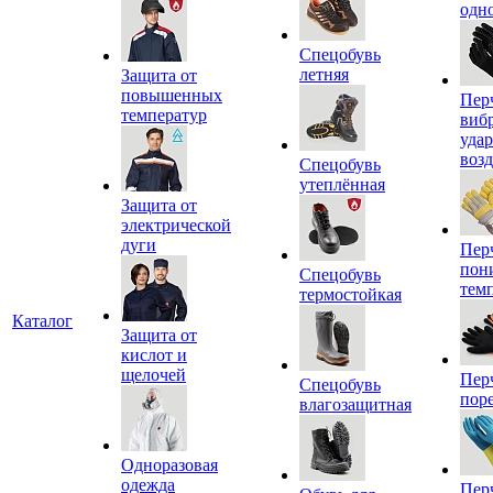
одн
Спецобувь
летняя
Защита от
повышенных
Пер
температур
виб
уда
воз
Спецобувь
утеплённая
Защита от
электрической
дуги
Пер
пон
Спецобувь
тем
термостойкая
Каталог
Защита от
кислот и
щелочей
Пер
Спецобувь
пор
влагозащитная
Одноразовая
одежда
Пер