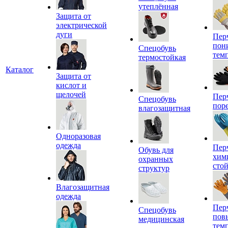
утеплённая
Защита от
электрической
дуги
Пер
пон
Спецобувь
тем
термостойкая
Каталог
Защита от
кислот и
щелочей
Пер
Спецобувь
пор
влагозащитная
Одноразовая
одежда
Пер
Обувь для
хим
охранных
сто
структур
Влагозащитная
одежда
Пер
Спецобувь
пов
медицинская
тем