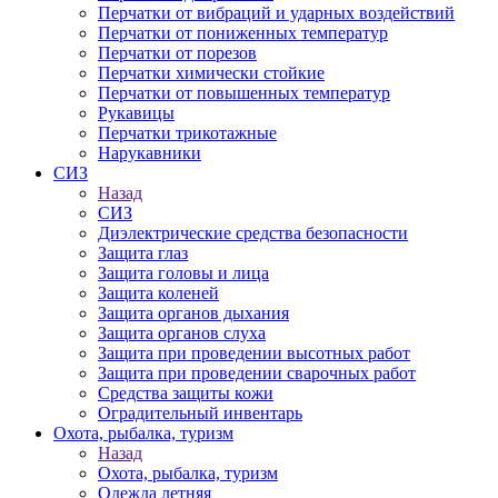
Перчатки от вибраций и ударных воздействий
Перчатки от пониженных температур
Перчатки от порезов
Перчатки химически стойкие
Перчатки от повышенных температур
Рукавицы
Перчатки трикотажные
Нарукавники
СИЗ
Назад
СИЗ
Диэлектрические средства безопасности
Защита глаз
Защита головы и лица
Защита коленей
Защита органов дыхания
Защита органов слуха
Защита при проведении высотных работ
Защита при проведении сварочных работ
Средства защиты кожи
Оградительный инвентарь
Охота, рыбалка, туризм
Назад
Охота, рыбалка, туризм
Одежда летняя