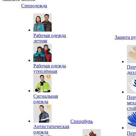
Спецодежда
Рабочая одежда
Защита р
летняя
Рабочая одежда
Пер
утеплённая
диэ
Сигнальная
Пер
одежда
мех
сто
Спецобувь
Антистатическая
одежда
Пер