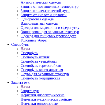
Антистатическая одежда
Защита от повышенных температур
Защита от электрической дуги
Защита от кислот и щелочей
Одноразовая одежда
Влагозащитная одежда
Одежда для медицины и сферы услуг
Экипировка для охранных структур
Одежда для пищевых производств
Головные уборы
Спецобувь
Назад
Спецобувь
Спецобувь летняя
Спецобувь утеплённая
Спецобувь термостойкая
Спецобувь влагозащитная
Обувь для охранных структур
Спецобувь медицинская
Защита рук
Назад
Защита рук
Перчатки диэлектрические
Перчатки механически стойкие
Перчатки одноразовые