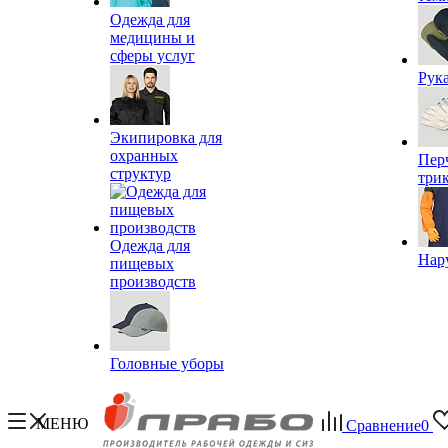
Одежда для
медицины и
сферы услуг
Рук
Экипировка для
охранных
Пер
структур
три
Одежда для
Нар
пищевых
производств
Головные уборы
МЕНЮ
Сравнение
0