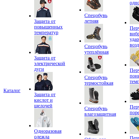
одн
Спецобувь
летняя
Защита от
повышенных
Пер
температур
виб
уда
воз
Спецобувь
утеплённая
Защита от
электрической
дуги
Пер
пон
Спецобувь
тем
термостойкая
Каталог
Защита от
кислот и
щелочей
Пер
Спецобувь
пор
влагозащитная
Одноразовая
одежда
Пер