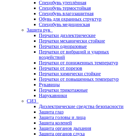
Спецобувь утеплённая
Спецобувь термостойкая
Спецобувь влагозащитная
Обувь для охранных структур
Спецобувь медицинская
Защита рук
Перчатки диэлектрические
Перчатки механически стойкие
Перчатки одноразовые
Перчатки от вибраций и ударных
воздействий
Перчатки от пониженных температур
Перчатки от порезов
Перчатки химически стойкие
Перчатки от повышенных температур
Рукавицы
Перчатки трикотажные
Нарукавники
СИЗ
Диэлектрические средства безопасности
Защита глаз
Защита головы и лица
Защита коленей
Защита органов дыхания
Защита органов слуха