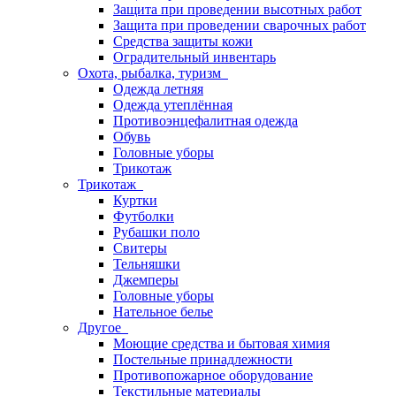
Защита при проведении высотных работ
Защита при проведении сварочных работ
Средства защиты кожи
Оградительный инвентарь
Охота, рыбалка, туризм
Одежда летняя
Одежда утеплённая
Противоэнцефалитная одежда
Обувь
Головные уборы
Трикотаж
Трикотаж
Куртки
Футболки
Рубашки поло
Свитеры
Тельняшки
Джемперы
Головные уборы
Нательное белье
Другое
Моющие средства и бытовая химия
Постельные принадлежности
Противопожарное оборудование
Текстильные материалы