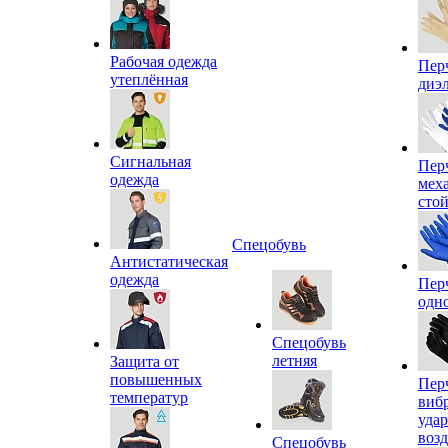
Рабочая одежда
Пер
утеплённая
диэ
Сигнальная
Пер
одежда
мех
сто
Спецобувь
Антистатическая
одежда
Пер
одн
Спецобувь
летняя
Защита от
повышенных
Пер
температур
виб
уда
воз
Спецобувь