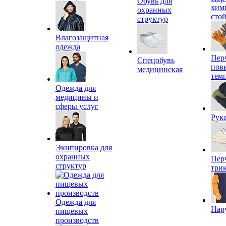
Обувь для
хим
охранных
сто
структур
Влагозащитная
одежда
Пер
Спецобувь
пов
медицинская
тем
Одежда для
медицины и
сферы услуг
Рук
Экипировка для
охранных
Пер
структур
три
Одежда для
Нар
пищевых
производств