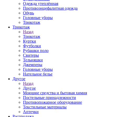
Одежда утеплённая
Противоэнцефалитная одежда
Обувь
Головные уборы
Трикотаж
Трикотаж
Назад
Трикотаж
Куртки
Футболки
Рубашки поло
Свитеры
Тельняшки
Джемперы
Головные уборы
Нательное белье
Другое
Назад
Другое
Моющие средства и бытовая химия
Постельные принадлежности
Противопожарное оборудование
Текстильные материалы
Аптечки
Распродажа