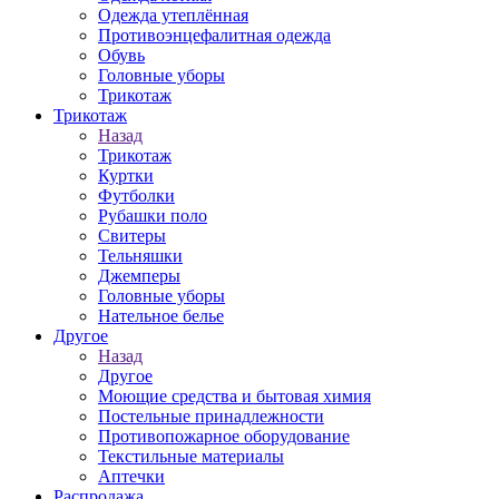
Одежда утеплённая
Противоэнцефалитная одежда
Обувь
Головные уборы
Трикотаж
Трикотаж
Назад
Трикотаж
Куртки
Футболки
Рубашки поло
Свитеры
Тельняшки
Джемперы
Головные уборы
Нательное белье
Другое
Назад
Другое
Моющие средства и бытовая химия
Постельные принадлежности
Противопожарное оборудование
Текстильные материалы
Аптечки
Распродажа