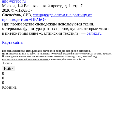
info@prabo.ru
Москва, 1-й Вешняковский проезд, д. 1, стр. 7
2026 © «ПРАБО»
Спецобувь, СИЗ,
спецодежда оптом и в розницу от
производителя «ПРАБО»
При производстве спецодежды используются ткани,
материалы, фурнитура разных цветов, купить которые можно
в интернет-магазине «Балтийский текстиль» —
balttex.ru
Карта сайта
Все права защищены. Использование материалов сайта без разрешения запрещено.
Цены, представленные на сайте, не являются публичной офертой и могут отличаться от цены продаж.
Производитель вправе вносить незначительные изменения в конструкцию, внешний вид,
комплектность изделий, не влияющие на основные потребительские свойства.
Найти
0
0
0
Корзина