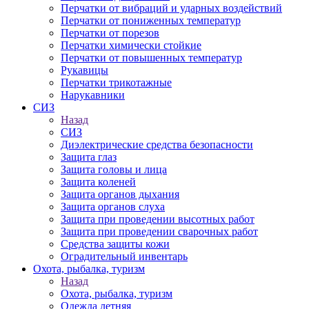
Перчатки от вибраций и ударных воздействий
Перчатки от пониженных температур
Перчатки от порезов
Перчатки химически стойкие
Перчатки от повышенных температур
Рукавицы
Перчатки трикотажные
Нарукавники
СИЗ
Назад
СИЗ
Диэлектрические средства безопасности
Защита глаз
Защита головы и лица
Защита коленей
Защита органов дыхания
Защита органов слуха
Защита при проведении высотных работ
Защита при проведении сварочных работ
Средства защиты кожи
Оградительный инвентарь
Охота, рыбалка, туризм
Назад
Охота, рыбалка, туризм
Одежда летняя