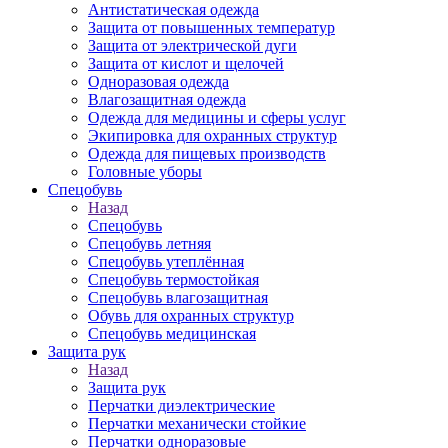
Антистатическая одежда
Защита от повышенных температур
Защита от электрической дуги
Защита от кислот и щелочей
Одноразовая одежда
Влагозащитная одежда
Одежда для медицины и сферы услуг
Экипировка для охранных структур
Одежда для пищевых производств
Головные уборы
Спецобувь
Назад
Спецобувь
Спецобувь летняя
Спецобувь утеплённая
Спецобувь термостойкая
Спецобувь влагозащитная
Обувь для охранных структур
Спецобувь медицинская
Защита рук
Назад
Защита рук
Перчатки диэлектрические
Перчатки механически стойкие
Перчатки одноразовые