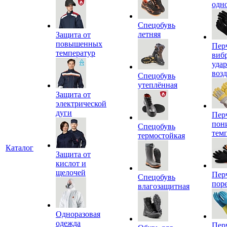
одн
Спецобувь
летняя
Защита от
повышенных
Пер
температур
виб
уда
воз
Спецобувь
утеплённая
Защита от
электрической
дуги
Пер
пон
Спецобувь
тем
термостойкая
Каталог
Защита от
кислот и
щелочей
Пер
Спецобувь
пор
влагозащитная
Одноразовая
одежда
Пер