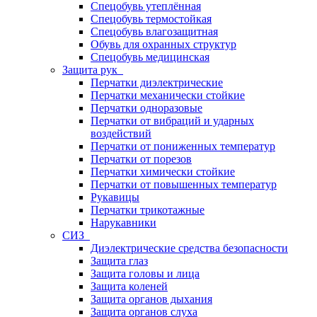
Спецобувь утеплённая
Спецобувь термостойкая
Спецобувь влагозащитная
Обувь для охранных структур
Спецобувь медицинская
Защита рук
Перчатки диэлектрические
Перчатки механически стойкие
Перчатки одноразовые
Перчатки от вибраций и ударных
воздействий
Перчатки от пониженных температур
Перчатки от порезов
Перчатки химически стойкие
Перчатки от повышенных температур
Рукавицы
Перчатки трикотажные
Нарукавники
СИЗ
Диэлектрические средства безопасности
Защита глаз
Защита головы и лица
Защита коленей
Защита органов дыхания
Защита органов слуха