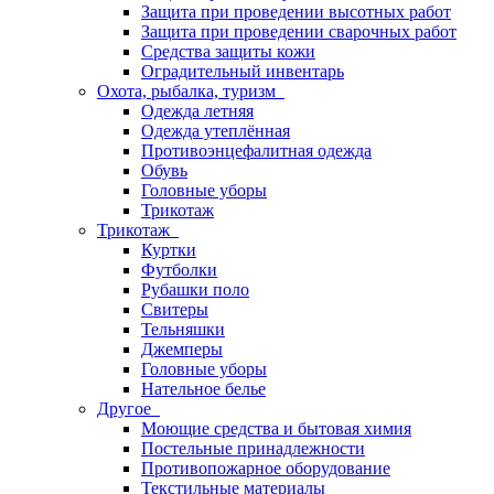
Защита при проведении высотных работ
Защита при проведении сварочных работ
Средства защиты кожи
Оградительный инвентарь
Охота, рыбалка, туризм
Одежда летняя
Одежда утеплённая
Противоэнцефалитная одежда
Обувь
Головные уборы
Трикотаж
Трикотаж
Куртки
Футболки
Рубашки поло
Свитеры
Тельняшки
Джемперы
Головные уборы
Нательное белье
Другое
Моющие средства и бытовая химия
Постельные принадлежности
Противопожарное оборудование
Текстильные материалы