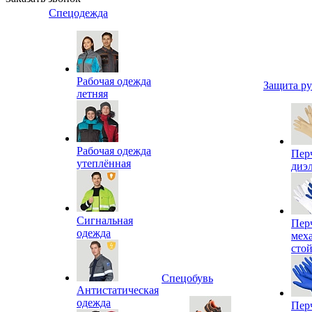
Спецодежда
Рабочая одежда
Защита р
летняя
Рабочая одежда
Пер
утеплённая
диэ
Сигнальная
Пер
одежда
мех
сто
Спецобувь
Антистатическая
одежда
Пер