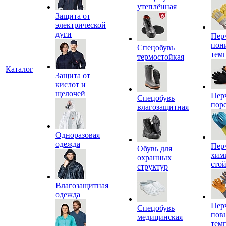
утеплённая
Защита от
электрической
дуги
Пер
пон
Спецобувь
тем
термостойкая
Каталог
Защита от
кислот и
щелочей
Пер
Спецобувь
пор
влагозащитная
Одноразовая
одежда
Пер
Обувь для
хим
охранных
сто
структур
Влагозащитная
одежда
Пер
Спецобувь
пов
медицинская
тем