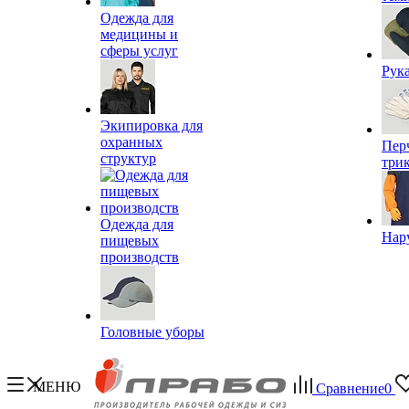
Одежда для
медицины и
сферы услуг
Рук
Экипировка для
охранных
Пер
структур
три
Одежда для
Нар
пищевых
производств
Головные уборы
МЕНЮ
Сравнение
0