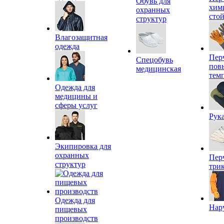
Обувь для
хим
охранных
сто
структур
Влагозащитная
одежда
Пер
Спецобувь
пов
медицинская
тем
Одежда для
медицины и
сферы услуг
Рук
Экипировка для
охранных
Пер
структур
три
Одежда для
Нар
пищевых
производств