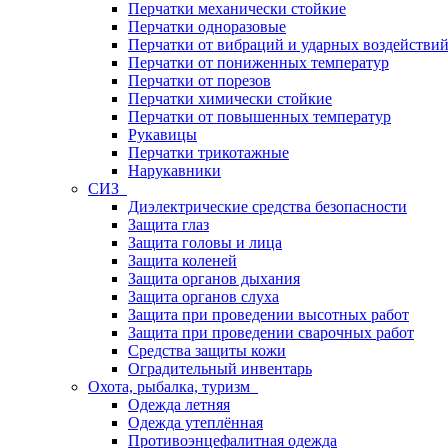
Перчатки механически стойкие
Перчатки одноразовые
Перчатки от вибраций и ударных воздействи
Перчатки от пониженных температур
Перчатки от порезов
Перчатки химически стойкие
Перчатки от повышенных температур
Рукавицы
Перчатки трикотажные
Нарукавники
СИЗ
Диэлектрические средства безопасности
Защита глаз
Защита головы и лица
Защита коленей
Защита органов дыхания
Защита органов слуха
Защита при проведении высотных работ
Защита при проведении сварочных работ
Средства защиты кожи
Оградительный инвентарь
Охота, рыбалка, туризм
Одежда летняя
Одежда утеплённая
Противоэнцефалитная одежда