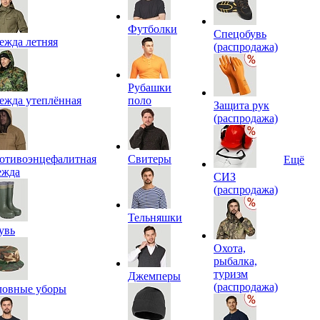
Футболки
Спецобувь
ежда летняя
(распродажа)
Рубашки
ежда утеплённая
поло
Защита рук
(распродажа)
отивоэнцефалитная
Свитеры
Ещё
ежда
СИЗ
(распродажа)
Тельняшки
увь
Охота,
рыбалка,
туризм
Джемперы
(распродажа)
ловные уборы