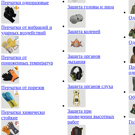
Перчатки одноразовые
Защита головы и лица
Од
Перчатки от вибраций и
Защита коленей
ударных воздействий
Од
Защита органов
Перчатки от
дыхания
пониженных температур
Пр
од
Защита органов слуха
Перчатки от порезов
Об
Защита при
Перчатки химически
проведении высотных
стойкие
работ
Го