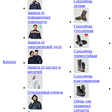
Спецобувь
летняя
Защита от
повышенных
температур
Спецобувь
утеплённая
Защита от
электрической дуги
Спецобувь
термостойкая
Каталог
Защита от кислот и
щелочей
Спецобувь
влагозащитная
Одноразовая одежда
Обувь для
охранных
структур