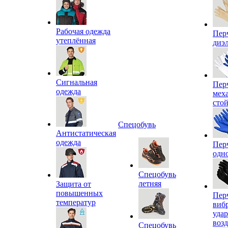
Рабочая одежда
Пер
утеплённая
диэ
Сигнальная
Пер
одежда
мех
сто
Спецобувь
Антистатическая
одежда
Пер
одн
Спецобувь
летняя
Защита от
повышенных
Пер
температур
виб
уда
воз
Спецобувь