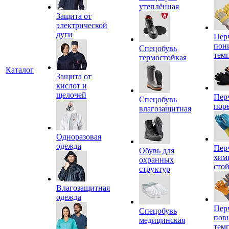
утеплённая
Защита от
электрической
дуги
Пер
пон
Спецобувь
тем
термостойкая
Каталог
Защита от
кислот и
щелочей
Пер
Спецобувь
пор
влагозащитная
Одноразовая
одежда
Пер
Обувь для
хим
охранных
сто
структур
Влагозащитная
одежда
Пер
Спецобувь
пов
медицинская
тем