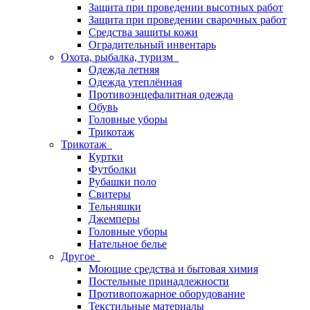
Защита при проведении высотных работ
Защита при проведении сварочных работ
Средства защиты кожи
Оградительный инвентарь
Охота, рыбалка, туризм
Одежда летняя
Одежда утеплённая
Противоэнцефалитная одежда
Обувь
Головные уборы
Трикотаж
Трикотаж
Куртки
Футболки
Рубашки поло
Свитеры
Тельняшки
Джемперы
Головные уборы
Нательное белье
Другое
Моющие средства и бытовая химия
Постельные принадлежности
Противопожарное оборудование
Текстильные материалы