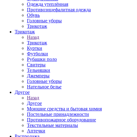
Одежда утеплённая
Противоэнцефалитная одежда
Обувь
Головные уборы
Трикотаж
Трикотаж
Назад
Трикотаж
Куртки
Футболки
Рубашки поло
Свитеры
Тельняшки
Джемперы
Головные уборы
Нательное белье
Другое
Назад
Другое
Моющие средства и бытовая химия
Постельные принадлежности
Противопожарное оборудование
Текстильные материалы
Аптечки
Распродажа