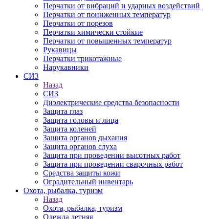
Перчатки от вибраций и ударных воздействий
Перчатки от пониженных температур
Перчатки от порезов
Перчатки химически стойкие
Перчатки от повышенных температур
Рукавицы
Перчатки трикотажные
Нарукавники
СИЗ
Назад
СИЗ
Диэлектрические средства безопасности
Защита глаз
Защита головы и лица
Защита коленей
Защита органов дыхания
Защита органов слуха
Защита при проведении высотных работ
Защита при проведении сварочных работ
Средства защиты кожи
Оградительный инвентарь
Охота, рыбалка, туризм
Назад
Охота, рыбалка, туризм
Одежда летняя