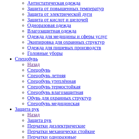
Антистатическая одежда
Защита от повышенных температур
Защита от электрической дуги
Защита от кислот и щелочей
Одноразовая одежда
Влагозащитная одежда
Одежда для медицины и сферы услуг
Экипировка для охранных структур
Одежда для пищевых производств
Головные уборы
Спецобувь
Назад
Спецобувь
Спецобувь летняя
Спецобувь утеплённая
Спецобувь термостойкая
Спецобувь влагозащитная
Обувь для охранных структур
Спецобувь медицинская
Защита рук
Назад
Защита рук
Перчатки диэлектрические
Перчатки механически стойкие
Перчатки одноразовые