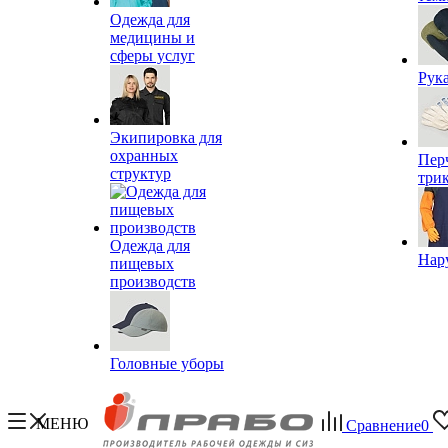
Одежда для
медицины и
сферы услуг
Рук
Экипировка для
охранных
Пер
структур
три
Одежда для
Нар
пищевых
производств
Головные уборы
МЕНЮ
Сравнение
0