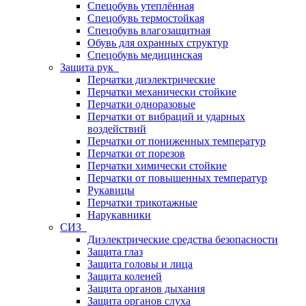
Спецобувь утеплённая
Спецобувь термостойкая
Спецобувь влагозащитная
Обувь для охранных структур
Спецобувь медицинская
Защита рук
Перчатки диэлектрические
Перчатки механически стойкие
Перчатки одноразовые
Перчатки от вибраций и ударных
воздействий
Перчатки от пониженных температур
Перчатки от порезов
Перчатки химически стойкие
Перчатки от повышенных температур
Рукавицы
Перчатки трикотажные
Нарукавники
СИЗ
Диэлектрические средства безопасности
Защита глаз
Защита головы и лица
Защита коленей
Защита органов дыхания
Защита органов слуха