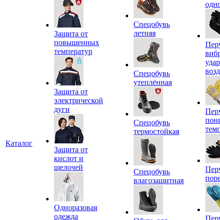
одн
Спецобувь
летняя
Защита от
повышенных
Пер
температур
виб
уда
воз
Спецобувь
утеплённая
Защита от
электрической
дуги
Пер
пон
Спецобувь
тем
термостойкая
Каталог
Защита от
кислот и
щелочей
Пер
Спецобувь
пор
влагозащитная
Одноразовая
одежда
Пер