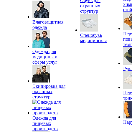
Обувь для
хим
охранных
сто
структур
Влагозащитная
одежда
Пер
Спецобувь
пов
медицинская
тем
Одежда для
медицины и
сферы услуг
Рук
Экипировка для
охранных
Пер
структур
три
Одежда для
Нар
пищевых
производств