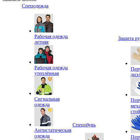
Спецодежда
Рабочая одежда
Защита р
летняя
Рабочая одежда
Пер
утеплённая
диэ
Сигнальная
Пер
одежда
мех
сто
Спецобувь
Антистатическая
одежда
Пер