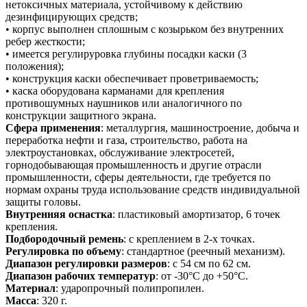
нетоксичных материала, устойчивому к действию
дезинфицирующих средств;
• корпус выполнен сплошным с козырьком без внутренних
ребер жесткости;
• имеется регулируровка глубины посадки каски (3
положения);
• конструкция каски обеспечивает проветриваемость;
• каска оборудована карманами для крепления
противошумных наушников или аналогичного по
конструкции защитного экрана.
Сфера применения
: металлургия, машиностроение, добыча и
переработка нефти и газа, строительство, работа на
электроустановках, обслуживание электросетей,
горнодобывающая промышленность и другие отрасли
промышленности, сферы деятельности, где требуется по
нормам охраны труда использование средств индивидуальной
защиты головы.
Внутренняя оснастка
: пластиковый амортизатор, 6 точек
крепления.
Подбородочный ремень
: с креплением в 2-х точках.
Регулировка по объему
: стандартное (реечный механизм).
Диапазон регулировки размеров
: с 54 см по 62 см.
Диапазон рабочих температур
: от -30°C до +50°C.
Материал
: ударопрочный полипропилен.
Масса
: 320 г.