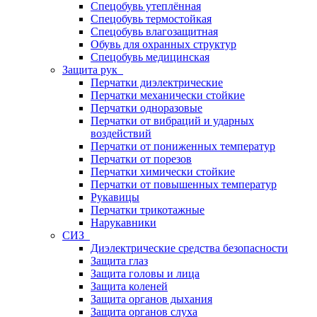
Спецобувь утеплённая
Спецобувь термостойкая
Спецобувь влагозащитная
Обувь для охранных структур
Спецобувь медицинская
Защита рук
Перчатки диэлектрические
Перчатки механически стойкие
Перчатки одноразовые
Перчатки от вибраций и ударных
воздействий
Перчатки от пониженных температур
Перчатки от порезов
Перчатки химически стойкие
Перчатки от повышенных температур
Рукавицы
Перчатки трикотажные
Нарукавники
СИЗ
Диэлектрические средства безопасности
Защита глаз
Защита головы и лица
Защита коленей
Защита органов дыхания
Защита органов слуха