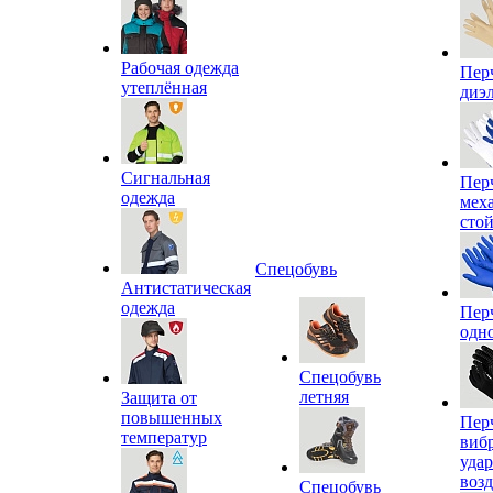
Рабочая одежда
Пер
утеплённая
диэ
Сигнальная
Пер
одежда
мех
сто
Спецобувь
Антистатическая
одежда
Пер
одн
Спецобувь
летняя
Защита от
повышенных
Пер
температур
виб
уда
воз
Спецобувь