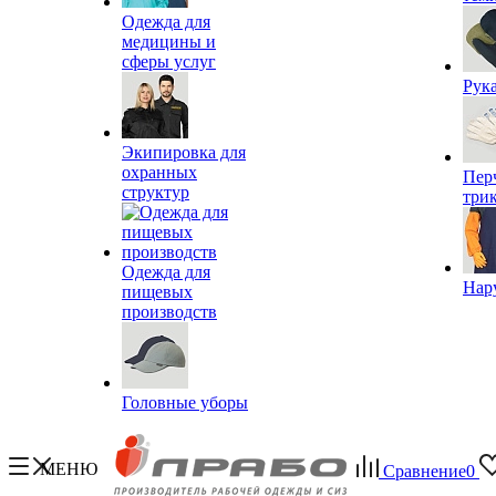
Одежда для
медицины и
сферы услуг
Рук
Экипировка для
охранных
Пер
структур
три
Одежда для
Нар
пищевых
производств
Головные уборы
МЕНЮ
Сравнение
0