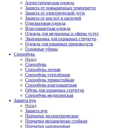
Антистатическая одежда
Защита от повышенных температур
Защита от электрической дуги
Защита от кислот и щелочей
Одноразовая одежда
Влагозащитная одежда
Одежда для медицины и сферы услуг
Экипировка для охранных структур
Одежда для пищевых производств
Головные уборы
Спецобувь
Назад
Спецобувь
Спецобувь летняя
Спецобувь утеплённая
Спецобувь термостойкая
Спецобувь влагозащитная
Обувь для охранных структур
Спецобувь медицинская
Защита рук
Назад
Защита рук
Перчатки диэлектрические
Перчатки механически стойкие
Перчатки одноразовые