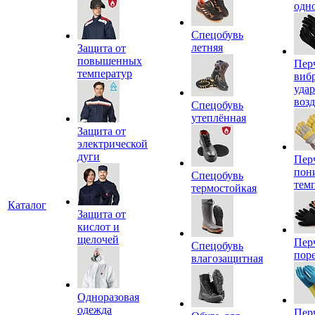
одн
Спецобувь
летняя
Защита от
повышенных
Пер
температур
виб
уда
воз
Спецобувь
утеплённая
Защита от
электрической
дуги
Пер
пон
Спецобувь
тем
термостойкая
Каталог
Защита от
кислот и
щелочей
Пер
Спецобувь
пор
влагозащитная
Одноразовая
одежда
Пер