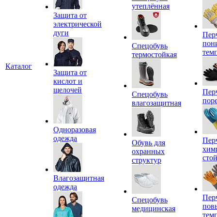
утеплённая
Защита от
электрической
дуги
Пер
пон
Спецобувь
тем
термостойкая
Каталог
Защита от
кислот и
щелочей
Пер
Спецобувь
пор
влагозащитная
Одноразовая
одежда
Пер
Обувь для
хим
охранных
сто
структур
Влагозащитная
одежда
Пер
Спецобувь
пов
медицинская
тем