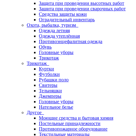
Защита при проведении высотных работ
Защита при проведении сварочных работ
Средства защиты кожи
Оградительный инвентарь
Охота, рыбалка, туризм
Одежда летняя
Одежда утеплённая
Противоэнцефалитная одежда
Обувь
Головные уборы
Трикотаж
Трикотаж
Куртки
Футболки
Рубашки поло
Свитеры
Тельняшки
Джемперы
Головные уборы
Нательное белье
Другое
Моющие средства и бытовая химия
Постельные принадлежности
Противопожарное оборудование
Текстильные материалы