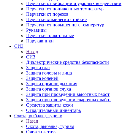
Перчатки от вибраций и ударных воздействий
Перчатки от пониженных температур
Перчатки от порезов
Перчатки химически стойкие
Перчатки от повышенных температур
Рукавицы
Перчатки трикотажные
Нарукавники
СИЗ
Назад
СИЗ
Диэлектрические средства безопасности
Защита глаз
Защита головы и лица
Защита коленей
Защита органов дыхания
Защита органов слуха
Защита при проведении высотных работ
Защита при проведении сварочных работ
Средства защиты кожи
Оградительный инвентарь
Охота, рыбалка, туризм
Назад
Охота, рыбалка, туризм
Одежда летняя