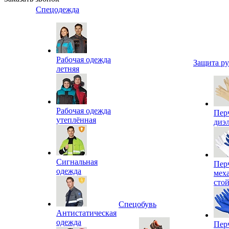
Спецодежда
Рабочая одежда
Защита р
летняя
Рабочая одежда
Пер
утеплённая
диэ
Сигнальная
Пер
одежда
мех
сто
Спецобувь
Антистатическая
одежда
Пер