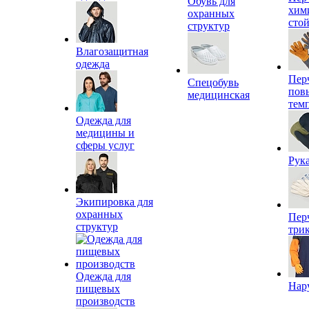
Обувь для
хим
охранных
сто
структур
Влагозащитная
одежда
Пер
Спецобувь
пов
медицинская
тем
Одежда для
медицины и
сферы услуг
Рук
Экипировка для
охранных
Пер
структур
три
Одежда для
Нар
пищевых
производств