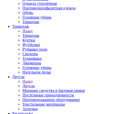
Одежда утеплённая
Противоэнцефалитная одежда
Обувь
Головные уборы
Трикотаж
Трикотаж
Назад
Трикотаж
Куртки
Футболки
Рубашки поло
Свитеры
Тельняшки
Джемперы
Головные уборы
Нательное белье
Другое
Назад
Другое
Моющие средства и бытовая химия
Постельные принадлежности
Противопожарное оборудование
Текстильные материалы
Аптечки
Распродажа