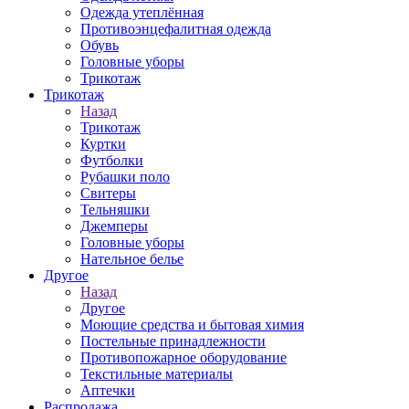
Одежда утеплённая
Противоэнцефалитная одежда
Обувь
Головные уборы
Трикотаж
Трикотаж
Назад
Трикотаж
Куртки
Футболки
Рубашки поло
Свитеры
Тельняшки
Джемперы
Головные уборы
Нательное белье
Другое
Назад
Другое
Моющие средства и бытовая химия
Постельные принадлежности
Противопожарное оборудование
Текстильные материалы
Аптечки
Распродажа