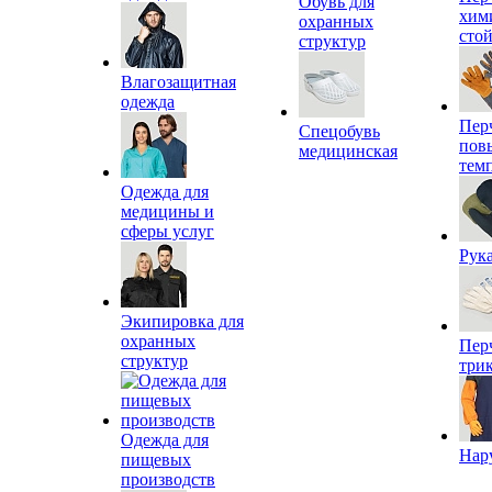
Обувь для
хим
охранных
сто
структур
Влагозащитная
одежда
Пер
Спецобувь
пов
медицинская
тем
Одежда для
медицины и
сферы услуг
Рук
Экипировка для
охранных
Пер
структур
три
Одежда для
Нар
пищевых
производств