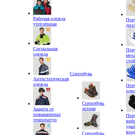
Рабочая одежда
Пер
утеплённая
диэ
Сигнальная
Пер
одежда
мех
сто
Спецобувь
Антистатическая
одежда
Пер
одн
Спецобувь
летняя
Защита от
повышенных
Пер
температур
виб
уда
воз
Спецобувь