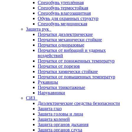
Спецобувь утеплённая
Спецобувь термостойкая
Спецобувь влагозащитная
Обувь для охранных структур
Спецобувь медицинская
Защита рук
Перчатки диэлектрические
Перчатки механически стойкие
Перчатки одноразовые
Перчатки от вибраций и ударных
воздействий
Перчатки от пониженных температур
Перчатки от порезов
Перчатки химически стойкие
Перчатки от повышенных температур
Рукавицы
Перчатки трикотажные
Нарукавники
СИЗ
Диэлектрические средства безопасности
Защита глаз
Защита головы и лица
Защита коленей
Защита органов дыхания
Защита органов слуха