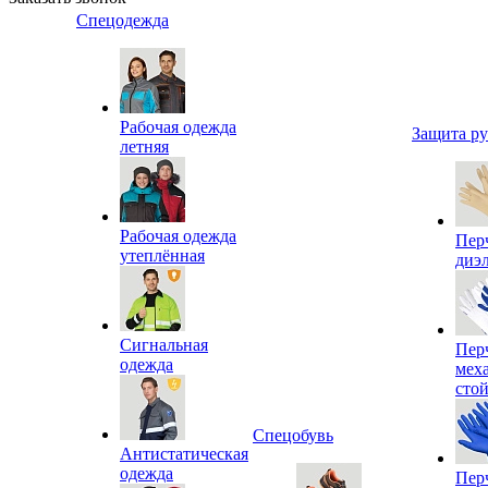
Спецодежда
Рабочая одежда
Защита р
летняя
Рабочая одежда
Пер
утеплённая
диэ
Сигнальная
Пер
одежда
мех
сто
Спецобувь
Антистатическая
одежда
Пер