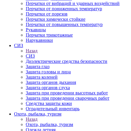
Перчатки от вибраций и ударных воздействий
Перчатки от пониженных температур
Перчатки от порезов
Перчатки химически стойкие
Перчатки от повышенных температур
Рукавицы
Перчатки трикотажные
Нарукавники
СИЗ
Назад
СИЗ
Диэлектрические средства безопасности
Защита глаз
Защита головы и лица
Защита коленей
Защита органов дыхания
Защита органов слуха
Защита при проведении высотных работ
Защита при проведении сварочных работ
Средства защиты кожи
Оградительный инвентарь
Охота, рыбалка, туризм
Назад
Охота, рыбалка, туризм
Одежда летняя