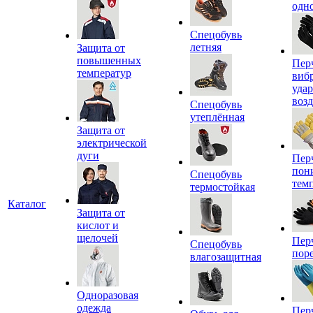
одн
Спецобувь
летняя
Защита от
повышенных
Пер
температур
виб
уда
воз
Спецобувь
утеплённая
Защита от
электрической
дуги
Пер
пон
Спецобувь
тем
термостойкая
Каталог
Защита от
кислот и
щелочей
Пер
Спецобувь
пор
влагозащитная
Одноразовая
одежда
Пер