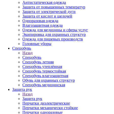
Антистатическая одежда
Защита от повышенных температур
Защита от электрической дуги
Защита от кислот и щелочей
Одноразовая одежда
Влагозащитная одежда
Одежда для медицины и сферы услуг
Экипировка для охранных структур
Одежда для пищевых производств
Головные уборы
Спецобувь
Назад
Спецобувь
Спецобувь летняя
Спецобувь утеплённая
Спецобувь термостойкая
Спецобувь влагозащитная
Обувь для охранных структур
Спецобувь медицинская
Защита рук
Назад
Защита рук
Перчатки диэлектрические
Перчатки механически стойкие
Перчатки одноразовые