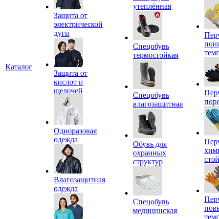
утеплённая
Защита от
электрической
дуги
Пер
пон
Спецобувь
тем
термостойкая
Каталог
Защита от
кислот и
щелочей
Пер
Спецобувь
пор
влагозащитная
Одноразовая
одежда
Пер
Обувь для
хим
охранных
сто
структур
Влагозащитная
одежда
Пер
Спецобувь
пов
медицинская
тем