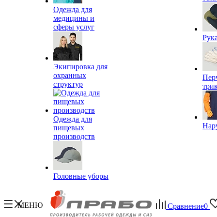
Одежда для
медицины и
сферы услуг
Рук
Экипировка для
охранных
Пер
структур
три
Одежда для
Нар
пищевых
производств
Головные уборы
МЕНЮ
Сравнение
0