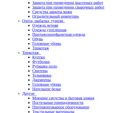
Защита при проведении высотных работ
Защита при проведении сварочных работ
Средства защиты кожи
Оградительный инвентарь
Охота, рыбалка, туризм
Одежда летняя
Одежда утеплённая
Противоэнцефалитная одежда
Обувь
Головные уборы
Трикотаж
Трикотаж
Куртки
Футболки
Рубашки поло
Свитеры
Тельняшки
Джемперы
Головные уборы
Нательное белье
Другое
Моющие средства и бытовая химия
Постельные принадлежности
Противопожарное оборудование
Текстильные материалы